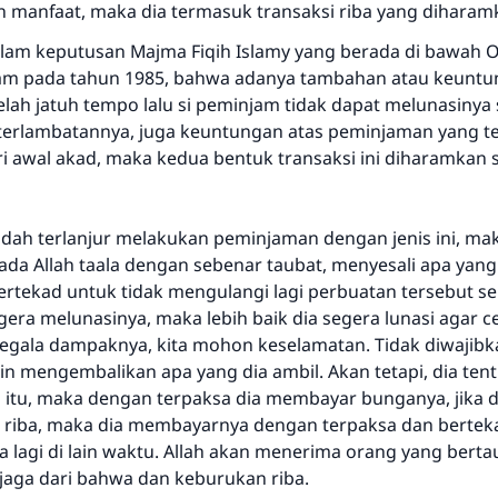
manfaat, maka dia termasuk transaksi riba yang diharam
lam keputusan Majma Fiqih Islamy yang berada di bawah O
lam pada tahun 1985, bahwa adanya tambahan atau keuntu
elah jatuh tempo lalu si peminjam tidak dapat melunasinya
terlambatannya, juga keuntungan atas peminjaman yang t
i awal akad, maka kedua bentuk transaksi ini diharamkan se
dah terlanjur melakukan peminjaman dengan jenis ini, mak
da Allah taala dengan sebenar taubat, menyesali apa yang 
ertekad untuk tidak mengulangi lagi perbuatan tersebut se
ra melunasinya, maka lebih baik dia segera lunasi agar ce
segala dampaknya, kita mohon keselamatan. Tidak diwajibka
n mengembalikan apa yang dia ambil. Akan tetapi, dia tent
 itu, maka dengan terpaksa dia membayar bunganya, jika 
i riba, maka dia membayarnya dengan terpaksa dan bertek
 lagi di lain waktu. Allah akan menerima orang yang bert
rjaga dari bahwa dan keburukan riba.