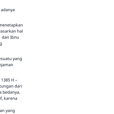
 adanya
 menetapkan
dasarkan hal
b dan Ibnu
g
sesuatu yang
injaman
 1385 H –
tungan dari
a bedanya,
f, karena
an yang