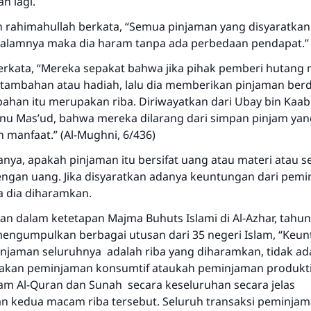
n lagi.
rahimahullah berkata, “Semua pinjaman yang disyaratkan
alamnya maka dia haram tanpa ada perbedaan pendapat.”
erkata, “Mereka sepakat bahwa jika pihak pemberi hutang
Jawaban no. 110845 menyelamatkan
 tambahan atau hadiah, lalu dia memberikan pinjaman ber
bahan itu merupakan riba. Diriwayatkan dari Ubay bin Kaa
pernikahan.
bnu Mas’ud, bahwa mereka dilarang dari simpan pinjam yan
manfaat.” (Al-Mughni, 6/436)
Bantu kami dalam memberikan jawaban untuk umat
anya, apakah pinjaman itu bersifat uang atau materi atau 
Rasulullah ﷺ bersabda
dengan uang. Jika disyaratkan adanya keuntungan dari pem
"Siapa yang menunjukkan suatu kebaikan, meka dia akan
a dia diharamkan.
mendapatkan pahala yang sama dengan orang yang
melakukannya"
an dalam ketetapan Majma Buhuts Islami di Al-Azhar, tahun
engumpulkan berbagai utusan dari 35 negeri Islam, “Keun
MUSLIM, 1893
njaman seluruhnya adalah riba yang diharamkan, tidak ad
kan peminjaman konsumtif ataukah peminjaman produkti
am Al-Quran dan Sunah secara keseluruhan secara jelas
Saham
kedua macam riba tersebut. Seluruh transaksi peminjam