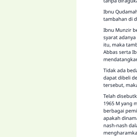
tanpa diraguka
Ibnu Qudamah 
tambahan di d
Ibnu Munzir b
syarat adanya
itu, maka tam
Abbas serta I
mendatangkan 
Tidak ada bed
dapat dibeli 
tersebut, mak
Telah disebutk
1965 M yang m
berbagai pemi
apakah dinama
nash-nash dal
mengharamkan 