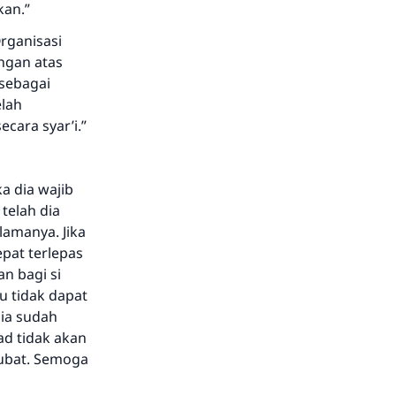
kan.”
rganisasi
ngan atas
 sebagai
elah
cara syar’i.”
a dia wajib
telah dia
lamanya. Jika
pat terlepas
n bagi si
u tidak dapat
dia sudah
ad tidak akan
aubat. Semoga