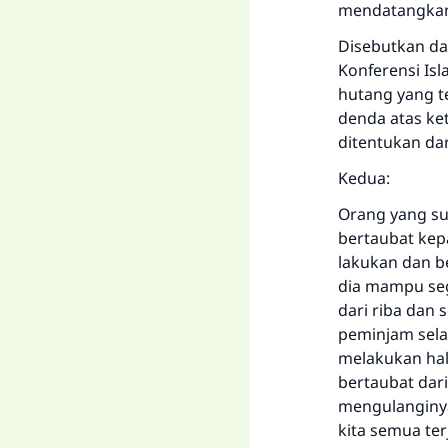
mendatangkan 
Disebutkan da
Konferensi Is
hutang yang t
denda atas ke
ditentukan dar
Kedua:
Orang yang su
bertaubat kepa
lakukan dan b
dia mampu sege
dari riba dan 
peminjam selai
melakukan hal
bertaubat dar
mengulanginya
kita semua te