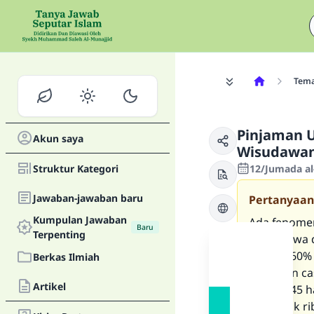
Tem
Pinjaman 
Akun saya
Wisudawa
Struktur Kategori
12/Jumada al
Jawaban-jawaban baru
Pertanyaan
Kumpulan Jawaban
Ada fenome
Baru
Terpenting
mahasiswa 
berupa 60% 
Berkas Ilmiah
pinjaman ca
Artikel
setelah 45 
termasuk rib