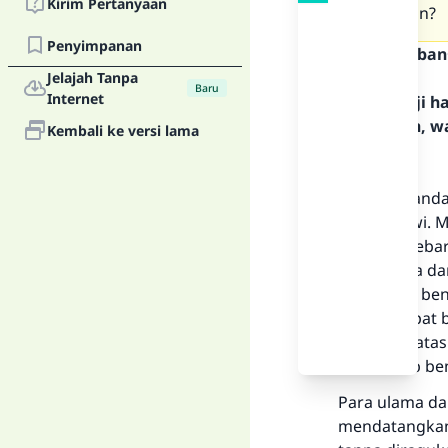
Kirim Pertanyaan
dilakukan?
Penyimpanan
Teks Jawaban
Jelajah Tanpa
Baru
Internet
Segala puji 
Rasulullah, w
Kembali ke versi lama
Pertama:
Apa yang anda
bank ribawi. 
serta menebar
pelaku riba d
kejahatan, be
berpendapat 
dan mengatasi
satu sebab be
Para ulama da
mendatangkan 