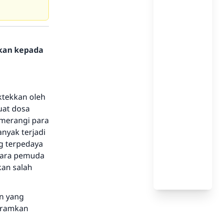
hkan kepada
ktekkan oleh
uat dosa
emerangi para
nyak terjadi
g terpedaya
para pemuda
an salah
n yang
aramkan