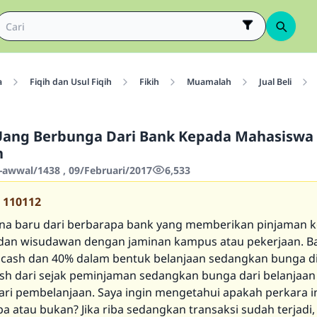
a
Fiqih dan Usul Fiqih
Fikih
Muamalah
Jual Beli
Uang Berbunga Dari Bank Kepada Mahasiswa
n
-awwal/1438 , 09/Februari/2017
6,533
110112
na baru dari berbarapa bank yang memberikan pinjaman 
dan wisudawan dengan jaminan kampus atau pekerjaan. B
cash dan 40% dalam bentuk belanjaan sedangkan bunga di
sh dari sejak peminjaman sedangkan bunga dari belanjaan
hari pembelanjaan. Saya ingin mengetahui apakah perkara i
a atau bukan? Jika riba sedangkan transaksi sudah terjadi