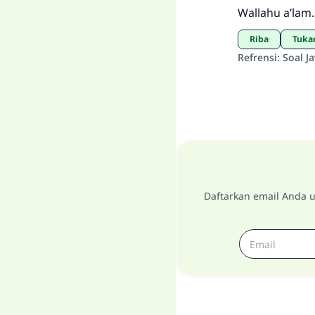
Wallahu a’lam.
Riba
Tuka
Refrensi
:
Soal J
Daftarkan email Anda u