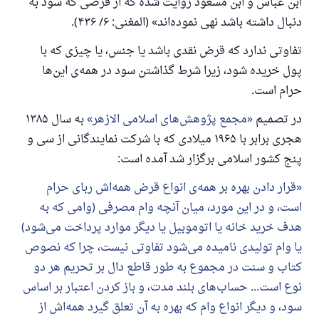
ابن عباس و ابن مسعود روایت شده که از قرضی که سود به
دنبال داشته باشد نهی نموده‌اند» (المغنی: ۶/ ۴۳۶).
تفاوتی ندارد که قرض نقدی باشد یا جنس، یا چیزی که با
پول خریده شود، زیرا شرط گذاشتن سود در همه‌ی این‌ها
پاسخ شمارهٔ ۱۱۰۸۴۵ یک زندگی زناشویی
حرام است.
را نجات داد.
در تصمیم
مجمع پژوهش‌های اسلامی الازهر
به سال ۱۳۸۵
از پرسش تا پاسخ، کمک مالی شما «اسلام سوال و جواب» را
هجری برابر با ۱۹۶۵ میلادی که با شرکت نمایندگانی از سی و
یاری می‌دهد.
پنج کشور اسلامی برگزار شد آمده است:
رسول الله صلی الله علیه وسلم می‌فرماید
قرار دادن بهره بر همه‌ی انواع قرض همه‌اش ربای حرام
آنکه به سوی خیری راهنمایی کند مانند پاداش انجام
است، و در این مورد، میان آنچه وام مصرفی (وامی که به
دهنده‌اش را خواهد داشت
هدف خرید خانه یا اتوموبیل یا دیگر موارد پرداخت می‌شود)
(مسلم: ۱۸۹۳)
یا وام تولیدی نامیده می‌شود تفاوتی نیست، چرا که نصوص
کتاب و سنت در مجموع به طور قاطع دال بر تحریم هر دو
همکاری
نوع است... حساب‌های بلند مدت، و باز کردن اعتبار بر اساس
سود، و دیگر انواع وام که بهره به آن تعلق گیرد همه‌اش از