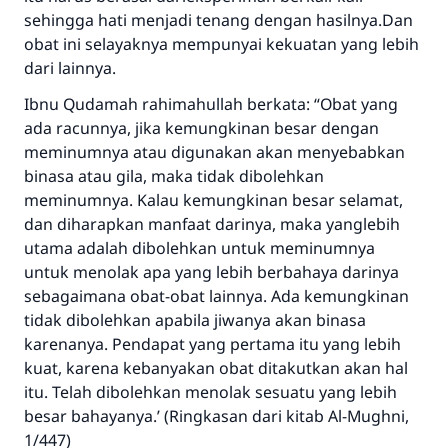
sehingga hati menjadi tenang dengan hasilnya.Dan
obat ini selayaknya mempunyai kekuatan yang lebih
Jawaban no. 110845
dari lainnya.
menyelamatkan pernikahan.
Ibnu Qudamah rahimahullah berkata: “Obat yang
ada racunnya, jika kemungkinan besar dengan
Bantu kami dalam memberikan jawaban untuk umat
meminumnya atau digunakan akan menyebabkan
Rasulullah ﷺ bersabda
binasa atau gila, maka tidak dibolehkan
"Siapa yang menunjukkan suatu kebaikan,
meminumnya. Kalau kemungkinan besar selamat,
meka dia akan mendapatkan pahala yang
dan diharapkan manfaat darinya, maka yanglebih
sama dengan orang yang melakukannya"
utama adalah dibolehkan untuk meminumnya
untuk menolak apa yang lebih berbahaya darinya
MUSLIM, 1893
sebagaimana obat-obat lainnya. Ada kemungkinan
tidak dibolehkan apabila jiwanya akan binasa
karenanya. Pendapat yang pertama itu yang lebih
Saham
kuat, karena kebanyakan obat ditakutkan akan hal
itu. Telah dibolehkan menolak sesuatu yang lebih
besar bahayanya.’ (Ringkasan dari kitab Al-Mughni,
1/447)