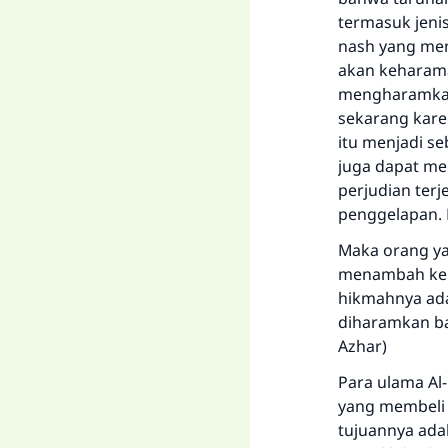
termasuk jenis
nash yang me
akan keharama
mengharamkan
sekarang kare
itu menjadi s
juga dapat m
perjudian ter
penggelapan. 
Maka orang yan
menambah kei
hikmahnya ada
diharamkan ba
Azhar)
Para ulama Al-
yang membeli m
tujuannya ada