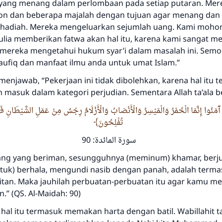
yang menang dalam perlombaan pada setiap putaran. Mer
on dan beberapa majalah dengan tujuan agar menang dan
hadiah. Mereka mengeluarkan sejumlah uang. Kami mohon
lia memberikan fatwa akan hal itu, karena kami sangat 
r mereka mengetahui hukum syar’i dalam masalah ini. Semo
ufiq dan manfaat ilmu anda untuk umat Islam.”
enjawab, “Pekerjaan ini tidak dibolehkan, karena hal itu 
 masuk dalam kategori perjudian. Sementara Allah ta’ala b
ينَ آَمَنُوا إِنَّمَا الْخَمْرُ وَالْمَيْسِرُ وَالْأَنْصَابُ وَالْأَزْلَامُ رِجْسٌ مِنْ عَمَلِ الشَّيْطَانِ فَا
تُفْلِحُونَ
سورة المائدة: 90
ang yang beriman, sesungguhnya (meminum) khamar, berju
tuk) berhala, mengundi nasib dengan panah, adalah term
itan. Maka jauhilah perbuatan-perbuatan itu agar kamu m
” (QS. Al-Maidah: 90)
 hal itu termasuk memakan harta dengan batil. Wabillahit ta