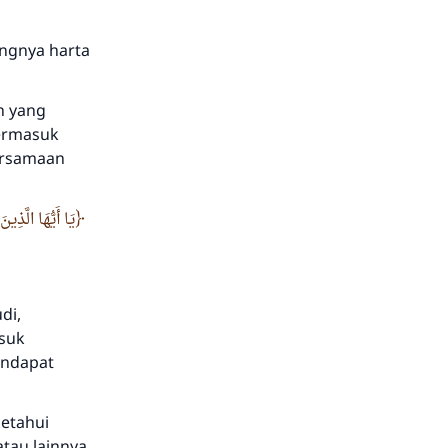
angnya harta
n yang
termasuk
ersamaan
يَا أَيُّهَا الَّذِ
di,
asuk
endapat
ketahui
tau lainnya