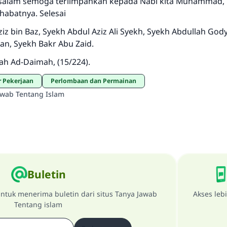
salam semoga terlimpahkan kepada Nabi kita Muhammad, 
habatnya. Selesai
iz bin Baz, Syekh Abdul Aziz Ali Syekh, Syekh Abdullah God
an, Syekh Bakr Abu Zaid.
ah Ad-Daimah, (15/224).
r Pekerjaan
Perlombaan dan Permainan
awab Tentang Islam
Buletin
ntuk menerima buletin dari situs Tanya Jawab
Akses leb
Tentang islam