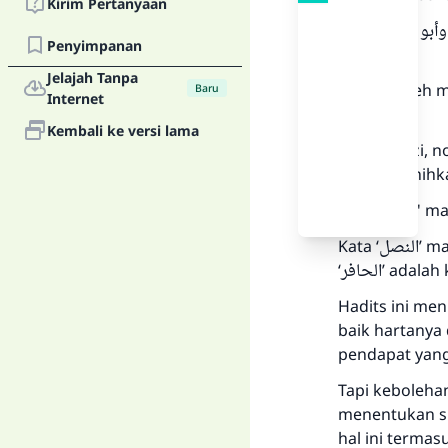
Kirim Pertanyaan
(اه الترمذي، رقم 1700 والنسائي، رقم 3585 وأبو داود، رقم
Penyimpanan
Jelajah Tanpa
“Tidak boleh 
Baru
Internet
kuda,
.”
Kembali ke versi lama
(HR. Tirmizi, 
dan dishahihk
Kata ‘
السبق
' m
Kata ‘
النصل
’ m
‘
الحافر
’ adalah
Hadits ini me
baik hartanya
pendapat yang 
Tapi keboleha
menentukan si
hal ini terma