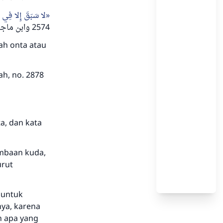
لا سَبَقَ إِلا فِي ن
2574 وابن ماجه، رقم 2878 وصححه الألباني في صحيح أبي داود)
ah onta
atau
ah, no. 2878
a, dan kata
ombaan kuda,
urut
 untuk
ya, karena
n apa yang