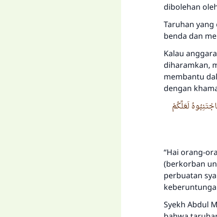
dibolehan ole
Taruhan yang 
benda dan me
Kalau anggara
diharamkan, ma
membantu dala
dengan khamar
جْتَنِبُوهُ لَعَلَّكُمْ
“Hai orang-or
(berkorban un
perbuatan sya
keberuntungan.
Syekh Abdul M
bahwa taruhan