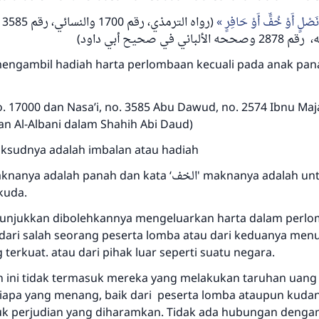
َصْلٍ أَوْ خُفٍّ أَوْ حَافِرٍ
رو
mengambil hadiah harta perlombaan kecuali pada
anak pan
no. 17000 dan Nasa’i, no. 3585 Abu Dawud, no. 2574 Ibnu Maj
an Al-Albani dalam Shahih Abi Daud)
aksudnya adalah imbalan atau hadiah
aknanya adalah panah dan kata ‘
الخف
' maknanya adalah unt
 kuda.
nunjukkan dibolehkannya mengeluarkan harta dalam perl
 dari salah seorang peserta lomba atau dari keduanya men
terkuat. atau dari pihak luar seperti suatu negara.
n ini tidak termasuk mereka yang melakukan taruhan uang
apa yang menang, baik dari peserta lomba ataupun kudan
suk perjudian yang diharamkan. Tidak ada hubungan denga