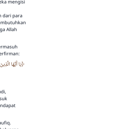
eka mengisi
 dari para
membutuhkan
ga Allah
termasuh
erfirman:
يَا أَيُّهَا الَّذِ
di,
asuk
endapat
ufiq.