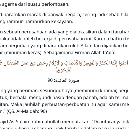
h agama dari suatu perlombaan.
diharamkan marak di banyak negara, sering jadi sebab hil
nghambur-hamburkan kekayaan.
n sebuah perusahaan ada yang dialokasikan dalam taruha
ka tidak boleh bekerja di perusahaan ini. Karena hal itu 
m perjudian yang diharamkan oleh Allah dan dijadikan b
 (minuman keras). Sebagaimana Firman Allah ta’ala:
ينَ آَمَنُوا إِنَّمَا الْخَمْرُ وَالْمَيْسِرُ وَالْأَنْصَابُ وَالْأَزْلَامُ رِجْسٌ مِنْ عَمَلِ الشَّيْطَانِ فَا
تُفْلِحُونَ
سورة المائدة: 90
ang yang beriman, sesungguhnya (meminum) khamar, berju
tuk) berhala, mengundi nasib dengan panah, adalah term
itan. Maka jauhilah perbuatan-perbuatan itu agar kamu m
” (QS. Al-Maidah: 90)
Jawaban no. 110845 menyelamatkan
ajid As-Sulaim rahimahullah mengatakan, “Di antaranya di
pernikahan.
 yang dikenal sekarang, baik taruhan dalam pacuan kuda a