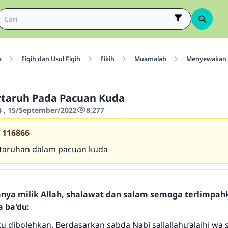
a
Fiqih dan Usul Fiqih
Fikih
Muamalah
Menyewakan
taruh Pada Pacuan Kuda
4 , 15/September/2022
8,277
116866
taruhan dalam pacuan kuda
hanya milik Allah, shalawat dan salam semoga terlimpa
a ba'du:
u dibolehkan. Berdasarkan sabda Nabi sallallahu’alaihi wa 