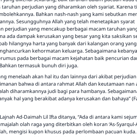
 taruhan perjudian yang diharamkan oleh syariat. Karena t
Bantu kami dalam memberikan jawaban untuk umat
mbolehkannya. Bahkan nash-nash yang kami sebutkan me
nnya. Sesungguhnya Allah yang telah menetapkan syarat
Rasulullah ﷺ bersabda
"Siapa yang menunjukkan suatu kebaikan, meka dia akan
 perjudian yang mencakup berbagai macam taruhan yan
mendapatkan pahala yang sama dengan orang yang
na ada dampak kerusakan yang besar yang kita saksikan set
melakukannya"
ebab hilangnya harta yang banyak dari kalangan orang yang
enghancurkan kehormatan keluarga. Sebagaimana kebanya
MUSLIM, 1893
jerumus pada berbagai macam kejahatan baik pencurian da
Bahkan termasuk bunuh diri juga.
Saham
g menelaah akan hal itu dan lainnya dari akibat perjudian
manan bahwa di antara rahmat Allah dan keutamaan nan 
lah diharamkannya judi bagi para hambanya. Sebagaiman
nyak hal yang berakibat adanya kerusakan dan bahaya” (F
Lajnah Ad-Daimah Lil Ifta ditanya, “Ada di antara kami seju
ajalah olah raga yang diterbitkan oleh koran ‘As-Syarqul-
lah, mengisi kupon khusus pada perlombaan pacuan kuda