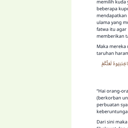
memilih kuda 
beberapa kup
mendapatkan 
ulama yang mu
fatwa itu aga
memberikan ta
Maka mereka m
taruhan haram
جْتَنِبُوهُ لَعَلَّكُمْ
“Hai orang-or
(berkorban un
perbuatan sya
keberuntungan.
Dari sini maka