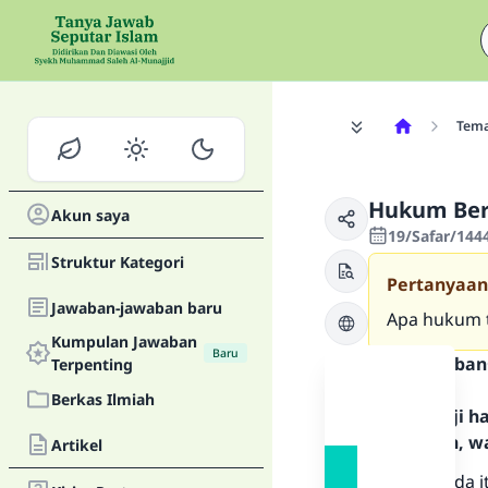
Tem
Hukum Ber
Akun saya
19/Safar/144
Struktur Kategori
Pertanyaan
Jawaban-jawaban baru
Apa hukum 
Kumpulan Jawaban
Baru
Teks Jawaban
Terpenting
Berkas Ilmiah
Segala puji 
Rasulullah, w
Artikel
Pacuan kuda it