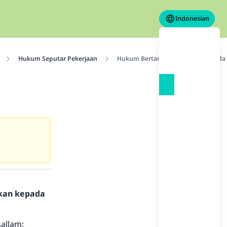
Indonesian
Hukum Seputar Pekerjaan
Hukum Bertaruh Pada Pacuan Kuda
hkan kepada
sallam: