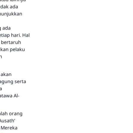
idak ada
nunjukkan
g ada
iap hari. Hal
 bertaruh
kan pelaku
n
 akan
agung serta
a
atawa Al-
mlah orang
Ausath’
. Mereka