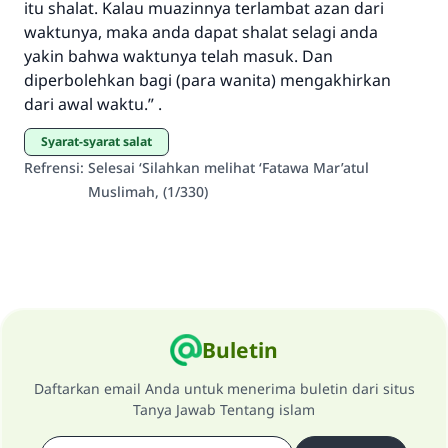
itu shalat. Kalau muazinnya terlambat azan dari
"Siapa yang menunjukkan suatu kebaikan,
waktunya, maka anda dapat shalat selagi anda
meka dia akan mendapatkan pahala yang
yakin bahwa waktunya telah masuk. Dan
sama dengan orang yang melakukannya"
diperbolehkan bagi (para wanita) mengakhirkan
MUSLIM, 1893
dari awal waktu.” .
syarat-syarat salat
Saham
Refrensi
:
Selesai ‘Silahkan melihat ‘Fatawa Mar’atul
Muslimah, (1/330)
Buletin
Daftarkan email Anda untuk menerima buletin dari situs
Tanya Jawab Tentang islam