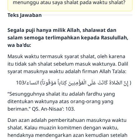
menunggu atau saya shalat pada waktu shalat?
Teks Jawaban
Segala puji hanya milik Allah, shalawat dan
salam semoga terlimpahkan kepada Rasulullah,
wa ba'du:
Masuk waktu termasuk syarat shalat, oleh karena
itu tidak sah shalat sebelum masuk waktunya. Dalil
syarat masuknya waktu adalah firman Allah Ta’ala:
( إِنَّ الصَّلاةَ كَانَتْ عَلَى الْمُؤْمِنِينَ كِتَاباً مَوْقُوتاً) النساء/103
“Sesungguhnya shalat itu adalah fardhu yang
Jawaban no. 110845
ditentukan waktunya atas orang-orang yang
beriman.” QS. An-Nisaa’: 103.
menyelamatkan pernikahan.
Dan azan adalah pemberitahuan masuknya waktu
Bantu kami dalam memberikan jawaban untuk umat
shalat. Kalau muazin komitmen dengan waktu,
hendaknya mendengarkan azan kemudian setelah
Rasulullah ﷺ bersabda