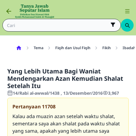
Tema
Fiqih dan Usul Fiqih
Fikih
Ibadah
Yang Lebih Utama Bagi Waniat
Mendengarkan Azan Kemudian Shalat
Setelah Itu
14/Rabi al-awwal/1438 , 13/Desember/2016
3,967
Pertanyaan
11708
Kalau ada muazin azan setelah waktu shalat,
sementara saya akan shalat pada waktu shalat
yang sama, apakah yang lebih utama saya