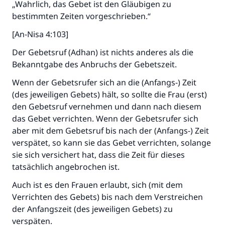
„Wahrlich, das Gebet ist den Gläubigen zu
Die Antwort Nr. 110845 rettete eine
bestimmten Zeiten vorgeschrieben.“
Ehe.
[An-Nisa 4:103]
Unterstütze die Arbeit von Islam Q&A
Der Gebetsruf (Adhan) ist nichts anderes als die
Bekanntgabe des Anbruchs der Gebetszeit.
Der Prophet -Allahs Segen und Frieden auf
ihm- sagte:
Wenn der Gebetsrufer sich an die (Anfangs-) Zeit
"Wer zum Guten aufruft, hat den Lohn
(des jeweiligen Gebets) hält, so sollte die Frau (erst)
desjenigen, der sie durchführt."
den Gebetsruf vernehmen und dann nach diesem
(MUSLIM 1893)
das Gebet verrichten. Wenn der Gebetsrufer sich
aber mit dem Gebetsruf bis nach der (Anfangs-) Zeit
verspätet, so kann sie das Gebet verrichten, solange
Beitrag dazu
sie sich versichert hat, dass die Zeit für dieses
tatsächlich angebrochen ist.
Auch ist es den Frauen erlaubt, sich (mit dem
Verrichten des Gebets) bis nach dem Verstreichen
der Anfangszeit (des jeweiligen Gebets) zu
verspäten.