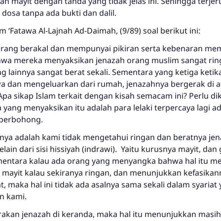
an mayit dengan tanda yang tidak jelas ini. Sehingga terj
pernikahan.
dosa tanpa ada bukti dan dalil.
m ‘Fatawa Al-Lajnah Ad-Daimah, (9/89) soal berikut ini:
Bantu kami dalam memberikan jawaban untuk umat
rang berakal dan mempunyai pikiran serta kebenaran me
Rasulullah ﷺ bersabda
wa mereka menyaksikan jenazah orang muslim sangat ring
"Siapa yang menunjukkan suatu kebaikan, meka dia akan
g lainnya sangat berat sekali. Sementara yang ketiga keti
mendapatkan pahala yang sama dengan orang yang
dan mengeluarkan dari rumah, jenazahnya bergerak di a
melakukannya"
pa sikap Islam terkait dengan kisah semacam ini? Perlu di
MUSLIM, 1893
ang menyaksikan itu adalah para lelaki terpercaya lagi adil
 berbohong.
ya adalah kami tidak mengetahui ringan dan beratnya jen
Saham
lain dari sisi hissiyah (indrawi). Yaitu kurusnya mayit, da
entara kalau ada orang yang menyangka bahwa hal itu m
mayit kalau sekiranya ringan, dan menunjukkan kefasikan
t, maka hal ini tidak ada asalnya sama sekali dalam syariat y
n kami.
akan jenazah di keranda, maka hal itu menunjukkan masih