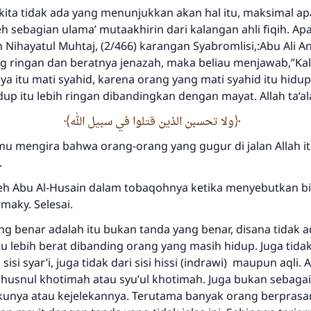
 kita tidak ada yang menunjukkan akan hal itu, maksimal a
h sebagian ulama’ mutaakhirin dari kalangan ahli fiqih. Ap
 Nihayatul Muhtaj, (2/466) karangan Syabromlisi,:Abu Ali A
ng ringan dan beratnya jenazah, maka beliau menjawab,”Kal
a itu mati syahid, karena orang yang mati syahid itu hidu
up itu lebih ringan dibandingkan dengan mayat. Allah ta’al
ولا تحسبن الذين قتلوا في سبيل الله
u mengira bahwa orang-orang yang gugur di jalan Allah it
.
eh Abu Al-Husain dalam tobaqohnya ketika menyebutkan b
rmaky. Selesai.
ng benar adalah itu bukan tanda yang benar, disana tidak a
u lebih berat dibanding orang yang masih hidup. Juga tida
sisi syar’i, juga tidak dari sisi hissi (indrawi) maupun aqli. A
 husnul khotimah atau syu’ul khotimah. Juga bukan sebaga
kunya atau kejelekannya. Terutama banyak orang berpras
Jawaban no. 110845 menyelamatkan