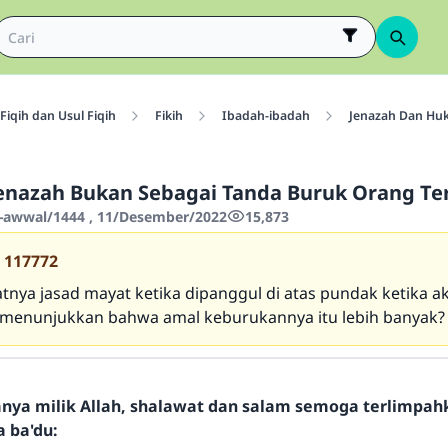
Fiqih dan Usul Fiqih
Fikih
Ibadah-ibadah
Jenazah Dan Hu
enazah Bukan Sebagai Tanda Buruk Orang Te
-awwal/1444 , 11/Desember/2022
15,873
117772
tnya jasad mayat ketika dipanggul di atas pundak ketika a
menunjukkan bahwa amal keburukannya itu lebih banyak?
hanya milik Allah, shalawat dan salam semoga terlimpa
a ba'du: