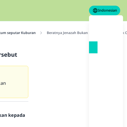
Indonesian
kum seputar Kuburan
Beratnya Jenazah Bukan Sebagai Tanda Buruk 
rsebut
kan
hkan kepada