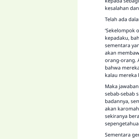
kepada sebagi
kesalahan dan 
Telah ada dala
‘Sekelompok o
kepadaku, bah
sementara yan
akan membawa 
orang-orang. A
bahwa mereka y
kalau mereka
Maka jawabann
sebab-sebab se
badannya, sem
akan karomah 
sekiranya bera
sepengetahua
Sementara ger