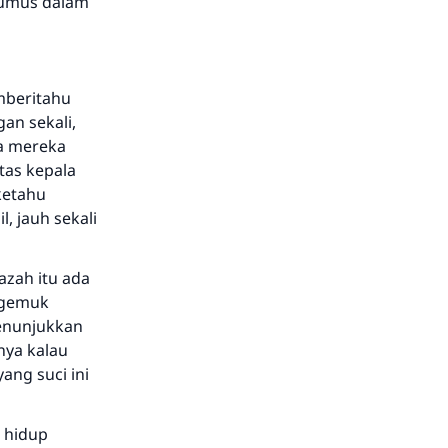
erumus dalam
mberitahu
an sekali,
ka mereka
tas kepala
ketahu
, jauh sekali
azah itu ada
n gemuk
enunjukkan
nya kalau
ang suci ini
 hidup