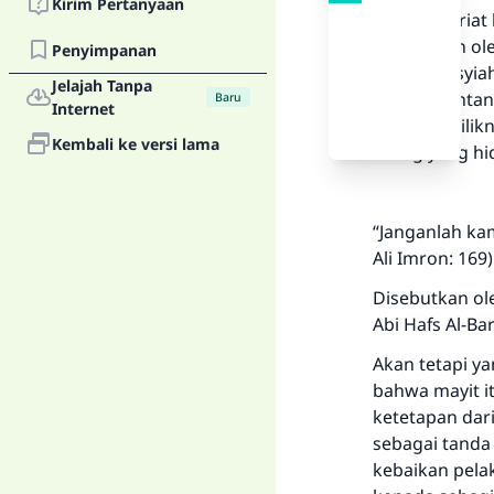
Kirim Pertanyaan
Dalam syariat
disebutkan ole
Penyimpanan
dalam ‘Hasyiah
Jelajah Tanpa
ditanya tenta
Baru
Internet
maka pemilikny
Kembali ke versi lama
orang yang hid
“
Janganlah kam
Ali Imron: 169)
Disebutkan ol
Abi Hafs Al-Ba
Akan tetapi ya
bahwa mayit it
ketetapan dari 
sebagai tanda
kebaikan pela