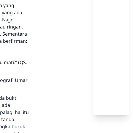
pa yang
a yang ada
n-Najjd
au ringan,
p. Sementara
a berfirman:
u mati.”
(QS.
iografi Umar
da bukti
k ada
palagi hal itu
i tanda
angka buruk