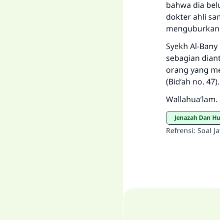
bahwa dia bel
dokter ahli s
menguburkanny
Syekh Al-Bany
sebagian dian
orang yang me
(Bid’ah no. 47).
Wallahua’lam.
Jenazah Dan H
Refrensi
:
Soal J