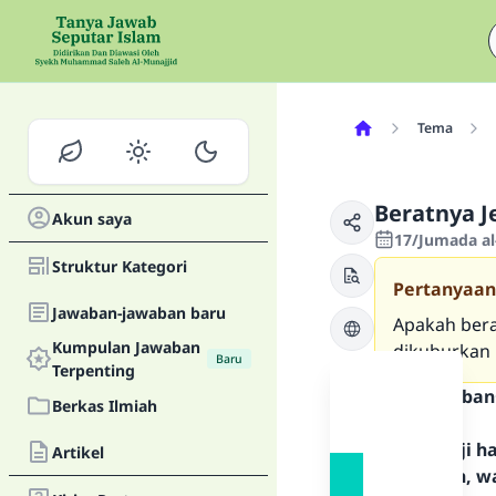
Tema
Beratnya J
Akun saya
17/Jumada al
Struktur Kategori
Pertanyaan
Jawaban-jawaban baru
Apakah bera
Kumpulan Jawaban
dikuburkan 
Baru
Terpenting
Teks Jawaban
Berkas Ilmiah
Segala puji 
Artikel
Rasulullah, w