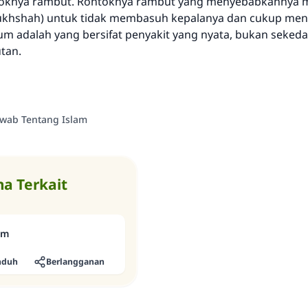
toknya rambut. Rontoknya rambut yang menyebabkannya
rukhshah) untuk tidak membasuh kepalanya dan cukup me
m adalah yang bersifat penyakit yang nyata, bukan sekeda
tan.
awab Tentang Islam
a Terkait
um
nduh
Berlangganan