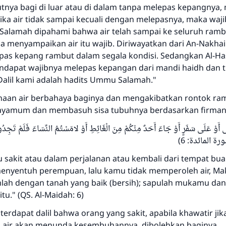
tnya bagi di luar atau di dalam tanpa melepas kepangnya,
 Jika air tidak sampai kecuali dengan melepasnya, maka waji
alamah dipahami bahwa air telah sampai ke seluruh ramb
na menyampaikan air itu wajib. Diriwayatkan dari An-Nakha
pas kepang rambut dalam segala kondisi. Sedangkan Al-H
dapat wajibnya melepas kepangan dari mandi haidh dan ti
Dalil kami adalah hadits Ummu Salamah."
aan air berbahaya baginya dan mengakibatkan rontok ra
ayamum dan membasuh sisa tubuhnya berdasarkan firman 
 أَوْ عَلَى سَفَرٍ أَوْ جَاءَ أَحَدٌ مِنْكُمْ مِنَ الْغَائِطِ أَوْ لامَسْتُمُ النِّسَاءَ فَلَمْ تَجِدُو
سورة المائدة: 6
 sakit atau dalam perjalanan atau kembali dari tempat bua
menyentuh perempuan, lalu kamu tidak memperoleh air, Ma
ah dengan tanah yang baik (bersih); sapulah mukamu da
tu." (QS. Al-Maidah: 6)
 terdapat dalil bahwa orang yang sakit, apabila khawatir jik
air akan menunda kesembuhannya, dibolehkan baginya