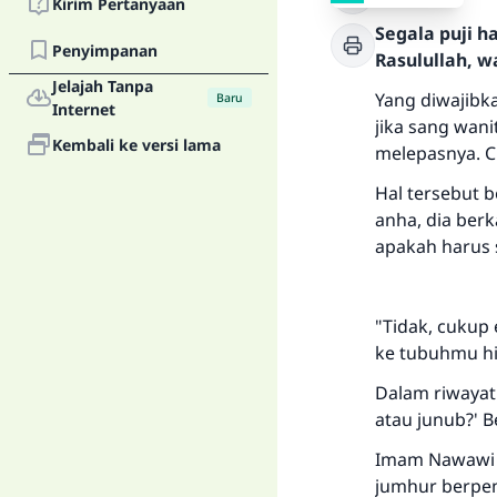
Kirim Pertanyaan
Segala puji 
Penyimpanan
Rasulullah, w
Jelajah Tanpa
Yang diwajibk
Baru
Internet
jika sang wan
Kembali ke versi lama
melepasnya. C
Hal tersebut 
anha, dia ber
apakah harus 
"Tidak, cukup
ke tubuhmu hi
Dalam riwayat
atau junub?' B
Imam Nawawi 
jumhur berpen