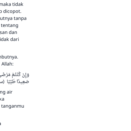
 maka tidak
b dicopot.
utnya tanpa
i tentang
asan dan
dak dari
mbutnya.
Allah:
وَإِنْ كُنْتُمْ مَرْضَى
صَعِيدًا طَيِّبًا ()
ng air
ka
n tanganmu
a