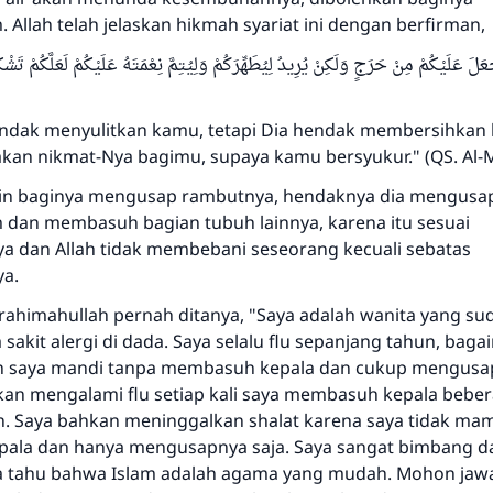
Allah telah jelaskan hikmah syariat ini dengan berfirman,
Jawaban no. 110845 menyelamatkan
جْعَلَ عَلَيْكُمْ مِنْ حَرَجٍ وَلَكِنْ يُرِيدُ لِيُطَهِّرَكُمْ وَلِيُتِمَّ نِعْمَتَهُ عَلَيْكُمْ لَعَلَّكُم
pernikahan.
hendak menyulitkan kamu, tetapi Dia hendak membersihka
Bantu kami dalam memberikan jawaban untuk umat
n nikmat-Nya bagimu, supaya kamu bersyukur." (QS. Al-M
Rasulullah ﷺ bersabda
in baginya mengusap rambutnya, hendaknya dia mengusa
"Siapa yang menunjukkan suatu kebaikan, meka dia akan
an membasuh bagian tubuh lainnya, karena itu sesuai
mendapatkan pahala yang sama dengan orang yang
dan Allah tidak membebani seseorang kecuali sebatas
melakukannya"
a.
MUSLIM, 1893
 rahimahullah pernah ditanya, "Saya adalah wanita yang s
sakit alergi di dada. Saya selalu flu sepanjang tahun, bag
h saya mandi tanpa membasuh kepala dan cukup mengusap
Saham
kan mengalami flu setiap kali saya membasuh kepala beber
. Saya bahkan meninggalkan shalat karena saya tidak ma
la dan hanya mengusapnya saja. Saya sangat bimbang da
a tahu bahwa Islam adalah agama yang mudah. Mohon jaw