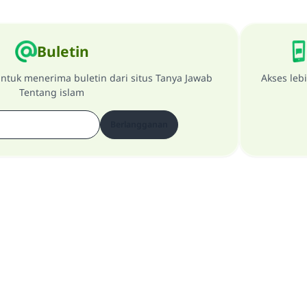
Buletin
ntuk menerima buletin dari situs Tanya Jawab
Akses leb
Tentang islam
Berlangganan
Tentang Website
penanggung jawab utama
Kebijakan Privasi
Semua Hak Dilindungi Milik Website Tanya Jawab Tentang Islam 1997-2025 