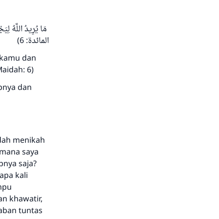
مَا يُرِيدُ اللَّهُ لِيَ
المائدة: 6)
n kamu dan
aidah: 6)
pnya dan
udah menikah
aimana saya
nya saja?
apa kali
mpu
n khawatir,
aban tuntas