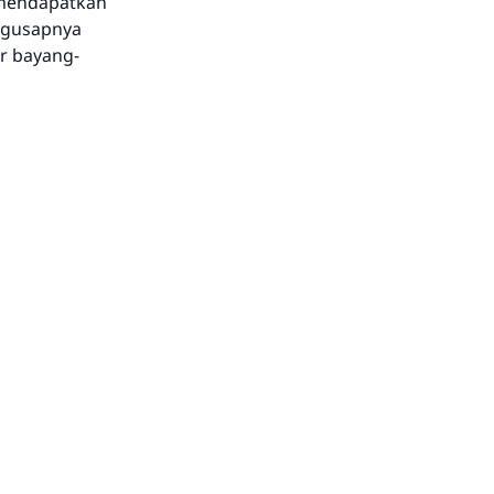
 mendapatkan
ngusapnya
r bayang-