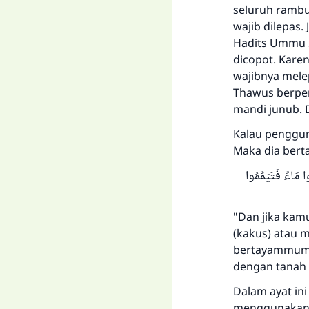
seluruh rambu
wajib dilepas.
Hadits Ummu S
dicopot. Kare
wajibnya mele
Thawus berpen
mandi junub. 
Kalau penggun
Maka dia bert
ا مَاءً فَتَيَمَّمُوا
"Dan jika kamu
(kakus) atau 
bertayammuml
dengan tanah i
Dalam ayat ini
menggunakan 