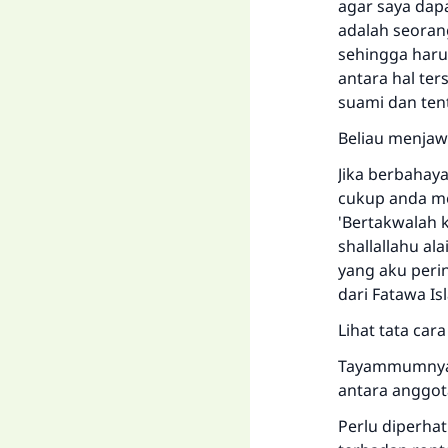
agar saya dap
adalah seoran
sehingga harus
antara hal te
suami dan ten
Beliau menja
Jika berbahay
cukup anda me
'Bertakwalah 
shallallahu al
yang aku peri
dari Fatawa Is
Lihat tata ca
Tayammumnya d
antara anggot
Perlu diperha