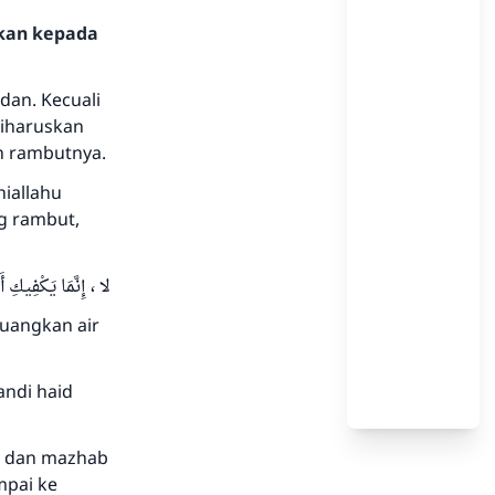
hkan kepada
dan. Kecuali
diharuskan
h rambutnya.
iallahu
ng rambut,
لا ، إِنَّمَا يَكْفِيكِ
tuangkan air
andi haid
i dan mazhab
mpai ke