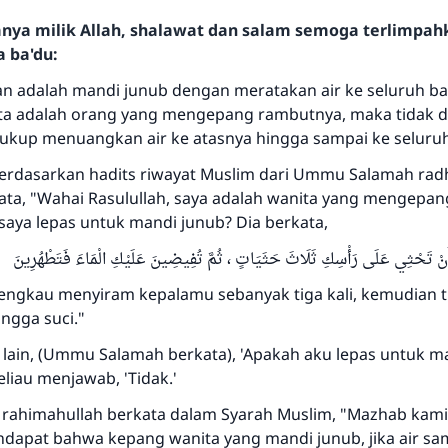
hanya milik Allah, shalawat dan salam semoga terlimpa
a ba'du:
an adalah mandi junub dengan meratakan air ke seluruh ba
ita adalah orang yang mengepang rambutnya, maka tidak 
ukup menuangkan air ke atasnya hingga sampai ke seluru
berdasarkan hadits riwayat Muslim dari Ummu Salamah radh
kata, "Wahai Rasulullah, saya adalah wanita yang mengepa
saya lepas untuk mandi junub? Dia berkata,
 أَنْ تَحْثِي عَلَى رَأْسِكِ ثَلَاثَ حَثَيَاتٍ ، ثُمَّ تُفِيضِينَ عَلَيْكِ الْمَاءَ فَتَطْهُرِينَ
 engkau menyiram kepalamu sebanyak tiga kali, kemudian 
ngga suci."
 lain, (Ummu Salamah berkata), 'Apakah aku lepas untuk m
eliau menjawab, 'Tidak.'
rahimahullah berkata dalam Syarah Muslim, "Mazhab kam
dapat bahwa kepang wanita yang mandi junub, jika air sa