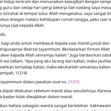
at hidup tentram dan menunaikan kewajiban dengan semp
g guru dan setiap hari pergi bekerja dan kadang saya mas
 istirahat di tempat tidur. Allah mengetahui, saya sangat 
rsebut dnegan melalui kehidupan rumah tangga, yaitu taat 
tunya taat kepada Allah.
wab,
a bagi anda untuk membasuh kepala saat mandi junub dan
ngusapnya disertai tayammum. Berdasarkan firman Allah T
kalian kepada Allah semampu kalian." Juga berdasrkan sab
aih wa sallam, "Apa yang aku larang dari kalian, maka jauhil
ntahkan terhadap kalian, maka lakukanlah semampu kalian.
lamiyah, 1/214)
ra tayammum dalam jawaban soal no.
21074
.
apat dilakukan sebelum mandi atau sesudahnya. Karena t
a badan tidak diwajibkan dalam mandi.
tikan bahwa sebagian wanita sangat berlebihan kekhawati