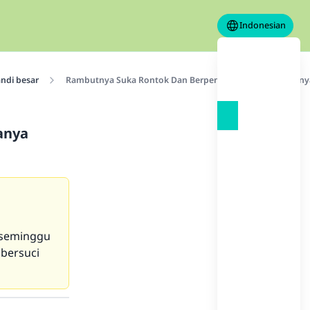
Indonesian
ndi besar
Rambutnya Suka Rontok Dan Berpengaruh Kalau Kepalanya
anya
 seminggu
 bersuci