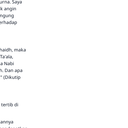
urna. Saya
uk angin
bingung
terhadap
 haidh, maka
a'ala,
da Nabi
ah. Dan apa
" (Dikutip
ertib di
rannya