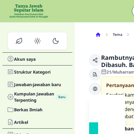
Tema
Rambutnya
Akun saya
Dibasuh. B
Struktur Kategori
21/Muharram
Jawaban-jawaban baru
Pertanyaan
Kumpulan Jawaban
Saudari kam
Baru
Terpenting
memintanya 
disertai de
Berkas Ilmiah
dari janabat
Artikel
Teks Jawaban