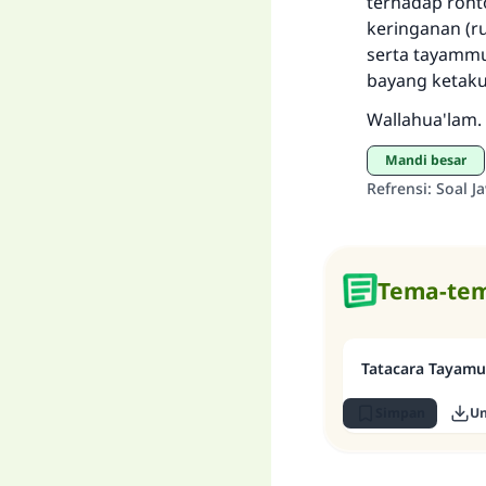
terhadap ron
keringanan (
serta tayammu
bayang ketaku
Wallahua'lam.
Mandi besar
Refrensi
:
Soal J
Tema-tem
Tatacara Tayam
Simpan
U