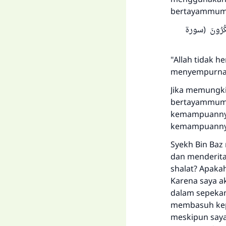
bertayammum. 
ْ تَشْكُرُونَ (سورة
"Allah tidak 
menyempurnaka
Jika memungk
bertayammum d
kemampuannya 
kemampuanny
Syekh Bin Baz
dan menderita 
shalat? Apaka
Karena saya a
dalam sepekan
membasuh kepa
meskipun say