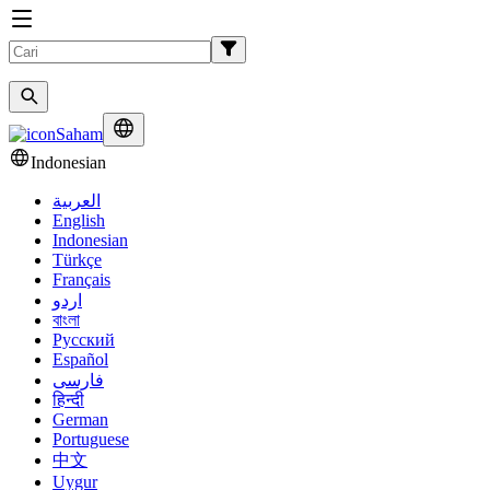
Saham
Indonesian
العربية
English
Indonesian
Türkçe
Français
اردو
বাংলা
Русский
Español
فارسی
हिन्दी
German
Portuguese
中文
Uygur