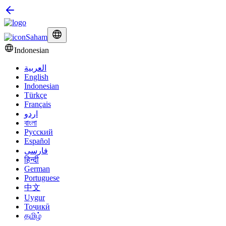
Saham
Indonesian
العربية
English
Indonesian
Türkçe
Français
اردو
বাংলা
Русский
Español
فارسی
हिन्दी
German
Portuguese
中文
Uygur
Тоҷикӣ
தமிழ்