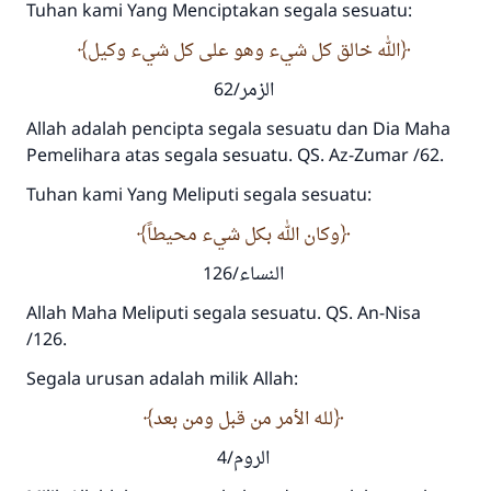
Tuhan kami Yang Menciptakan segala sesuatu:
menyelamatkan pernikahan.
الله خالق كل شيء وهو على كل شيء وكيل
Bantu kami dalam memberikan jawaban untuk umat
الزمر/62
Rasulullah ﷺ bersabda
Allah adalah pencipta segala sesuatu dan Dia Maha
"Siapa yang menunjukkan suatu kebaikan,
Pemelihara atas segala sesuatu. QS. Az-Zumar /62.
meka dia akan mendapatkan pahala yang
sama dengan orang yang melakukannya"
Tuhan kami Yang Meliputi segala sesuatu:
MUSLIM, 1893
وكان الله بكل شيء محيطاً
النساء/126
Saham
Allah Maha Meliputi segala sesuatu. QS. An-Nisa
/126.
Segala urusan adalah milik Allah:
لله الأمر من قبل ومن بعد
الروم/4