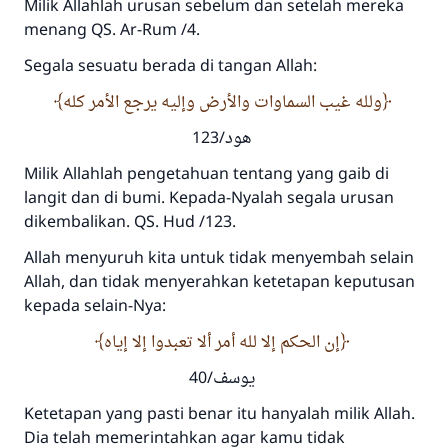
Milik Allahlah urusan sebelum dan setelah mereka
menang QS. Ar-Rum /4.
Segala sesuatu berada di tangan Allah:
ولله غيب السماوات والأرض وإليه يرجع الأمر كله
هود/123
Milik Allahlah pengetahuan tentang yang gaib di
langit dan di bumi. Kepada-Nyalah segala urusan
dikembalikan. QS. Hud /123.
Allah menyuruh kita untuk tidak menyembah selain
Allah, dan tidak menyerahkan ketetapan keputusan
kepada selain-Nya:
إن الحكم إلا لله أمر ألا تعبدوا إلا إياه
يوسف/40
Ketetapan yang pasti benar itu hanyalah milik Allah.
Dia telah memerintahkan agar kamu tidak