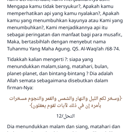
Mengapa kamu tidak bersyukur?, Apakah kamu
memperhatikan api yang kamu nyalakan?, Apakah
kamu yang menumbuhkan kayunya atau Kami yang
menumbuhkan?, Kami menjadikannya api itu
sebagai peringatan dan manfaat bagi para musafir.,
Maka, bertasbihlah dengan menyebut nama
Tuhanmu Yang Maha Agung. QS. Al-Waqi’ah /68-74.
Tidakkah kalian mengerti ?: siapa yang
menundukkan malam,siang, matahari, bulan,
planet-planet, dan bintang-bintang ? Dia adalah
Allah semata sebagaimana disebutkan dalam
firman-Nya:
وسخر لكم الليل والنهار والشمس والقمر والنجوم مسخرات
بأمره إن في ذلك لآيات لقوم يعقلون
النحل/12
Dia menundukkan malam dan siang, matahari dan