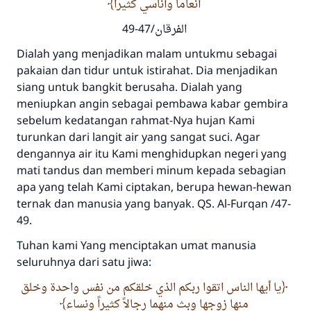
أنعاماً وأناسي كثيراً
الفرقان/47-49
Dialah yang menjadikan malam untukmu sebagai
pakaian dan tidur untuk istirahat. Dia menjadikan
siang untuk bangkit berusaha. Dialah yang
meniupkan angin sebagai pembawa kabar gembira
sebelum kedatangan rahmat-Nya hujan Kami
turunkan dari langit air yang sangat suci. Agar
dengannya air itu Kami menghidupkan negeri yang
mati tandus dan memberi minum kepada sebagian
apa yang telah Kami ciptakan, berupa hewan-hewan
ternak dan manusia yang banyak. QS. Al-Furqan /47-
49.
Tuhan kami Yang menciptakan umat manusia
seluruhnya dari satu jiwa:
يا أيها الناس اتقوا ربكم الذي خلقكم من نفس واحدة وخلق
منها زوجها وبث منهما رجالاً كثيراً ونساء