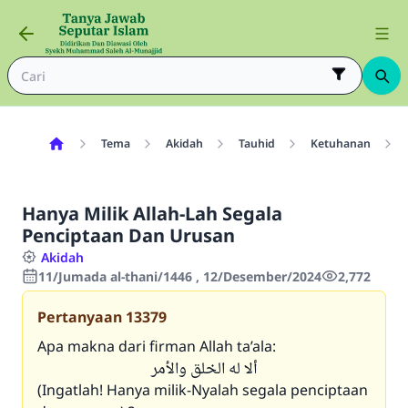
Tema
Akidah
Tauhid
Ketuhanan
Hanya Milik Allah-Lah Segala
Penciptaan Dan Urusan
Akidah
11/Jumada al-thani/1446 , 12/Desember/2024
2,772
Pertanyaan
13379
Apa makna dari firman Allah ta’ala:
ألا له الخلق والأمر
(Ingatlah! Hanya milik-Nyalah segala penciptaan