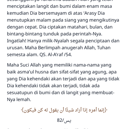
menciptakan langit dan bumi dalam enam masa
kemudian Dia bersemayam di atas ʻArasy Dia
menutupkan malam pada siang yang mengikutinya
dengan cepat. Dia ciptakan matahari, bulan, dan
bintang-bintang tunduk pada perintah-Nya.
Ingatlah! Hanya milik-Nyalah segala penciptaan dan
urusan. Maha Berlimpah anugerah Allah, Tuhan
semesta alam. QS. Al-A’raf /54.
Maha Suci Allah yang memiliki nama-nama yang
baik asma’ul husna dan sifat-sifat yang agung, apa
yang Dia kehendaki akan terjadi dan apa yang tidak
Dia kehendaki tidak akan terjadi, tidak ada
sesuatupun di bumi dan di langit yang membuat-
Nya lemah.
إنما أمره إذا أراد شيئًا أن يقول له كن فيكون
يس/82