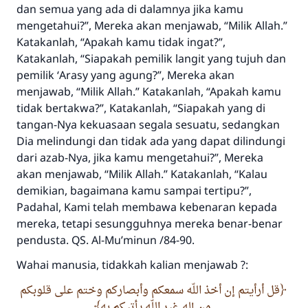
dan semua yang ada di dalamnya jika kamu
mengetahui?”, Mereka akan menjawab, “Milik Allah.”
Katakanlah, “Apakah kamu tidak ingat?”,
Katakanlah, “Siapakah pemilik langit yang tujuh dan
pemilik ʻArasy yang agung?”, Mereka akan
menjawab, “Milik Allah.” Katakanlah, “Apakah kamu
tidak bertakwa?”, Katakanlah, “Siapakah yang di
tangan-Nya kekuasaan segala sesuatu, sedangkan
Dia melindungi dan tidak ada yang dapat dilindungi
dari azab-Nya, jika kamu mengetahui?”, Mereka
akan menjawab, “Milik Allah.” Katakanlah, “Kalau
demikian, bagaimana kamu sampai tertipu?”,
Padahal, Kami telah membawa kebenaran kepada
mereka, tetapi sesungguhnya mereka benar-benar
pendusta. QS. Al-Mu’minun /84-90.
Wahai manusia, tidakkah kalian menjawab ?:
قل أرأيتم إن أخذ اللّه سمعكم وأبصاركم وختم على قلوبكم
من إله غير اللّه يأتيكم به