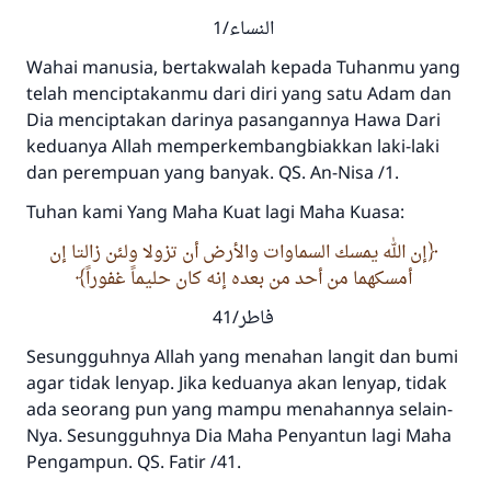
النساء/1
Wahai manusia, bertakwalah kepada Tuhanmu yang
telah menciptakanmu dari diri yang satu Adam dan
Dia menciptakan darinya pasangannya Hawa Dari
keduanya Allah memperkembangbiakkan laki-laki
dan perempuan yang banyak. QS. An-Nisa /1.
Tuhan kami Yang Maha Kuat lagi Maha Kuasa:
إن الله يمسك السماوات والأرض أن تزولا ولئن زالتا إن
أمسكهما من أحد من بعده إنه كان حليماً غفوراً
فاطر/41
Sesungguhnya Allah yang menahan langit dan bumi
agar tidak lenyap. Jika keduanya akan lenyap, tidak
ada seorang pun yang mampu menahannya selain-
Nya. Sesungguhnya Dia Maha Penyantun lagi Maha
Pengampun. QS. Fatir /41.
Jawaban no. 110845