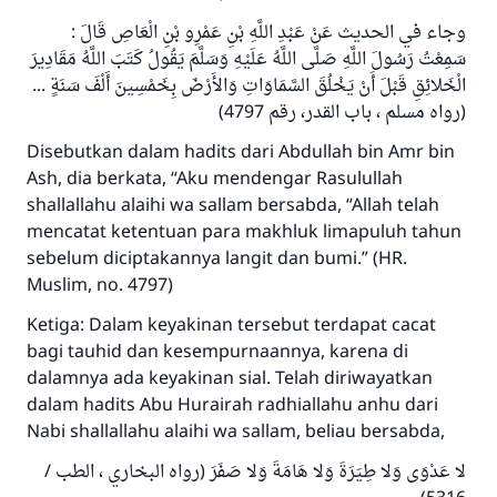
وجاء في الحديث عَنْ عَبْدِ اللَّهِ بْنِ عَمْرِو بْنِ الْعَاصِ قَالَ :
سَمِعْتُ رَسُولَ اللَّهِ صَلَّى اللَّهُ عَلَيْهِ وَسَلَّمَ يَقُولُ كَتَبَ اللَّهُ مَقَادِيرَ
الْخَلائِقِ قَبْلَ أَنْ يَخْلُقَ السَّمَاوَاتِ وَالأَرْضَ بِخَمْسِينَ أَلْفَ سَنَةٍ ...
(رواه مسلم ، باب القدر، رقم 4797)
Disebutkan dalam hadits dari Abdullah bin Amr bin
Ash, dia berkata, “Aku mendengar Rasulullah
shallallahu alaihi wa sallam bersabda, “Allah telah
mencatat ketentuan para makhluk limapuluh tahun
sebelum diciptakannya langit dan bumi.” (HR.
Muslim, no. 4797)
Ketiga: Dalam keyakinan tersebut terdapat cacat
bagi tauhid dan kesempurnaannya, karena di
dalamnya ada keyakinan sial. Telah diriwayatkan
dalam hadits Abu Hurairah radhiallahu anhu dari
Nabi shallallahu alaihi wa sallam, beliau bersabda,
لا عَدْوَى وَلا طِيَرَةَ وَلا هَامَةَ وَلا صَفَرَ (رواه البخاري ، الطب /