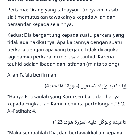
Pertama: Orang yang tathayyurr (meyakini nasib
sial) memutuskan tawakalnya kepada Allah dan
Jawaban no. 110845
bersandar kepada selainnya.
menyelamatkan pernikahan.
Kedua: Dia bergantung kepada suatu perkara yang
tidak ada hakikatnya. Apa kaitannya dengan suatu
Bantu kami dalam memberikan jawaban untuk umat
perkara dengan apa yang terjadi. Tidak diragukan
Rasulullah ﷺ bersabda
lagi bahwa perkara ini merusak tauhid. Karena
"Siapa yang menunjukkan suatu kebaikan,
tauhid adalah ibadah dan isti’anah (minta tolong)
meka dia akan mendapatkan pahala yang
sama dengan orang yang melakukannya"
Allah Ta’ala berfirman,
MUSLIM, 1893
إياك نعبد وإياك نستعين (سورة الفاتحة: 4)
“Hanya Engkaulah yang Kami sembah, dan hanya
kepada Engkaulah Kami meminta pertolongan.” SQ.
Saham
Al-Fatihah: 4.
فاعبده وتوكّل عليه (سورة هود: 123)
“Maka sembahlah Dia, dan bertawakkallah kepada-