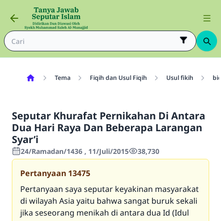
Tema
Fiqih dan Usul Fiqih
Usul fikih
bi
Seputar Khurafat Pernikahan Di Antara
Dua Hari Raya Dan Beberapa Larangan
Syar’i
24/Ramadan/1436 , 11/Juli/2015
38,730
Pertanyaan
13475
Pertanyaan saya seputar keyakinan masyarakat
di wilayah Asia yaitu bahwa sangat buruk sekali
jika seseorang menikah di antara dua Id (Idul