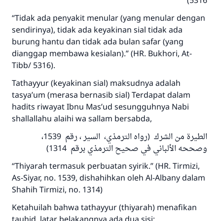
5316)
“Tidak ada penyakit menular (yang menular dengan
sendirinya), tidak ada keyakinan sial tidak ada
burung hantu dan tidak ada bulan safar (yang
dianggap membawa kesialan).” (HR. Bukhori, At-
Tibb/ 5316).
Tathayyur (keyakinan sial) maksudnya adalah
tasya’um (merasa bernasib sial) Terdapat dalam
hadits riwayat Ibnu Mas’ud sesungguhnya Nabi
shallallahu alaihi wa sallam bersabda,
الطيرة من الشرك (رواه الترمذي، السير ، رقم 1539،
وصححه الألباني في صحيح الترمذي برقم 1314)
“Thiyarah termasuk perbuatan syirik.” (HR. Tirmizi,
As-Siyar, no. 1539, dishahihkan oleh Al-Albany dalam
Shahih Tirmizi, no. 1314)
Ketahuilah bahwa tathayyur (thiyarah) menafikan
tauhid, latar belakangnya ada dua sisi;