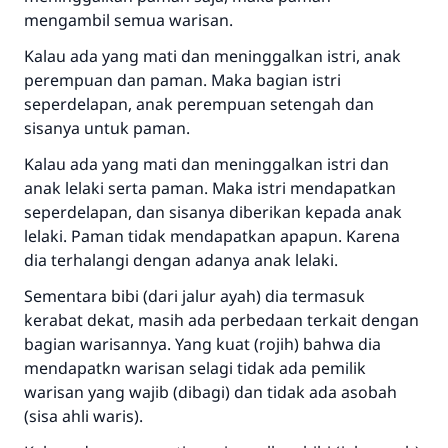
mengambil semua warisan.
Kalau ada yang mati dan meninggalkan istri, anak
perempuan dan paman. Maka bagian istri
seperdelapan, anak perempuan setengah dan
sisanya untuk paman.
Jawaban no. 110845
Kalau ada yang mati dan meninggalkan istri dan
anak lelaki serta paman. Maka istri mendapatkan
menyelamatkan pernikahan.
seperdelapan, dan sisanya diberikan kepada anak
lelaki. Paman tidak mendapatkan apapun. Karena
Bantu kami dalam memberikan jawaban untuk umat
dia terhalangi dengan adanya anak lelaki.
Rasulullah ﷺ bersabda
Sementara bibi (dari jalur ayah) dia termasuk
"Siapa yang menunjukkan suatu kebaikan,
meka dia akan mendapatkan pahala yang
kerabat dekat, masih ada perbedaan terkait dengan
sama dengan orang yang melakukannya"
bagian warisannya. Yang kuat (rojih) bahwa dia
mendapatkn warisan selagi tidak ada pemilik
MUSLIM, 1893
warisan yang wajib (dibagi) dan tidak ada asobah
(sisa ahli waris).