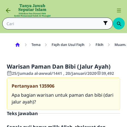
Tema
Fiqih dan Usul Fiqih
Fikih
Muama
Warisan Paman Dan Bibi (Jalur Ayah)
25/Jumada al-awwal/1441 , 20/Januari/2020
39,492
Pertanyaan
135906
Apa bagian warisan untuk paman dan bibi (dari
jalur ayah)?
Teks Jawaban