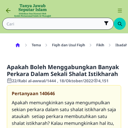
Tema
Fiqih dan Usul Fiqih
Fikih
Ibadah
Apakah Boleh Menggabungkan Banyak
Perkara Dalam Sekali Shalat Istikharah
22/Rabi al-awwal/1444 , 18/Oktober/2022
4,151
Pertanyaan
140646
Apakah memungkinkan saya mengumpulkan
sekian perkara dalam satu shalat istikharah saja
ataukah setiap perkara membutuhkan satu
shalat istikharah? Kalau memungkinkan hal itu,