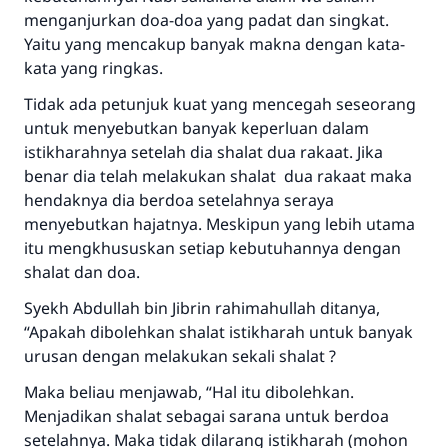
menganjurkan doa-doa yang padat dan singkat.
Yaitu yang mencakup banyak makna dengan kata-
kata yang ringkas.
Tidak ada petunjuk kuat yang mencegah seseorang
untuk menyebutkan banyak keperluan dalam
istikharahnya setelah dia shalat dua rakaat. Jika
benar dia telah melakukan shalat dua rakaat maka
hendaknya dia berdoa setelahnya seraya
menyebutkan hajatnya. Meskipun yang lebih utama
Jawaban no. 110845
itu mengkhususkan setiap kebutuhannya dengan
shalat dan doa.
menyelamatkan pernikahan.
Syekh Abdullah bin Jibrin rahimahullah ditanya,
Bantu kami dalam memberikan jawaban untuk umat
“Apakah dibolehkan shalat istikharah untuk banyak
urusan dengan melakukan sekali shalat ?
Rasulullah ﷺ bersabda
"Siapa yang menunjukkan suatu kebaikan,
Maka beliau menjawab, “Hal itu dibolehkan.
meka dia akan mendapatkan pahala yang
Menjadikan shalat sebagai sarana untuk berdoa
sama dengan orang yang melakukannya"
setelahnya. Maka tidak dilarang istikharah (mohon