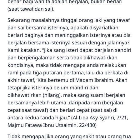
benar bagi wanita adalah berjalan, bukan berlari
"Siapa yang menunjukkan suatu kebaikan,
(saat tawaf dan sai).
meka dia akan mendapatkan pahala yang
sama dengan orang yang melakukannya"
Sekarang masalahnya tinggal orang laki yang tawaf
dan sai bersama isterinya, apakah disyariatkan
MUSLIM, 1893
berlari baginya dan meninggalkan isterinya atau dia
berjalan bersama isterinya sesuai dengan jalannya?
Kami katakan, “Jika sang isteri dapat berjalan sendiri
Saham
dan berpengalaman serta tidak dikhawatirkan
kondisinya, maka tidak mengapa anda melakukan
raml pada tiga putaran pertama, lalu dia berkata di
akhir tawaf, ‘Kita bertemu di Maqam Ibrahim. Akan
tetapi jika isterinya belum mandiri dan
dikhawatirkan (hilang), maka sang suami berjalan
bersamanya lebih utama daripada ram (berjalan
cepat saat tawaf) dan berlari cepat (saat sai) di
antara kedua tanda hijau.” (Al-Liqa Asy-Syahri, 7/21,
Majmu Fatawa Ibnu Utsaimin, 22/430)
Tidak mengapa jika orang yang sakit atau orang tua