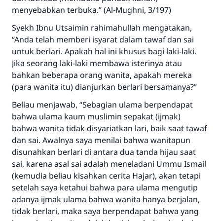
menyebabkan terbuka.” (Al-Mughni, 3/197)
Syekh Ibnu Utsaimin rahimahullah mengatakan,
“Anda telah memberi isyarat dalam tawaf dan sai
untuk berlari. Apakah hal ini khusus bagi laki-laki.
Jika seorang laki-laki membawa isterinya atau
bahkan beberapa orang wanita, apakah mereka
(para wanita itu) dianjurkan berlari bersamanya?”
Beliau menjawab, “Sebagian ulama berpendapat
bahwa ulama kaum muslimin sepakat (ijmak)
bahwa wanita tidak disyariatkan lari, baik saat tawaf
dan sai. Awalnya saya menilai bahwa wanitapun
disunahkan berlari di antara dua tanda hijau saat
Jawaban no. 110845
sai, karena asal sai adalah meneladani Ummu Ismail
menyelamatkan pernikahan.
(kemudia beliau kisahkan cerita Hajar), akan tetapi
setelah saya ketahui bahwa para ulama mengutip
Bantu kami dalam memberikan jawaban untuk umat
adanya ijmak ulama bahwa wanita hanya berjalan,
tidak berlari, maka saya berpendapat bahwa yang
Rasulullah ﷺ bersabda