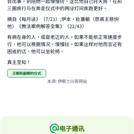
会出事，则陪她一起慢慢转，这比他自己转天房，在前
三圈疾行与在奔走仪式中的两绿灯间疾跑更好。
摘自《每月谈》（7/21）,伊本·欧塞敏（愿真主慈悯
他）《教法案例解答全集》（22/43）
有病在身的人，或是老迈的人，如果不能依正常速度步
行，他可以根据情况，慢慢转，如果这样对他而言还有
困难的话，他可以坐轮椅。
真主至知！
正朝和副朝的仪式
来源
:
伊斯兰问答网站
电子通讯