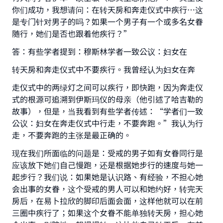
你们成功，我想请问：在转天房和奔走仪式中疾行…这
是专门针对男子的吗？如果一个男子有一个或多名女眷
随行，她们是否也跟着他疾行？”
Make an impact on millions of lives
答：有些学者提到：穆斯林学者一致公议：妇女在
with your contribution today
转天房和奔走仪式中不要疾行。我曾经认为妇女在奔
走仪式中的两绿灯之间可以疾行，即快跑，因为奔走仪
Your support is crucial for our mission.
式的根源可追溯到伊斯玛仪的母亲（他引述了哈吉勒的
The Prophet (ﷺ) said:
故事），但是，当我看到有些学者传述：“学者们一致
"A person who leads others to doing what is
公议：妇女在奔走仪式中行走，不要奔跑。”我认为行
good will earn the same reward as those who
走，不要奔跑的主张是最正确的。
do it."
现在我们所面临的问题是：受戒的男子如有女眷同行是
(MUSLIM, 1893)
应该放下她们自己慢跑，还是根据她步行的速度与她一
起步行？我们说：如果她是认识路、有经验，不担心她
会出事的女眷，这个受戒的男人可以和她约好，转完天
Support IslamQA
房后，在易卜拉欣的脚印后面会面，这样他就可以在前
三圈中疾行了；如果这个女眷不能单独转天房，担心她