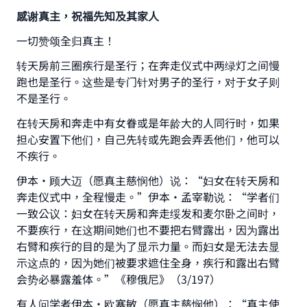
感谢真主，祝福先知及其家人
一切赞颂全归真主！
转天房前三圈疾行是圣行；在奔走仪式中两绿灯之间慢
跑也是圣行。这些是专门针对男子的圣行，对于女子则
不是圣行。
在转天房和奔走中有女眷或是年龄大的人同行时，如果
担心安置下他们，自己先转或先跑会弄丢他们，他可以
不疾行。
伊本·顾大迈（愿真主慈悯他）说：“妇女在转天房和
奔走仪式中，全程慢走。”伊本·孟宰勒说：“学者们
一致公议：妇女在转天房和奔走绥发和麦尔卧之间时，
不要疾行，在这期间她们也不要把右臂露出，因为露出
右臂和疾行的目的是为了显示力量。而妇女是无法去显
示这点的，因为她们被要求遮住全身，疾行和露出右臂
会势必暴露羞体。”《穆俄尼》（3/197）
有人问学者伊本·欧塞敏（愿真主慈悯他）：“真主使