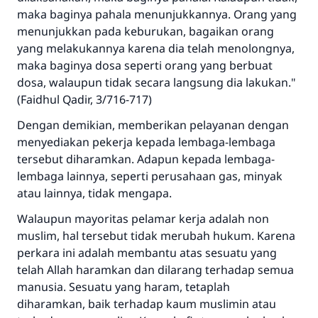
Jawaban no. 110845
maka baginya pahala menunjukkannya. Orang yang
menyelamatkan pernikahan.
menunjukkan pada keburukan, bagaikan orang
yang melakukannya karena dia telah menolongnya,
Bantu kami dalam memberikan jawaban untuk umat
maka baginya dosa seperti orang yang berbuat
dosa, walaupun tidak secara langsung dia lakukan."
Rasulullah ﷺ bersabda
(Faidhul Qadir, 3/716-717)
"Siapa yang menunjukkan suatu kebaikan,
meka dia akan mendapatkan pahala yang
Dengan demikian, memberikan pelayanan dengan
sama dengan orang yang melakukannya"
menyediakan pekerja kepada lembaga-lembaga
tersebut diharamkan. Adapun kepada lembaga-
MUSLIM, 1893
lembaga lainnya, seperti perusahaan gas, minyak
atau lainnya, tidak mengapa.
Saham
Walaupun mayoritas pelamar kerja adalah non
muslim, hal tersebut tidak merubah hukum. Karena
perkara ini adalah membantu atas sesuatu yang
telah Allah haramkan dan dilarang terhadap semua
manusia. Sesuatu yang haram, tetaplah
diharamkan, baik terhadap kaum muslimin atau