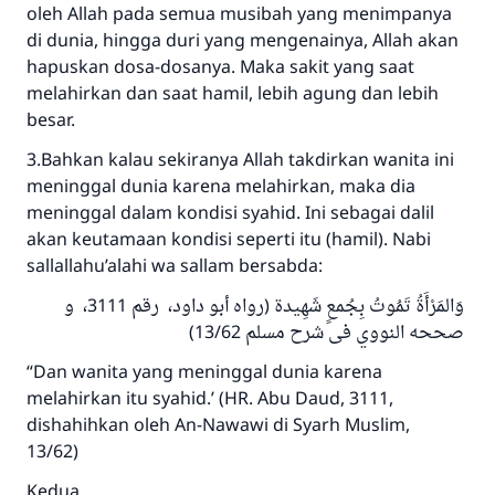
oleh Allah pada semua musibah yang menimpanya
di dunia, hingga duri yang mengenainya, Allah akan
hapuskan dosa-dosanya. Maka sakit yang saat
melahirkan dan saat hamil, lebih agung dan lebih
Jawaban no. 110845
besar.
menyelamatkan pernikahan.
3.Bahkan kalau sekiranya Allah takdirkan wanita ini
meninggal dunia karena melahirkan, maka dia
Bantu kami dalam memberikan jawaban untuk umat
meninggal dalam kondisi syahid. Ini sebagai dalil
Rasulullah ﷺ bersabda
akan keutamaan kondisi seperti itu (hamil). Nabi
"Siapa yang menunjukkan suatu kebaikan,
sallallahu’alahi wa sallam bersabda:
meka dia akan mendapatkan pahala yang
وَالمَرْأَةُ تَمُوتُ بِجُمعٍ شَهِيدة (رواه أبو داود، رقم 3111، و
sama dengan orang yang melakukannya"
صححه النووي فى شرح مسلم 13/62)
MUSLIM, 1893
“Dan wanita yang meninggal dunia karena
melahirkan itu syahid.’ (HR. Abu Daud, 3111,
dishahihkan oleh An-Nawawi di Syarh Muslim,
Saham
13/62)
Kedua,