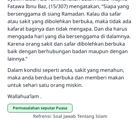
menyelamatkan pernikahan.
Fatawa Ibnu Baz, (15/307) mengatakan, “Siapa yang
bersenggama di siang Ramadan. Kalau dia safar
Bantu kami dalam memberikan jawaban untuk umat
atau sakit yang dibolehkan berbuka, maka tidak ada
Rasulullah ﷺ bersabda
kafarat baginya dan tidak mengapa. Dan dia harus
"Siapa yang menunjukkan suatu kebaikan,
mengqada hari yang dia bersenggama di dalamnya.
meka dia akan mendapatkan pahala yang
Karena orang sakit dan safar dibolehkan berbuka
sama dengan orang yang melakukannya"
baik dengan berhubungan badan maupun dengan
MUSLIM, 1893
lainnya.”
Dalam kondisi seperti anda, sakit yang menahun,
maka anda berdua berbuka dan memberi makan
Saham
untuk sehari satu orang miskin.
Wallahua’lam .
Permasalahan seputar Puasa
Refrensi
:
Soal Jawab Tentang Islam