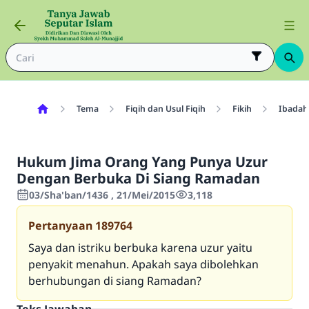
Tema
Fiqih dan Usul Fiqih
Fikih
Ibadah
Hukum Jima Orang Yang Punya Uzur
Dengan Berbuka Di Siang Ramadan
03/Sha'ban/1436 , 21/Mei/2015
3,118
Pertanyaan
189764
Saya dan istriku berbuka karena uzur yaitu
penyakit menahun. Apakah saya dibolehkan
berhubungan di siang Ramadan?