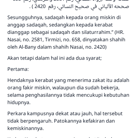
صححه الألباني في صحيح النسائي، رقم 2420 ) .
Sesungguhnya, sadaqah kepada orang miskin di
anggap sadaqah, sedangkan kepada kerabat
dianggap sebagai sadaqah dan silaturrahim.” (HR.
Nasai, no. 2581, Tirmizi, no. 658, dinyatakan shahih
oleh Al-Bany dalam shahih Nasai, no. 2420)
Akan tetapi dalam hal ini ada dua syarat;
Pertama:
Hendaknya kerabat yang menerima zakat itu adalah
orang fakir miskin, walaupun dia sudah bekerja,
selama penghasilannya tidak mencukupi kebutuhan
hidupnya.
Jawaban no. 110845
Perkara kampusnya dekat atau jauh, hal tersebut
tidak berpengaruh. Patokannya kefakiran dan
menyelamatkan pernikahan.
kemiskinannya.