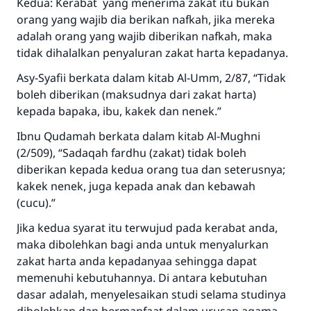
Bantu kami dalam memberikan jawaban untuk umat
Kedua: Kerabat yang menerima zakat itu bukan
orang yang wajib dia berikan nafkah, jika mereka
Rasulullah ﷺ bersabda
adalah orang yang wajib diberikan nafkah, maka
"Siapa yang menunjukkan suatu kebaikan,
tidak dihalalkan penyaluran zakat harta kepadanya.
meka dia akan mendapatkan pahala yang
sama dengan orang yang melakukannya"
Asy-Syafii berkata dalam kitab Al-Umm, 2/87, “Tidak
boleh diberikan (maksudnya dari zakat harta)
MUSLIM, 1893
kepada bapaka, ibu, kakek dan nenek.”
Ibnu Qudamah berkata dalam kitab Al-Mughni
Saham
(2/509), “Sadaqah fardhu (zakat) tidak boleh
diberikan kepada kedua orang tua dan seterusnya;
kakek nenek, juga kepada anak dan kebawah
(cucu).”
Jika kedua syarat itu terwujud pada kerabat anda,
maka dibolehkan bagi anda untuk menyalurkan
zakat harta anda kepadanyaa sehingga dapat
memenuhi kebutuhannya. Di antara kebutuhan
dasar adalah, menyelesaikan studi selama studinya