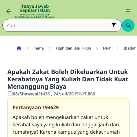
Tema
Fiqih dan Usul Fiqih
Fikih
Ibadah
Apakah Zakat Boleh Dikeluarkan Untuk
Kerabatnya Yang Kuliah Dan Tidak Kuat
Menanggung Biaya
08/Shawwal/1436 , 24/Juli/2015
7,866
Pertanyaan
194629
Apakah boleh mengeluarkan zakat untuk
kerabat saya yang kuliah dan tinggal jauh dari
rumahnya? Karena kampus yang dekat rumah