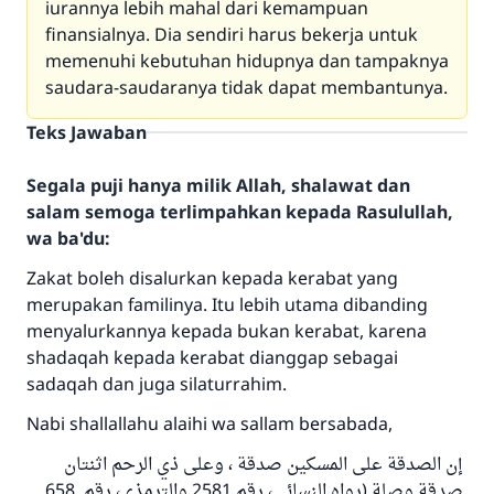
iurannya lebih mahal dari kemampuan
finansialnya. Dia sendiri harus bekerja untuk
memenuhi kebutuhan hidupnya dan tampaknya
saudara-saudaranya tidak dapat membantunya.
Teks Jawaban
Segala puji hanya milik Allah, shalawat dan
salam semoga terlimpahkan kepada Rasulullah,
wa ba'du:
Zakat boleh disalurkan kepada kerabat yang
merupakan familinya. Itu lebih utama dibanding
menyalurkannya kepada bukan kerabat, karena
shadaqah kepada kerabat dianggap sebagai
sadaqah dan juga silaturrahim.
Nabi shallallahu alaihi wa sallam bersabada,
إن الصدقة على المسكين صدقة ، وعلى ذي الرحم اثنتان
صدقة وصلة (رواه النسائي، رقم 2581 والترمذي، رقم 658