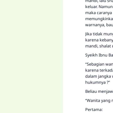
mandi, lalu sh
keluar. Namun 
maka caranya 
memungkinkan,
warnanya, bau
Jika tidak mu
karena kebany
mandi, shalat
Syeikh Ibnu Ba
“Sebagian wan
karena terkad
dalam jangka 
hukumnya ?”
Beliau menjaw
“Wanita yang 
Pertama: