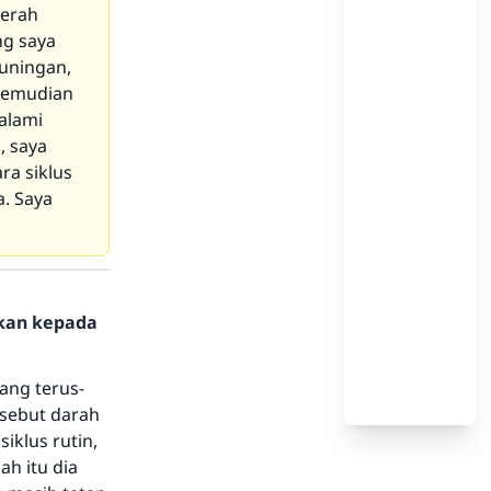
merah
ng saya
kuningan,
 kemudian
 alami
, saya
a siklus
a. Saya
hkan kepada
ang terus-
sebut darah
iklus rutin,
ah itu dia