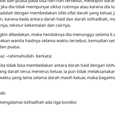
alat dan puasa pada sisa hari-hari tersebut, meskipun dara
jika dia tidak mempunyai siklus rutinnya atau karena dia lu
adalah dengan membedakan sifat-sifat darah yang keluar, j
 karena beda antara darah haid dan darah istihadhah, me
nya, tekstur kekentalan dan cairnya.
ngkin dibedakan, maka hendaknya dia menunggu selama 6 at
akan wanita haidnya selama waktu tersebut, kemudian sete
 dan puasa.
az –rahimahullah- berkata:
ita tidak bisa membedakan antara darah haid dengan isti
ang darah terus menerus keluar, ia pun tidak melaksanakan
waktu yang lama selama darah masih keluar, maka bagai
Jawaban no. 110845 menyelamatkan
pernikahan.
ab:
mengalamai istihadhah ada tiga kondisi:
Bantu kami dalam memberikan jawaban untuk umat
Rasulullah ﷺ bersabda