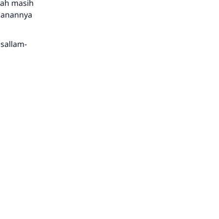
rah masih
ulanannya
 sallam-