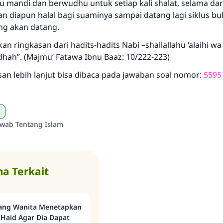
ru mandi dan berwudhu untuk setiap kali shalat, selama da
an diapun halal bagi suaminya sampai datang lagi siklus b
ng akan datang.
an ringkasan dari hadits-hadits Nabi –shallallahu ‘alaihi wa
dhah”. (Majmu’ Fatawa Ibnu Baaz: 10/222-223)
san lebih lanjut bisa dibaca pada jawaban soal nomor:
5595
awab Tentang Islam
a Terkait
ang Wanita Menetapkan
 Haid Agar Dia Dapat