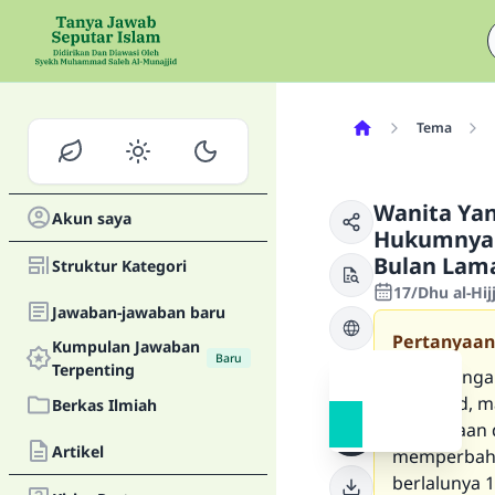
Tema
Wanita Yan
Akun saya
Hukumnya D
Bulan Lam
Struktur Kategori
17/Dhu al-Hi
Jawaban-jawaban baru
Pertanyaan
Kumpulan Jawaban
Baru
Terpenting
Saya mengal
saat haid, 
Berkas Ilmiah
bersamaan d
Artikel
memperbahar
berlalunya 1