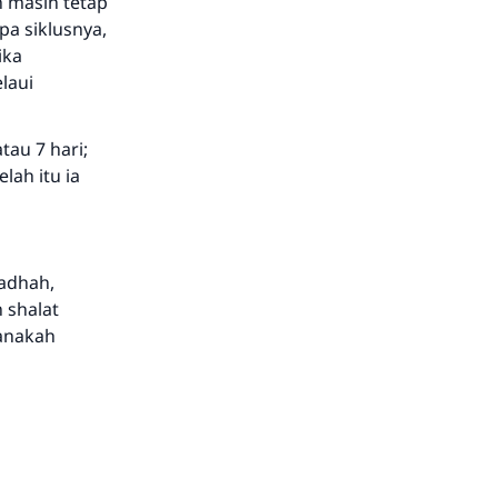
h masih tetap
pa siklusnya,
ika
laui
au 7 hari;
lah itu ia
hadhah,
 shalat
manakah