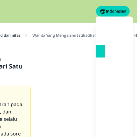
Indonesian
id dan nifas
Wanita Yang Mengalami Istihadhah, Tidak Jelas Baginya 
a
ri Satu
darah pada
, dan
a selalu
h
pada sore