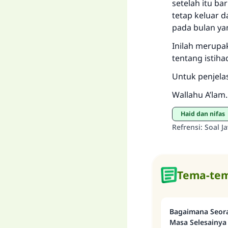
setelah itu ba
tetap keluar d
pada bulan ya
Inilah merupak
tentang istiha
Untuk penjela
Wallahu A’lam.
haid dan nifas
Refrensi
:
Soal J
Tema-tem
Bagaimana Seor
Masa Selesainya