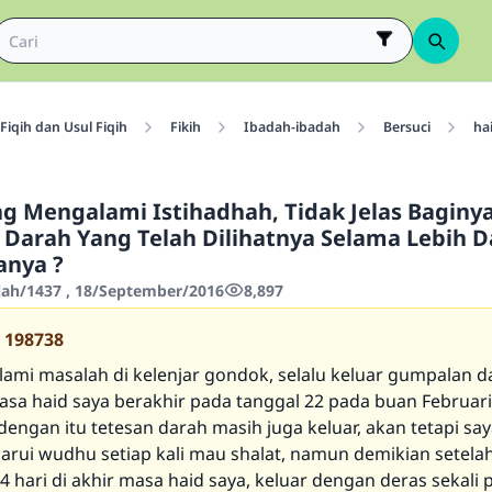
Fiqih dan Usul Fiqih
Fikih
Ibadah-ibadah
Bersuci
ha
g Mengalami Istihadhah, Tidak Jelas Baginy
arah Yang Telah Dilihatnya Selama Lebih Da
anya ?
jjah/1437 , 18/September/2016
8,897
198738
ami masalah di kelenjar gondok, selalu keluar gumpalan 
masa haid saya berakhir pada tanggal 22 pada buan Februari
engan itu tetesan darah masih juga keluar, akan tetapi say
ui wudhu setiap kali mau shalat, namun demikian setela
4 hari di akhir masa haid saya, keluar dengan deras sekali 