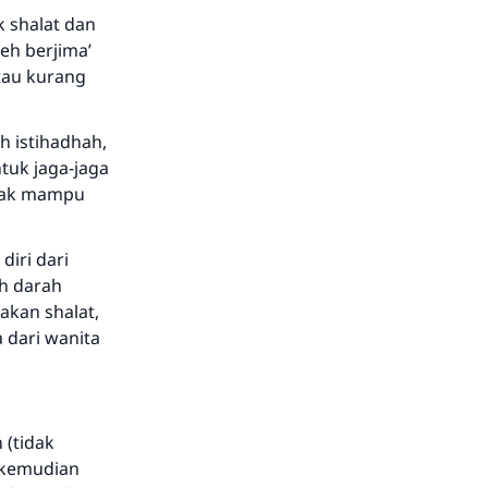
k shalat dan
eh berjima’
tau kurang
h istihadhah,
tuk jaga-jaga
idak mampu
iri dari
ah darah
akan shalat,
a dari wanita
 (tidak
, kemudian