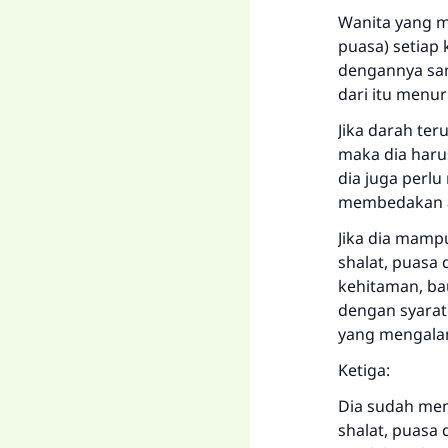
Wanita yang m
puasa) setiap 
dengannya sam
dari itu menu
Jika darah ter
maka dia haru
dia juga perl
membedakan an
Jika dia mamp
shalat, puasa
kehitaman, ba
dengan syarat 
yang mengalam
Ketiga:
Dia sudah mem
shalat, puasa