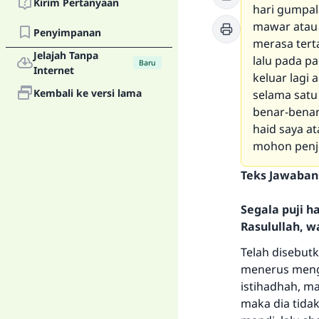
Kirim Pertanyaan
hari gumpal
mawar atau 
Penyimpanan
merasa tert
Jelajah Tanpa
lalu pada p
Baru
Internet
keluar lagi 
Kembali ke versi lama
selama satu
benar-benar
haid saya at
mohon penje
Teks Jawaban
Segala puji 
Rasulullah, w
Telah disebut
menerus menge
istihadhah, ma
maka dia tidak