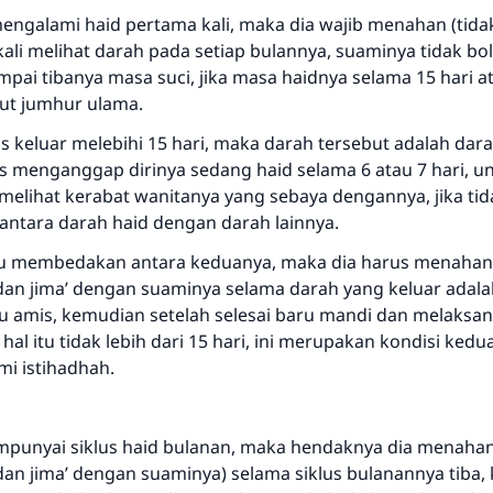
"Siapa yang menunjukkan suatu kebaikan, meka dia akan
engalami haid pertama kali, maka dia wajib menahan (tida
mendapatkan pahala yang sama dengan orang yang
kali melihat darah pada setiap bulannya, suaminya tidak bol
melakukannya"
pai tibanya masa suci, jika masa haidnya selama 15 hari a
rut jumhur ulama.
MUSLIM, 1893
us keluar melebihi 15 hari, maka darah tersebut adalah dara
s menganggap dirinya sedang haid selama 6 atau 7 hari, un
Saham
u melihat kerabat wanitanya yang sebaya dengannya, jika t
tara darah haid dengan darah lainnya.
u membedakan antara keduanya, maka dia harus menahan d
 dan jima’ dengan suaminya selama darah yang keluar adal
u amis, kemudian setelah selesai baru mandi dan melaksan
hal itu tidak lebih dari 15 hari, ini merupakan kondisi kedu
i istihadhah.
punyai siklus haid bulanan, maka hendaknya dia menahan
 dan jima’ dengan suaminya) selama siklus bulanannya tiba