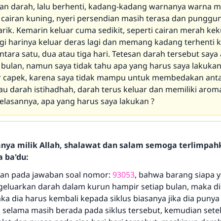
an darah, lalu berhenti, kadang-kadang warnanya warna 
cairan kuning, nyeri persendian masih terasa dan punggu
arik. Kemarin keluar cuma sedikit, seperti cairan merah ke
agi harinya keluar deras lagi dan memang kadang terhenti
antara satu, dua atau tiga hari. Tetesan darah tersebut saya
 bulan, namun saya tidak tahu apa yang harus saya lakukan
 capek, karena saya tidak mampu untuk membedakan antar
au darah istihadhah, darah terus keluar dan memiliki arom
lasannya, apa yang harus saya lakukan ?
hanya milik Allah, shalawat dan salam semoga terlimpa
a ba'du:
kan pada jawaban soal nomor:
93053
, bahwa barang siapa y
luarkan darah dalam kurun hampir setiap bulan, maka di
ka dia harus kembali kepada siklus biasanya jika dia punya s
 selama masih berada pada siklus tersebut, kemudian setel