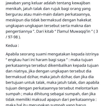
jawaban yang keluar adalah tentang kewajiban
menikah, jatuh talak dan rujuk bagi orang yang
bergurau atau main-main dalam perkataannya,
meskipun dia tidak bermaksud dengan hakekat
ungkapan-ungkapan tersebut serta makna dan
Jawaban no. 110845
pengertiannya ”. Dari kitab “ I’lamul Muwaqqi’in ” ( 3
/ 97-98 ).
menyelamatkan pernikahan.
Kedua :
Bantu kami dalam memberikan jawaban untuk umat
Apabila seorang suami mengatakan kepada istrinya
Rasulullah ﷺ bersabda
“ engkau hari ini haram bagi saya ” : maka tujuan
"Siapa yang menunjukkan suatu kebaikan,
perkataannya tersebut dikembalikan kepada tujuan
meka dia akan mendapatkan pahala yang
dan niatnya, jika dengan ungkapan tersebut dia
sama dengan orang yang melakukannya"
bermaksud dzihar, maka jatuh dzihar, dan jika dia
bertujuan untuk talak, maka jatuh talak, dan apabila
MUSLIM, 1893
tujuan dengan perkataannya tersebut melontarkan
sumpah ; maka dihitung sebagai sumpah, dan jika
tidak memiliki maksud apapun dari perkataannya :
Saham
maka hal itu merupakan sumpah yang harus