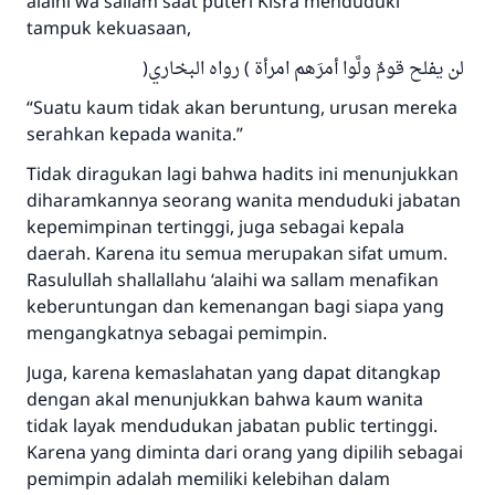
alaihi wa sallam saat puteri Kisra menduduki
tampuk kekuasaan,
لن يفلح قومٌ ولَّوا أمرَهم امرأة ) رواه البخاري(
“Suatu kaum tidak akan beruntung, urusan mereka
serahkan kepada wanita.”
Tidak diragukan lagi bahwa hadits ini menunjukkan
diharamkannya seorang wanita menduduki jabatan
kepemimpinan tertinggi, juga sebagai kepala
daerah. Karena itu semua merupakan sifat umum.
Rasulullah shallallahu ‘alaihi wa sallam menafikan
keberuntungan dan kemenangan bagi siapa yang
mengangkatnya sebagai pemimpin.
Juga, karena kemaslahatan yang dapat ditangkap
dengan akal menunjukkan bahwa kaum wanita
tidak layak mendudukan jabatan public tertinggi.
Karena yang diminta dari orang yang dipilih sebagai
pemimpin adalah memiliki kelebihan dalam