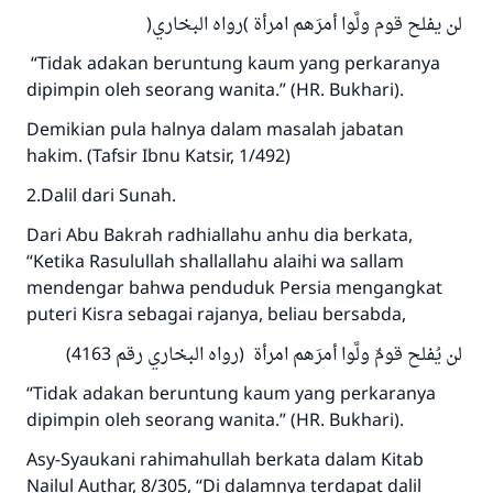
لن يفلح قوم ولَّوا أمرَهم امرأة )رواه البخاري(
“Tidak adakan beruntung kaum yang perkaranya
dipimpin oleh seorang wanita.” (HR. Bukhari).
Demikian pula halnya dalam masalah jabatan
hakim. (Tafsir Ibnu Katsir, 1/492)
2.Dalil dari Sunah.
Jawaban no. 110845
Dari Abu Bakrah radhiallahu anhu dia berkata,
menyelamatkan pernikahan.
“Ketika Rasulullah shallallahu alaihi wa sallam
mendengar bahwa penduduk Persia mengangkat
Bantu kami dalam memberikan jawaban untuk umat
puteri Kisra sebagai rajanya, beliau bersabda,
Rasulullah ﷺ bersabda
لن يُفلح قومٌ ولَّوا أمرَهم امرأة (رواه البخاري رقم 4163)
"Siapa yang menunjukkan suatu kebaikan,
meka dia akan mendapatkan pahala yang
“Tidak adakan beruntung kaum yang perkaranya
sama dengan orang yang melakukannya"
dipimpin oleh seorang wanita.” (HR. Bukhari).
MUSLIM, 1893
Asy-Syaukani rahimahullah berkata dalam Kitab
Nailul Authar, 8/305, “Di dalamnya terdapat dalil