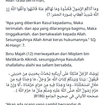
Allah Ta’ala berfirman,
وَمَا آتَاكُمُ الرَّسُولُ فَخُذُوهُ وَمَا نَهَاكُمْ عَنْهُ فَانْتَهُوا وَاتَّقُوا اللَّهَ إِنَّ
اللَّهَ شَدِيدُ الْعِقَابِ (سورة الحشر: 7)
“Apa yang diberikan Rasul kepadamu, Maka
terimalah. dan apa yang dilarangnya bagimu, Maka
tinggalkanlah. dan bertakwalah kepada Allah.
Sesungguhnya Allah Amat keras hukumannya.” SQ.
Al-Hasyr: 7.
Ibnu Majah (12) meriwayatkan dari Miqdam bin
Ma’dikarib Alkindi, sesungguhnya Rasulullah
shallallahu alaihi wa sallam bersabda,
يُوشِكُ الرَّجُلُ مُتَّكِئًا عَلَى أَرِيكَتِهِ يُحَدَّثُ بِحَدِيثٍ مِنْ حَدِيثِي ،
فَيَقُولُ : بَيْنَنَا وَبَيْنَكُمْ كِتَابُ اللَّهِ عَزَّ وَجَلَّ ، مَا وَجَدْنَا فِيهِ مِنْ
حَلَالٍ اسْتَحْلَلْنَاهُ ، وَمَا وَجَدْنَا فِيهِ مِنْ حَرَامٍ حَرَّمْنَاهُ ، أَلا وَإِنَّ مَا
حَرَّمَ رَسُولُ اللَّهِ صَلَّى اللَّهُ عَلَيْهِ وَسَلَّمَ مِثْلُ مَا حَرَّمَ اللَّهُ ) .
صححه الألباني في صحيح الجامع (8186(
“Akan ada orang yang sambil bersandar di