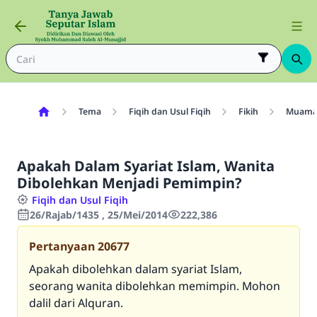
Tema
Fiqih dan Usul Fiqih
Fikih
Muama
Apakah Dalam Syariat Islam, Wanita
Dibolehkan Menjadi Pemimpin?
Fiqih dan Usul Fiqih
26/Rajab/1435 , 25/Mei/2014
222,386
Pertanyaan
20677
Apakah dibolehkan dalam syariat Islam,
seorang wanita dibolehkan memimpin. Mohon
dalil dari Alquran.