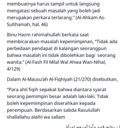
membuatnya harus tampil untuk langsung
mengatasi sebuah masalah yang boleh jadi
merupakan perkara terlarang.” (Al-Ahkam As-
Sulthaniah, hal. 46)
Ibnu Hazm rahimahullah berkata saat
membicarakan masalah kepemimpinan, “Tidak ada
perbedaan pendapat di kalangan seorangpun
bahwa masalah ini tidak dibolehkan bagi seorang
wanita.” (Al-Fash Fil Milal Wal Ahwa Wan-Nihal,
4/129)
Dalam Al-Mausu’ah Al-Fiqhiyah (21/270) disebutkan,
“Para ahli fiqih sepakat bahwa diantara syarat
seorang pemimpin besar adalah laki-laki. Tidak
boleh kepemimpinan diserahkan kepada
perempuan. Berdasarkan sabda Rasulullah
shallallahu alaihi wa sallam
لن يفلح قوم ولَّوا أمرهم امرأة