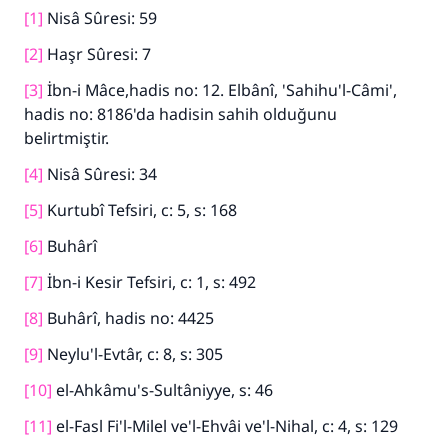
[1]
Nisâ Sûresi: 59
[2]
Haşr Sûresi: 7
[3]
İbn-i Mâce,hadis no: 12. Elbânî, 'Sahihu'l-Câmi',
hadis no: 8186'da hadisin sahih olduğunu
belirtmiştir.
[4]
Nisâ Sûresi: 34
[5]
Kurtubî Tefsiri, c: 5, s: 168
[6]
Buhârî
[7]
İbn-i Kesir Tefsiri, c: 1, s: 492
[8]
Buhârî, hadis no: 4425
[9]
Neylu'l-Evtâr, c: 8, s: 305
[10]
el-Ahkâmu's-Sultâniyye, s: 46
[11]
el-Fasl Fi'l-Milel ve'l-Ehvâi ve'l-Nihal, c: 4, s: 129