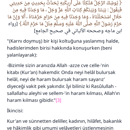
يُوشِكُ الرَّجُلُ مُتَّكِئًا عَلَى أَرِيكَتِهِ يُحَدَّثُ بِحَدِيثٍ مِنْ حَدِيثِي
فَيَقُولُ : بَيْنَنَا وَبَيْنَكُمْ كِتَابُ اللَّهِ عَزَّ وَجَلَّ ، مَا وَجَدْنَا فِيهِ مِنْ
حَلَالٍ اسْتَحْلَلْنَاهُ ، وَمَا وَجَدْنَا فِيهِ مِنْ حَرَامٍ حَرَّمْنَاهُ ، أَلا وَإِنَّ مَا
حَرَّمَ رَسُولُ اللَّهِ صَلَّى اللَّهُ عَلَيْهِ وَسَلَّمَ مِثْلُ مَا حَرَّمَ اللَّهُ.
[رواه
ابن ماجه وصححه الألباني في صحيح الجامع]
"(Karnı doymuş) bir kişi koltuğuna yaslanmış halde,
hadislerimden birisi hakkında konuşurken (beni
yalanlayarak):
-Bizimle sizin aranızda Allah -azze cve celle-'nin
kitabı (Kur’an) hakemdir. Onda neyi helâl bulursak
helâl, neyi de haram bulursak haram sayarız'
diyeceği vakit pek yakındır. İyi biliniz ki Rasûlullah -
sallallahu aleyhi ve sellem-'in haram kılması, Allah’ın
haram kılması gibidir."
[3]
İkincisi:
Kur'an ve sünnetten deliller, kadının, hilâfet, bakanlık
ve hâkimlik gibi umumi velâyetleri üstlenmesinin