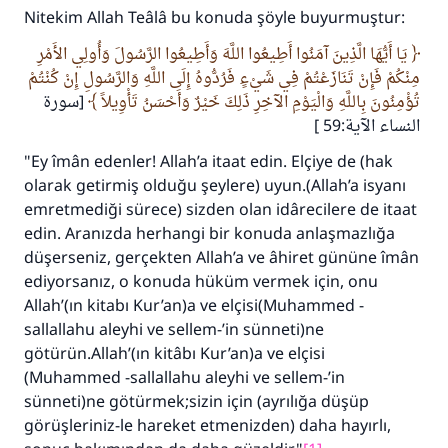
Nitekim Allah Teâlâ bu konuda şöyle buyurmuştur:
يَا أَيُّهَا الَّذِينَ آمَنُوا أَطِيعُوا اللَّهَ وَأَطِيعُوا الرَّسُولَ وَأُولِي الأَمْرِ
مِنْكُمْ فَإِنْ تَنَازَعْتُمْ فِي شَيْءٍ فَرُدُّوهُ إِلَى اللَّهِ وَالرَّسُولِ إِنْ كُنْتُمْ
تُؤْمِنُونَ بِاللَّهِ وَالْيَوْمِ الآخِرِ ذَلِكَ خَيْرٌ وَأَحْسَنُ تَأْوِيلاً
[سورة
النساء الآية:59 ]
"Ey îmân edenler! Allah’a itaat edin. Elçiye de (hak
olarak getirmiş olduğu şeylere) uyun.(Allah’a isyanı
emretmediği sürece) sizden olan idârecilere de itaat
edin. Aranızda herhangi bir konuda anlaşmazlığa
düşerseniz, gerçekten Allah’a ve âhiret gününe îmân
ediyorsanız, o konuda hüküm vermek için, onu
Allah’(ın kitabı Kur’an)a ve elçisi(Muhammed -
sallallahu aleyhi ve sellem-’in sünneti)ne
götürün.Allah’(ın kitâbı Kur’an)a ve elçisi
(Muhammed -sallallahu aleyhi ve sellem-’in
sünneti)ne götürmek;sizin için (ayrılığa düşüp
görüşleriniz-le hareket etmenizden) daha hayırlı,