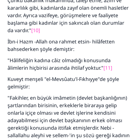
Çünkü bakanlık makamında, talep etme, azim ve
kararlılık gibi, kadınlarda zayıf olan önemli hasletler
vardır. Ayrıca vazifeye, görüşmelere ve faaliyete
başlama gibi kadınlar için sakıncalı olan durumlar
da vardır."
[10]
İbn-i Hazm -Allah ona rahmet etsin- hilâfetten
bahsederken şöyle demiştir:
"Hâlifeliğin kadına câiz olmadığı konusunda
âlimlerin hiçbirisi arasında ihtilaf yoktur."
[11]
Kuveyt menşeli "el-Mevsûatu'l-Fıkhıyye"de şöyle
gelmiştir:
"Fakihler, en büyük imâmetin (devlet başkanlığının)
şartlarından birisinin, erkeklerle biraraya gelip
onlarla içiçe olması ve devlet işlerine kendisini
adayabilmesi için devlet başkanının erkek olması
gerektiği konusunda ittifak etmişlerdir. Nebi -
sallallahu aleyhi ve sellem-'in şu sözü gereği kadının