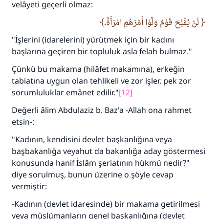
velâyeti geçerli olmaz:
لَنْ يُفْلِحَ قَوْمٌ وَلَّوْا أَمْرَهُمِ امْرَأَةً.
"İşlerini (idarelerini) yürütmek için bir kadını
başlarına geçiren bir topluluk asla felah bulmaz."
Çünkü bu makama (hilâfet makamına), erkeğin
tabiatına uygun olan tehlikeli ve zor işler, pek zor
sorumluluklar emânet edilir."
[12]
Değerli âlim Abdulaziz b. Baz'a -Allah ona rahmet
etsin-:
"Kadının, kendisini devlet başkanlığına veya
başbakanlığa veyahut da bakanlığa aday göstermesi
konusunda hanif İslâm şeriatının hükmü nedir?"
diye sorulmuş, bunun üzerine o şöyle cevap
vermiştir:
-Kadının (devlet idaresinde) bir makama getirilmesi
veya müslümanların genel başkanlığına (devlet