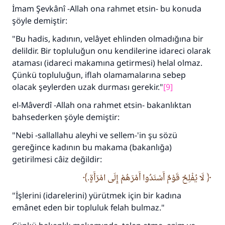
kişinin sevabı kadar ona sevap yazılır.
İmam Şevkânî -Allah ona rahmet etsin- bu konuda
şöyle demiştir:
(MUSLIM 1893)
"Bu hadis, kadının, velâyet ehlinden olmadığına bir
delildir. Bir topluluğun onu kendilerine idareci olarak
Şimdi katkı yapın!
ataması (idareci makamına getirmesi) helal olmaz.
Çünkü topluluğun, iflah olamamalarına sebep
olacak şeylerden uzak durması gerekir."
[9]
el-Mâverdî -Allah ona rahmet etsin- bakanlıktan
bahsederken şöyle demiştir:
"Nebi -sallallahu aleyhi ve sellem-'in şu sözü
gereğince kadının bu makama (bakanlığa)
getirilmesi câiz değildir:
لَا يُفْلِحُ قَوْمٌ أَسْنَدُوا أَمْرَهُمْ إِلَى امْرَأَةٍ.
"İşlerini (idarelerini) yürütmek için bir kadına
emânet eden bir topluluk felah bulmaz."