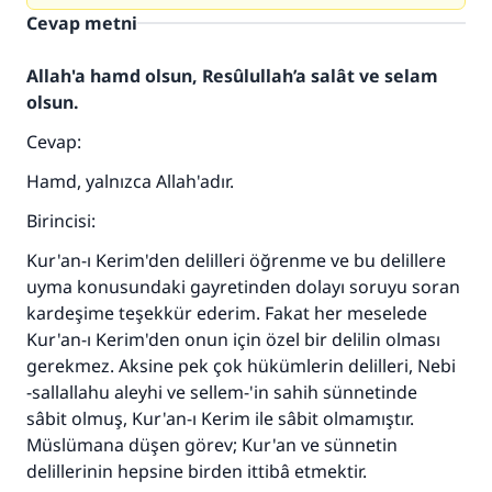
Cevap metni
Allah'a hamd olsun, Resûlullah’a salât ve selam
olsun.
Cevap:
Hamd, yalnızca Allah'adır.
Birincisi:
Kur'an-ı Kerim'den delilleri öğrenme ve bu delillere
uyma konusundaki gayretinden dolayı soruyu soran
kardeşime teşekkür ederim. Fakat her meselede
Kur'an-ı Kerim'den onun için özel bir delilin olması
gerekmez. Aksine pek çok hükümlerin delilleri, Nebi
-sallallahu aleyhi ve sellem-'in sahih sünnetinde
sâbit olmuş, Kur'an-ı Kerim ile sâbit olmamıştır.
Müslümana düşen görev; Kur'an ve sünnetin
delillerinin hepsine birden ittibâ etmektir.