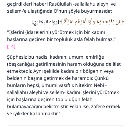
geçirdikleri haberi Rasûlullah -sallallahu aleyhi ve
sellem-'e ulaştığında O'nun şöyle buyurmasıdır:
لَنْ يُفْلِحَ قَوْمٌ وَلَّوْا أَمْرَهُمِ امْرَأَةً.
[رواه البخاري]
"İşlerini (idarelerini) yürütmek için bir kadını
başlarına geçiren bir topluluk asla felah bulmaz."
[14]
Şüphesiz bu hadis, kadının, umumi emirliğe
(başkanlığa) getirilmesinin haram olduğuna delâlet
etmektedir. Aynı şekilde kadını bir bölgenin veya
beldenin başına getirmek de haramdır. Çünkü
bunların hepsi, umumi vasıftır. Nitekim Nebi -
sallallahu aleyhi ve sellem- kadını işlerini yürütmek
için başlarına geçiren topluluğun felah
bulamayacağını belirtmiştir. Felah ise, zafere ermek
ve iyilikler kazanmaktır."