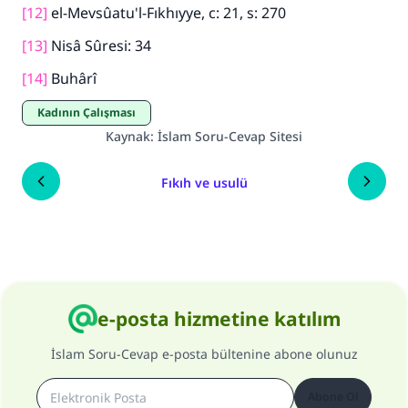
[12]
el-Mevsûatu'l-Fıkhıyye, c: 21, s: 270
[13]
Nisâ Sûresi: 34
[14]
Buhârî
Kadının Çalışması
Kaynak
:
İslam Soru-Cevap Sitesi
Fıkıh ve usulü
e-posta hizmetine katılım
İslam Soru-Cevap e-posta bültenine abone olunuz
Abone Ol