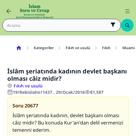
Kategoriler
Fıkıh ve usulü
Fıkıh
Muamel
İslâm şeriatında kadının devlet başkanı
olması câiz midir?
Fıkıh ve usulü
19/Rebiülahir/1437 , 29/Ocak/2016
81,587
Soru
20677
İslâm şeriatında kadının, devlet başkanı olması
câiz midir? Bu konuda Kur'an'dan delil vermenizi
temenni ederim.