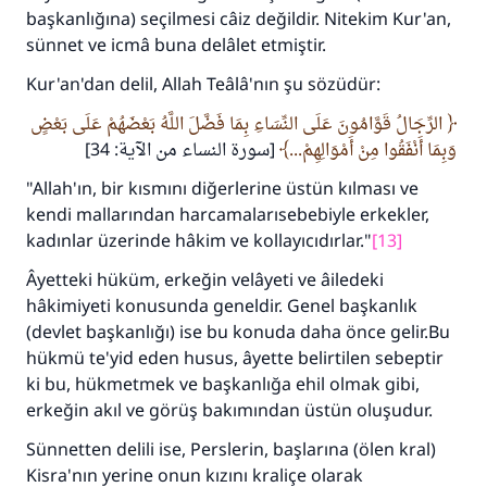
başkanlığına) seçilmesi câiz değildir. Nitekim Kur'an,
sünnet ve icmâ buna delâlet etmiştir.
Kur'an'dan delil, Allah Teâlâ'nın şu sözüdür:
الرِّجَالُ قَوَّامُونَ عَلَى النِّسَاءِ بِمَا فَضَّلَ اللَّهُ بَعْضَهُمْ عَلَى بَعْضٍ
وَبِمَا أَنْفَقُوا مِنْ أَمْوَالِهِمْ...
[سورة النساء من الآية: 34]
"Allah'ın, bir kısmını diğerlerine üstün kılması ve
kendi mallarından harcamalarısebebiyle erkekler,
kadınlar üzerinde hâkim ve kollayıcıdırlar."
[13]
Âyetteki hüküm, erkeğin velâyeti ve âiledeki
hâkimiyeti konusunda geneldir. Genel başkanlık
(devlet başkanlığı) ise bu konuda daha önce gelir.Bu
hükmü te'yid eden husus, âyette belirtilen sebeptir
ki bu, hükmetmek ve başkanlığa ehil olmak gibi,
erkeğin akıl ve görüş bakımından üstün oluşudur.
Sünnetten delili ise, Perslerin, başlarına (ölen kral)
Kisra'nın yerine onun kızını kraliçe olarak