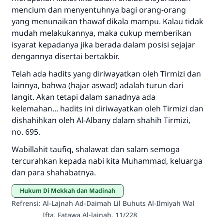
Jawaban no. 110845
mencium dan menyentuhnya bagi orang-orang
menyelamatkan pernikahan.
yang menunaikan thawaf dikala mampu. Kalau tidak
mudah melakukannya, maka cukup memberikan
Bantu kami dalam memberikan jawaban untuk umat
isyarat kepadanya jika berada dalam posisi sejajar
dengannya disertai bertakbir.
Rasulullah ﷺ bersabda
"Siapa yang menunjukkan suatu kebaikan,
Telah ada hadits yang diriwayatkan oleh Tirmizi dan
meka dia akan mendapatkan pahala yang
lainnya, bahwa (hajar aswad) adalah turun dari
sama dengan orang yang melakukannya"
langit. Akan tetapi dalam sanadnya ada
MUSLIM, 1893
kelemahan... hadits ini diriwayatkan oleh Tirmizi dan
dishahihkan oleh Al-Albany dalam shahih Tirmizi,
no. 695.
Saham
Wabillahit taufiq, shalawat dan salam semoga
tercurahkan kepada nabi kita Muhammad, keluarga
dan para shahabatnya.
Hukum Di Mekkah dan Madinah
Refrensi
:
Al-Lajnah Ad-Daimah Lil Buhuts Al-Ilmiyah Wal
Ifta, Fatawa Al-lajnah, 11/228