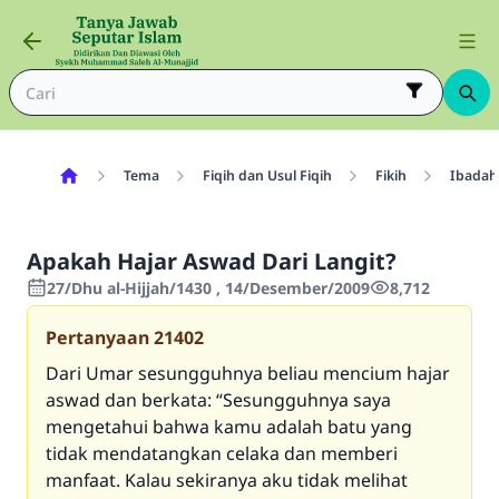
Tema
Fiqih dan Usul Fiqih
Fikih
Ibadah
Apakah Hajar Aswad Dari Langit?
27/Dhu al-Hijjah/1430 , 14/Desember/2009
8,712
Pertanyaan
21402
Dari Umar sesungguhnya beliau mencium hajar
aswad dan berkata: “Sesungguhnya saya
mengetahui bahwa kamu adalah batu yang
tidak mendatangkan celaka dan memberi
manfaat. Kalau sekiranya aku tidak melihat