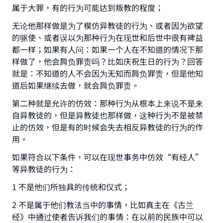
属于大罪，有的行为可能达到叛教的程度；
The Prophet (ﷺ) said:
无论他那样做是为了模仿异教徒的行为、或者因为欲望
"A person who leads others to doing what is
的驱使、或者误以为那种行为在现世和后世中很有裨益
good will earn the same reward as those who
都一样；如果有人问：如果一个人在不知道的情况下那
do it."
样做了，他会肩负罪责吗？比如庆祝生日的行为？回答
(MUSLIM, 1893)
就是：不知道的人不会因为无知而肩负罪责，但是他知
道后如果继续去做，就会肩负罪责。
第二种就是允许的仿效：那种行为从根本上来说不是来
Support IslamQA
自异教徒的，但是异教徒也那样做，这种行为不是被禁
止的仿效，但是有的时候会失去相反异教徒的行为的作
用。
如果符合以下条件，可以在现世事务中仿效“有经人”
等异教徒的行为：
1 不是他们所独具的传统和仪式；
2 不是属于他们教法当中的事情，比如真主在《古兰
经》中通过使者告诉我们的事情：在以前的民族中可以