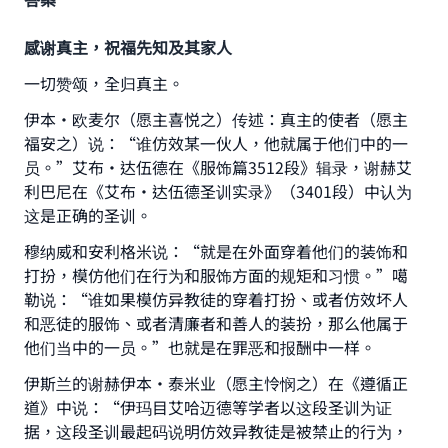
感谢真主，祝福先知及其家人
一切赞颂，全归真主。
伊本·欧麦尔（愿主喜悦之）传述：真主的使者（愿主
福安之）说：“谁仿效某一伙人，他就属于他们中的一
员。”艾布·达伍德在《服饰篇3512段》辑录，谢赫艾
利巴尼在《艾布·达伍德圣训实录》（3401段）中认为
这是正确的圣训。
穆纳威和安利格米说：“就是在外面穿着他们的装饰和
打扮，模仿他们在行为和服饰方面的规矩和习惯。”噶
勒说：“谁如果模仿异教徒的穿着打扮、或者仿效坏人
和恶徒的服饰、或者清廉者和善人的装扮，那么他属于
他们当中的一员。”也就是在罪恶和报酬中一样。
伊斯兰的谢赫伊本·泰米业（愿主怜悯之）在《遵循正
道》中说：“伊玛目艾哈迈德等学者以这段圣训为证
据，这段圣训最起码说明仿效异教徒是被禁止的行为，