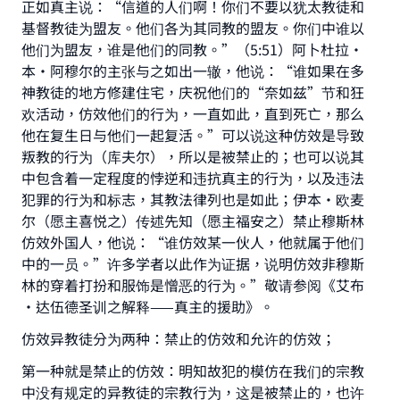
正如真主说：“信道的人们啊！你们不要以犹太教徒和
基督教徒为盟友。他们各为其同教的盟友。你们中谁以
他们为盟友，谁是他们的同教。”（5:51）阿卜杜拉·
本·阿穆尔的主张与之如出一辙，他说：“谁如果在多
神教徒的地方修建住宅，庆祝他们的“奈如兹”节和狂
欢活动，仿效他们的行为，一直如此，直到死亡，那么
他在复生日与他们一起复活。”可以说这种仿效是导致
叛教的行为（库夫尔），所以是被禁止的；也可以说其
中包含着一定程度的悖逆和违抗真主的行为，以及违法
犯罪的行为和标志，其教法律列也是如此；伊本·欧麦
尔（愿主喜悦之）传述先知（愿主福安之）禁止穆斯林
仿效外国人，他说：“谁仿效某一伙人，他就属于他们
中的一员。”许多学者以此作为证据，说明仿效非穆斯
林的穿着打扮和服饰是憎恶的行为。”敬请参阅《艾布
·达伍德圣训之解释——真主的援助》。
Make an impact on millions of lives
仿效异教徒分为两种：禁止的仿效和允许的仿效；
with your contribution today
第一种就是禁止的仿效：明知故犯的模仿在我们的宗教
中没有规定的异教徒的宗教行为，这是被禁止的，也许
Your support is crucial for our mission.