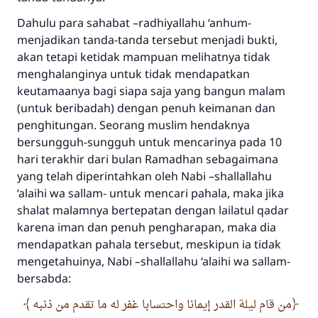
Dahulu para sahabat –radhiyallahu ‘anhum-
menjadikan tanda-tanda tersebut menjadi bukti,
akan tetapi ketidak mampuan melihatnya tidak
menghalanginya untuk tidak mendapatkan
keutamaanya bagi siapa saja yang bangun malam
(untuk beribadah) dengan penuh keimanan dan
penghitungan. Seorang muslim hendaknya
bersungguh-sungguh untuk mencarinya pada 10
hari terakhir dari bulan Ramadhan sebagaimana
yang telah diperintahkan oleh Nabi –shallallahu
‘alaihi wa sallam- untuk mencari pahala, maka jika
shalat malamnya bertepatan dengan lailatul qadar
karena iman dan penuh pengharapan, maka dia
mendapatkan pahala tersebut, meskipun ia tidak
mengetahuinya, Nabi –shallallahu ‘alaihi wa sallam-
bersabda:
من قام ليلة القدر إيمانا واحتسابا غفر له ما تقدم من ذنبه