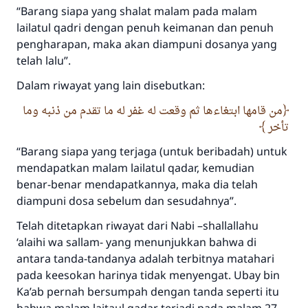
Jawaban no. 110845
“Barang siapa yang shalat malam pada malam
lailatul qadri dengan penuh keimanan dan penuh
menyelamatkan pernikahan.
pengharapan, maka akan diampuni dosanya yang
telah lalu”.
Bantu kami dalam memberikan jawaban untuk umat
Dalam riwayat yang lain disebutkan:
Rasulullah ﷺ bersabda
"Siapa yang menunjukkan suatu kebaikan,
من قامها ابتغاءها ثم وقعت له غفر له ما تقدم من ذنبه وما
meka dia akan mendapatkan pahala yang
تأخر
sama dengan orang yang melakukannya"
“Barang siapa yang terjaga (untuk beribadah) untuk
MUSLIM, 1893
mendapatkan malam lailatul qadar, kemudian
benar-benar mendapatkannya, maka dia telah
diampuni dosa sebelum dan sesudahnya”.
Saham
Telah ditetapkan riwayat dari Nabi –shallallahu
‘alaihi wa sallam- yang menunjukkan bahwa di
antara tanda-tandanya adalah terbitnya matahari
pada keesokan harinya tidak menyengat. Ubay bin
Ka’ab pernah bersumpah dengan tanda seperti itu