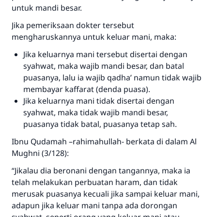
untuk mandi besar.
Jika pemeriksaan dokter tersebut
mengharuskannya untuk keluar mani, maka:
Jika keluarnya mani tersebut disertai dengan
syahwat, maka wajib mandi besar, dan batal
Jawaban no. 110845
puasanya, lalu ia wajib qadha’ namun tidak wajib
membayar kaffarat (denda puasa).
menyelamatkan pernikahan.
Jika keluarnya mani tidak disertai dengan
syahwat, maka tidak wajib mandi besar,
Bantu kami dalam memberikan jawaban untuk umat
puasanya tidak batal, puasanya tetap sah.
Rasulullah ﷺ bersabda
Ibnu Qudamah –rahimahullah- berkata di dalam Al
"Siapa yang menunjukkan suatu kebaikan,
Mughni (3/128):
meka dia akan mendapatkan pahala yang
sama dengan orang yang melakukannya"
“Jikalau dia beronani dengan tangannya, maka ia
telah melakukan perbuatan haram, dan tidak
MUSLIM, 1893
merusak puasanya kecuali jika sampai keluar mani,
adapun jika keluar mani tanpa ada dorongan