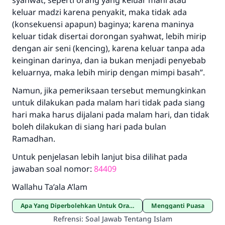
syahwat, seperti orang yang keluar mani atau
Saham
keluar madzi karena penyakit, maka tidak ada
(konsekuensi apapun) baginya; karena maninya
keluar tidak disertai dorongan syahwat, lebih mirip
dengan air seni (kencing), karena keluar tanpa ada
keinginan darinya, dan ia bukan menjadi penyebab
keluarnya, maka lebih mirip dengan mimpi basah”.
Namun, jika pemeriksaan tersebut memungkinkan
untuk dilakukan pada malam hari tidak pada siang
hari maka harus dijalani pada malam hari, dan tidak
boleh dilakukan di siang hari pada bulan
Ramadhan.
Untuk penjelasan lebih lanjut bisa dilihat pada
jawaban soal nomor:
84409
Wallahu Ta’ala A’lam
Apa Yang Diperbolehkan Untuk Orang yang Berpuasa
Mengganti Puasa
Refrensi
:
Soal Jawab Tentang Islam