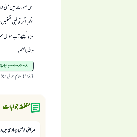
اس صورت میں منی خارج 
لیکن اگر تو طبی تشخیص
مزید کیلیے آپ سوال نم
واللہ اعلم.
روزہ دار کے لیے مباح 
ماخذ
:
الاسلام سوال و جو
متعلقہ جوابات
مريض کونسی بیماری میں ر