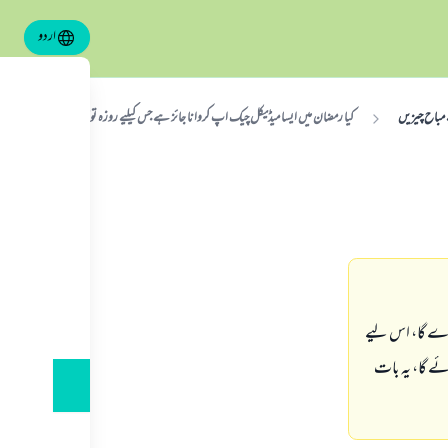
اردو
 مباح چیزیں
کیا رمضان میں ایسا میڈیکل چیک اپ کروانا جائز ہے جس کیلیے روزہ توڑنا پڑے؟
ڑے گا، اس لیے
ئے گا، یہ بات