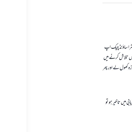
الٹرا ساؤنڈ چیک اپ
مرض تلاش کرنے میں
وزہ کھول لے اور پھر
ی میں تاخیر ہو تو