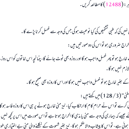
بر: (
12488
) کا مطالعہ کریں۔
نہیں کی کہ طبی تشخیص کی کیا نوعیت ہو گی جس کی وجہ سے غسل کرنا پڑے گا۔
ا اخراج ضروری ہو تو اس کی دو صورتیں ہیں:
جواب نمبر 110845 نے نکاح ٹوٹنے سے بچایا۔
خارج ہو تو پھر غسل واجب ہو گا اور روزہ بھی ٹوٹ جائے گا، چنانچہ اس خاتون کو اس روزے 
امت مسلمہ کے واسطے جوابات پیش کرنے کے لیے ہماری مدد کریں
لازم نہیں ہو گا۔
رسول اللہ صلی اللہ علیہ و سلم کا فرمان ہے:
نیکی کی رہنمائی کرنے والے کو بھی نیکی کرنے والے کے برابر اجر ملتا ہے۔
یں کہتے ہیں:
(مسلم : 1893)
کرے تو اس نے حرام کام کا ارتکاب کیا، نیز منی خارج ہونے پر ہی اس کا روزہ فاسد ہو گا،
جیسے کہ بیماری کی وجہ سے منی یا مذی کا اخراج ہوتا ہے تو اس صورت میں اس پر کچھ نہیں ہ
ابھی تعاون کریں
ی ہے، تو اس کا پیشاب والا حکم ہو گا، نیز بغیر شہوت کے نکلنے والی منی بے اختیاری طو