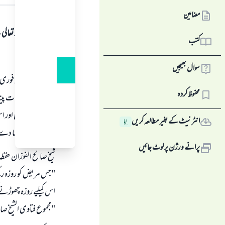
جواب کا متن
مضامین
ہمہ قسم کی حمد اللہ تع
کتب
اول:
سوال بھیجیں
اگر کسی خاتون کو فوری 
محفوظ کردہ
سے پہلے مشروبات پینا 
تاخیر ہو گی یا کوئی او
انٹرنیٹ کے بغیر مطالعہ کریں
نِیا
اس کی بعد میں قضا 
پرانے ورژن پر لوٹ جائیں
شیخ صالح الفوزان حفظہ 
"جس مریض کو روزہ رکھنے
اس کیلیے روزہ چھوڑن
"مجموع فتاوى الشيخ صالح 