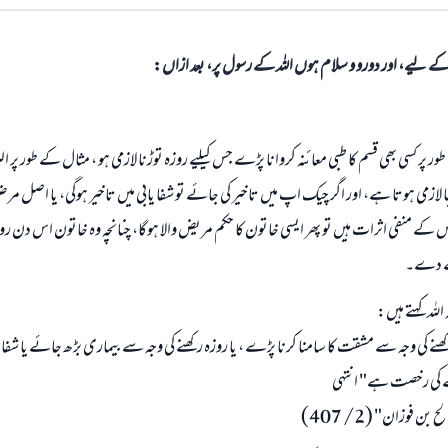
الی کے لیے، اور دورو و سلام ہوں اللہ کے رسول پر، بعد ازاں:
طور پر کسی بھی قسم کا طبی معائنہ کروانا پڑے جس کیلیے روزہ توڑنا لازمی ہو ، مثال کے طور پر 
لازمی ہوتا ہے، اور اگر چیک اپ میں تاخیر کی جائے تو شفا یابی میں تاخیر ہوگی، یا اصل 
ر اس کے منفی اثرات ہیں تو پھر ایسی خاتون کا حکم مریض والا ہوگا، چنانچہ وہ خاتون اس دن ر
دے دے۔
اللہ کہتے ہیں:
 کی وجہ سے مشقت کا سامنا کرنا پڑے ، یا روزہ رکھنے کی وجہ سے بیماری بڑھ جائے یا شفا یاب
ے کی رخصت ہے" انتہی
بن فوزان" (2/ 407)