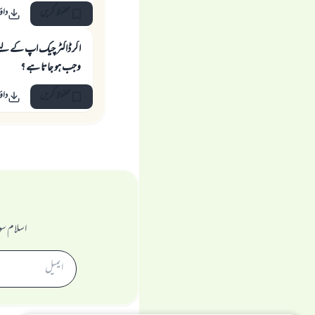
محفوظ کریں
داؤ
اگر ڈاكٹر چيك اپ كے ليے 
وجب ہو جاتا ہے ؟
محفوظ کریں
داؤ
اسلام سو