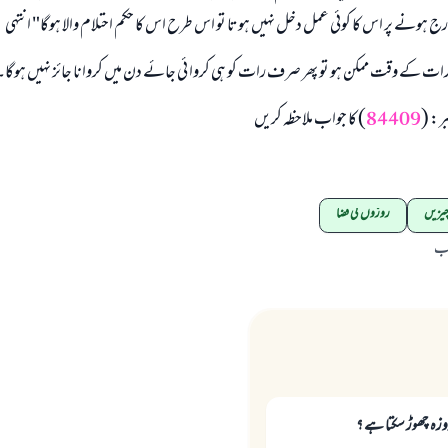
ہونے پر اس کا کوئی عمل دخل نہیں ہوتا تو اس طرح اس کا حکم احتلام والا ہوگا" انتہی
 رات کے وقت ممکن ہو تو پھر صرف رات کو ہی کروا ئی جائے دن میں کروانا جائز نہیں ہوگا۔
بر: (
84409
) کا جواب ملاحظہ کریں
چیزیں
روزوں کی قضا
اب
وزہ چھوڑ سکتا ہے ؟