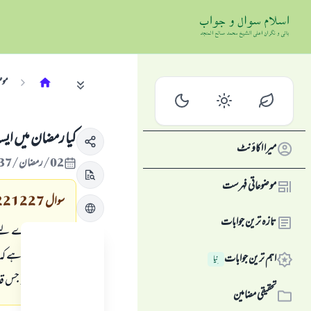
موض
کیا رمضان میں ایس
میرا اکاؤنٹ
02/رمضان/1437 , 07/جون/2016
موضوعاتی فہرست
سوال
221227
تازہ ترین جوابات
سوال: میرے لیے ک
میرا سوال یہ ہے ک
اہم ترین جوابات
نِیا
واضح رہے کہ جس قدر 
تحقیقی مضامین