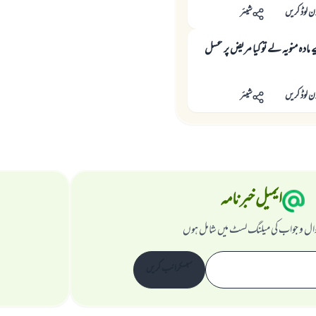
ن لوڈ کریں
شیئر
مادہ منويہ لے تو كيا مريض پر غسل
ن لوڈ کریں
شیئر
ایمیل خبرنامہ
ال و جواب کی میلنگ لسٹ میں شامل ہوں
سبسکرائب کریں