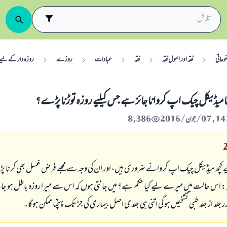
وعاتی
فقہ اور اصول فقہ
فقہ
عبادات
روزے
روزہ دار کے لیے
ا میڈیکل چیک اپ کروانا جائز ہے جس کیلیے روزہ توڑنا پڑے؟
8,386
چھ میڈیکل چیک اپ کروانے ضروری ہیں، اور ان کی وجہ سے مجھے فرض غسل بھی کرنا پ
ہ: اس حالت میں میرے لیے کیا حکم ہے؟ میں جانتی ہوں کہ اس سے میرا روزہ باطل ہو جا
جلد از جلد طبی تشخیص ہو گی اتنی ہی جلدی اصل بیماری کی جڑ تک پہنچنا ممکن ہوگا۔