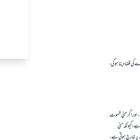
کی قضا دینا ہو گی،
 اور اگر منی شہوت
ے؛ کیونکہ منی
ر پر خارج ہوتی ہے،