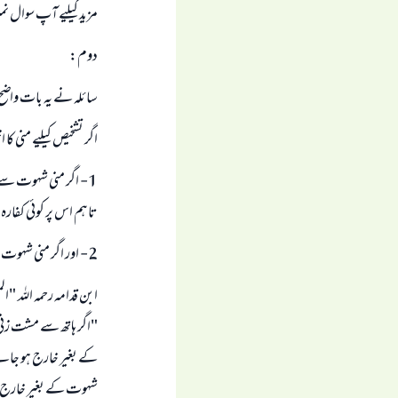
مزید کیلیے آپ سوال نم
دوم:
سائلہ نے یہ بات واضح 
اگر تشخیص کیلیے منی ک
1- اگر منی شہوت سے 
تاہم اس پر کوئی کفارہ 
2- اور اگر منی شہوت کے بغیر خارج ہو تو غسل واجب نہیں ہو گا اور اس کا روزہ بھی صحیح ہو گا۔
ابن قدامہ رحمہ اللہ "المغنی" (3/ 128) م
"اگر ہاتھ سے مشت زنی 
کے بغیر خارج ہو جائے 
شہوت کے بغیر خارج ہوئ