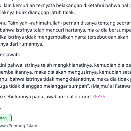
ki lain kemudian ternyata belakangan diketahui bahwa hal i
laknya tidak dianggap jatuh talak.
Ibnu Taimiyah –rahimahullah- pernah ditanya tentang seor
bahwa istrinya telah mencuri hartanya, maka dia bersump
ika istrinya tidak mengembalikan harta tersebut dan akan
nya dari rumahnya.
menjawab:
kini bahwa istrinya telah mengkhianatinya, kemudian dia b
gembalikannya, maka dia akan mengusirnya, kemudian sete
ahui bahwa istrinya tidak mengkhianatinya, maka dia tidak 
uga tidak dianggap melanggar sumpah”. (Majmu’ al Fatawa:
kan sebelumnya pada jawaban soal nomor:
36835
.
.
halaq
awab Tentang Islam