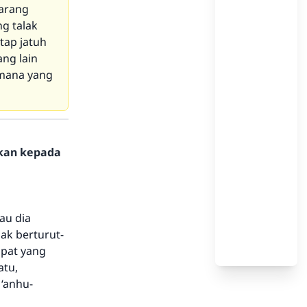
karang
g talak
tap jatuh
ang lain
 mana yang
hkan kepada
lau dia
lak berturut-
apat yang
atu,
 ‘anhu-