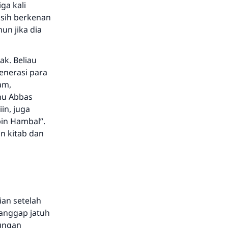
ga kali
asih berkenan
un jika dia
ak. Beliau
generasi para
am,
bnu Abbas
in, juga
in Hambal”.
n kitab dan
ian setelah
ianggap jatuh
bungan