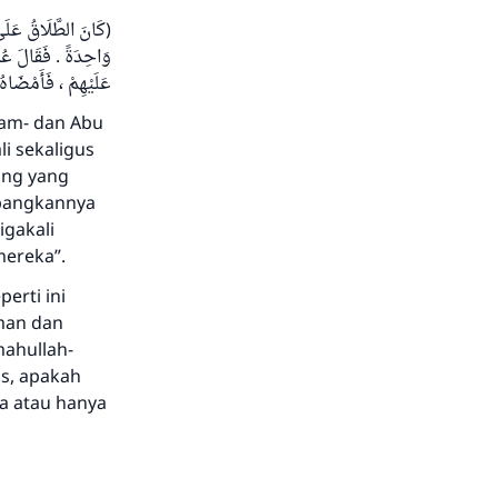
كَانَ الطَّلَاقُ عَلَى ع
وَاحِدَةً . فَقَالَ عُمَ
عَلَيْهِمْ ، فَأَمْضَاهُ(
llam- dan Abu
i sekaligus
ang yang
bangkannya
igakali
mereka”.
erti ini
man dan
mahullah-
us, apakah
ga atau hanya