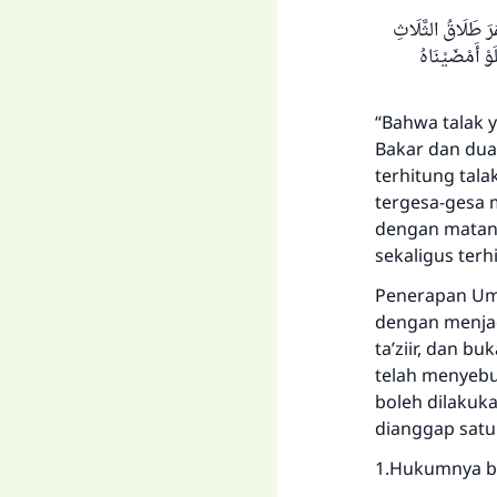
(َ طَلَاقُ الثَّلَاثِ
وْ أَمْضَيْنَاهُ
“Bahwa talak y
Bakar dan dua 
terhitung tala
tergesa-gesa
dengan matang 
sekaligus ter
Penerapan Umar
dengan menjad
ta’ziir, dan b
telah menyebu
boleh dilakuk
dianggap satu
1.Hukumnya bol