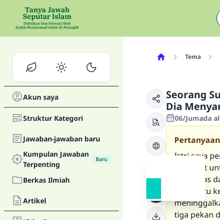
Tema
Seorang Su
Akun saya
Dia Menya
Struktur Kategori
06/Jumada al
Jawaban-jawaban baru
Pertanyaan
Kumpulan Jawaban
Istri saya 
Baru
Terpenting
dia takut u
saya. Atas 
Berkas Ilmiah
pada satu ke
Artikel
meninggalka
tiga pekan 