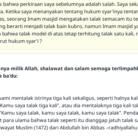
as bahwa perkiraan saya sebelumnya adalah salah. Saya se
a. Ketika saya menanyakan tentang hukum syar’inya tentan
atas, seorang Imam masjid mengatakan talak semacam itu te
ang berarti menjadi talak bain kubro, namun Imam masjid y
bahwa talak model di atas tetap terhitung talak satu kali,
ut hukum syar’i ?
hanya milik Allah, shalawat dan salam semoga terlimpa
a ba'du:
uami mentalak istrinya tiga kali sekaligus, seperti halnya ka
amu saya talak tiga kali”, atau dia mentalaknya tiga kali ta
: “Kamu saya talak, kamu saya talak, kamu saya talak”. Pend
para ulama bahwa talak seperti itu dianggap jatuh talak s
wayat Muslim (1472) dari Abdullah bin Abbas –radhiyallahu