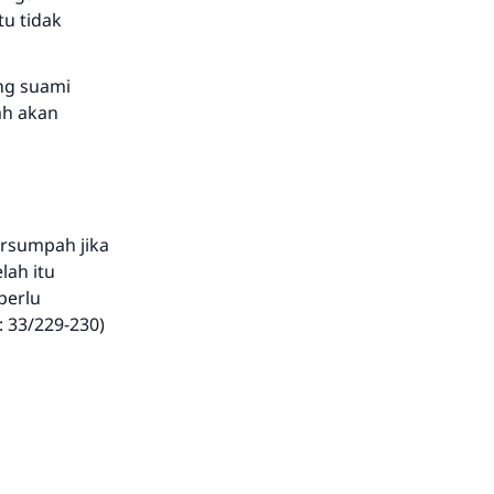
tu tidak
ang suami
ah akan
ersumpah jika
lah itu
perlu
 33/229-230)