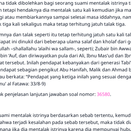
a tidak dibolehkan bagi seorang suami mentalak istrinya ti
mendapatkan pahala yang sama dengan orang yang
n tetapi hendaknya dia mentalak satu kali kemudian jika m
melakukannya"
gi atau membiarkannya sampai selesai masa iddahnya, nam
MUSLIM, 1893
 tiga kali sekaligus maka tetap terhitung jatuh talak tiga.
ya dan talak seperti itu tetap terhitung jatuh satu kali tal
apat ini dinukil dari beberapa ulama salaf dan kholaf dari 
Saham
llah –shallallahu ‘alaihi wa sallam-, seperti; Zubair bin Aww
n ‘Auf, dan diriwayatkan pula dari Ali, Ibnu Mas’ud dan I
 tersebut. Inilah pendapat kebanyakan dari generasi Tabi’i
dapat sebagian pengikut Abu Hanifah, Malik dan Ahmad b
u berkata: “Pendapat yang ketiga inilah yang sesuai denga
u’ al Fatawa: 33/8-9)
uk penjelasan lanjutan jawaban soal nomor:
36580
.
suami mentalak istrinya berdasarkan sebab tertentu, kemud
bahwa terjadi kesalahan pada sebab tersebut, maka tidak d
imana jika dia mentalak istrinya karena dia mempunyai hu