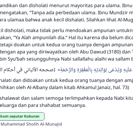
mandikan dan disholati menurut mayoritas para ulama. Ib
mengatakan, “Tanpa ada perbedaan ulama. Ibnu Mundzir m
Jawaban no. 110845 menyelamatkan
ra ulamaa bahwa anak kecil dishalati. Silahkan lihat Al-Mug
pernikahan.
cil disholati, maka tidak perlu mendoakan ampunan untuk
an, “Ya Alah ampunilah dia.” Hal itu karena dia belum dic
Bantu kami dalam memberikan jawaban untuk umat
 tetapi doakan untuk kedua orang tuanya dengan ampunan
 dengan apa yang diriwayatkan oleh Abu Dawud (3180) dan T
Rasulullah ﷺ bersabda
in Syu’bah sesungguhnya Nabi sallallahu alaihi wa sallam 
"Siapa yang menunjukkan suatu kebaikan, meka dia akan
mendapatkan pahala yang sama dengan orang yang
يْهِ وَيُدْعَى لِوَالِدَيْهِ بِالْمَغْفِرَةِ وَالرَّحْمَةِ
صححه الألباني في أحكام الجنا)
melakukannya"
ishalati dan didoakan untuk kedua orang tuanya dengan a
MUSLIM, 1893
hihkan oleh Al-Albany dalam kitab Ahkamul Janaiz, hal. 73)
 shalawat dan salam semoga terlimpahkan kepada Nabi kit
luarga dan para shahabat semuanya.
Saham
ukum seputar Kuburan
h Muhammad Sholih Al-Munajid