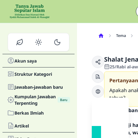
Tema
Shalat Jen
Akun saya
25/Rabi al-a
Struktur Kategori
Pertanyaan
Jawaban-jawaban baru
Apakah anak
Kumpulan Jawaban
tahun?
Baru
Terpenting
Teks Jawaban
Berkas Ilmiah
Segala puji 
Artikel
Rasulullah, w