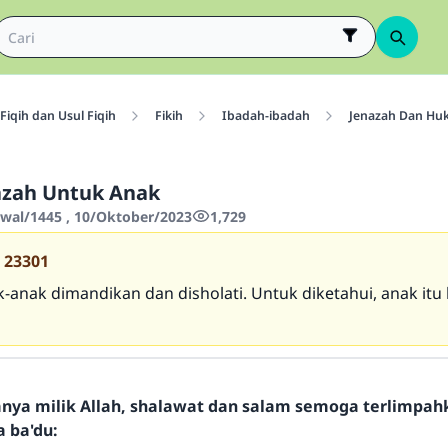
Fiqih dan Usul Fiqih
Fikih
Ibadah-ibadah
Jenazah Dan Hu
azah Untuk Anak
wwal/1445 , 10/Oktober/2023
1,729
23301
-anak dimandikan dan disholati. Untuk diketahui, anak itu
hanya milik Allah, shalawat dan salam semoga terlimpa
a ba'du: