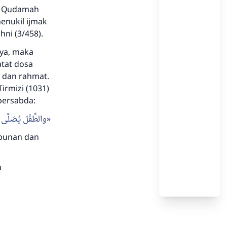
nu Qudamah
enukil ijmak
hni (3/458).
nya, maka
atat dosa
 dan rahmat.
irmizi (1031)
bersabda:
والطِّفْل يُصَلَّى عَلَ
mpunan dan
a