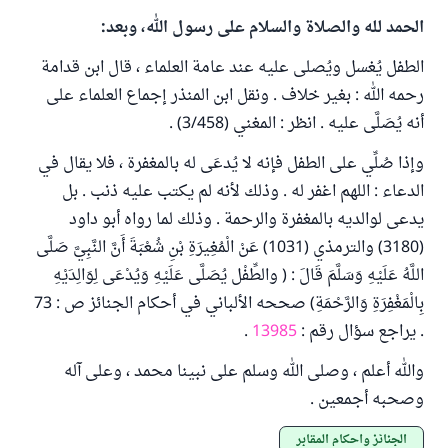
الحمد لله والصلاة والسلام على رسول الله، وبعد:
الطفل يُغسل ويُصلى عليه عند عامة العلماء ، قال ابن قدامة
رحمه الله : بغير خلاف . ونقل ابن المنذر إجماع العلماء على
أنه يُصَلَّى عليه . انظر : المغني (3/458) .
وإذا صُلِّي على الطفل فإنه لا يُدعَى له بالمغفرة ، فلا يقال في
الدعاء : اللهم اغفر له . وذلك لأنه لم يكتب عليه ذنب . بل
يدعى لوالديه بالمغفرة والرحمة . وذلك لما رواه أبو داود
(3180) والترمذي (1031) عَنْ الْمُغِيرَةِ بْنِ شُعْبَةَ أَنَّ النَّبِيَّ صَلَّى
اللَّهُ عَلَيْهِ وَسَلَّمَ قَالَ : ( والطِّفْل يُصَلَّى عَلَيْهِ وَيُدْعَى لِوَالِدَيْهِ
بِالْمَغْفِرَةِ وَالرَّحْمَةِ) صححه الألباني في أحكام الجنائز ص : 73
. يراجع سؤال رقم :
13985
.
والله أعلم ، وصلى الله وسلم على نبينا محمد ، وعلى آله
وصحبه أجمعين .
الجنائز وأحكام المقابر