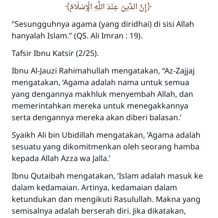
إِنَّ الدِّينَ عِنْدَ اللَّهِ الْإِسْلَامُ
“
Sesungguhnya agama (yang diridhai) di
sisi Allah
hanyalah Islam.”
(QS. Ali Imran : 19).
Tafsir Ibnu Katsir (2/25).
Ibnu Al-Jauzi
R
ahimahullah
mengatakan, “Az-Zajjaj
mengatakan, ‘Agama adalah nama untuk semua
yang dengannya makhluk menyembah Allah, dan
memerintahkan mereka untuk menegakkannya
serta dengannya mereka akan diberi balasan.’
Syaikh Ali bin Ubidillah mengatakan, ‘Agama adalah
sesuatu yang dikomitmenkan oleh seorang hamba
kepada Allah
A
zza wa
J
alla
.’
Ibnu Qutaibah mengatakan, ‘Islam adalah masuk ke
dalam kedamaian. Artinya, kedamaian dalam
ketundukan dan mengikuti Rasulullah. Makna yang
semisalnya adalah berserah diri. Jika dikatakan,