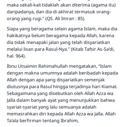
maka sekali-kali tidaklah akan diterima (agama itu)
daripadanya, dan dia di akhirat termasuk orang-
orang yang rugi.”
(QS. Ali Imran : 85).
Siapa yang beragama selain agama Islam, maka dia
hakikatnya belum beragama kepada Allah, karena
dia tidak menapaki jalan yang telah disyariatkan
melalui lisan para Rasul-Nya.” (Kitab Tafsir As-Sa’di,
hal. 964).
Ibnu Utsaimin
R
ahimahullah
mengatakan, “Islam
dengan makna umumnya adalah beribadah kepada
Allah dengan apa yang disyariatkan semenjak
diutusnya para Rasul hingga terjadinya hari Kiamat.
Sebagaimana yang disebutkan oleh Allah
A
zza wa
J
alla
dalam banyak ayat yang menunjukkan bahwa
syariat-syariat yang lalu semuanya adalah
memasrahkan diri kepada Allah
A
zza wa
J
alla
. Allah
T
a’ala
berfirman tentang Ibrahim,