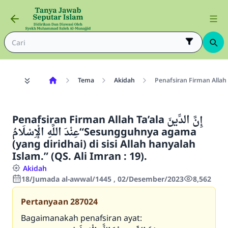
Tema
Akidah
Penafsiran Firman Allah Ta’ala إِنَّ الدِّينَ
عِنْدَ اللَّهِ الْإِسْلَامُ“Sesungguhnya agama
(yang diridhai) di sisi Allah hanyalah
Islam.” (QS. Ali Imran : 19).
Akidah
18/Jumada al-awwal/1445 , 02/Desember/2023
8,562
Pertanyaan
287024
Bagaimanakah penafsiran ayat: