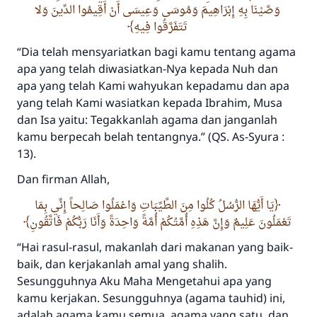
وَصَّيْنَا بِهِ إِبْرَاهِيمَ وَمُوسَى وَعِيسَى أَنْ أَقِيمُوا الدِّينَ وَلا
تَتَفَرَّقُوا فِيهِ
“Dia telah mensyariatkan bagi kamu tentang agama
apa yang telah diwasiatkan-Nya kepada Nuh dan
apa yang telah Kami wahyukan kepadamu dan apa
yang telah Kami wasiatkan kepada Ibrahim, Musa
dan Isa yaitu: Tegakkanlah agama dan janganlah
kamu berpecah belah tentangnya.”
(QS. As-Syura :
13).
Dan firman Allah,
يَا أَيُّهَا الرُّسُلُ كُلُوا مِنَ الطَّيِّبَاتِ وَاعْمَلُوا صَالِحاً إِنِّي بِمَا
تَعْمَلُونَ عَلِيمٌ وَإِنَّ هَذِهِ أُمَّتُكُمْ أُمَّةً وَاحِدَةً وَأَنَا رَبُّكُمْ فَاتَّقُونِ
“Hai rasul-rasul, makanlah dari makanan yang baik-
baik, dan kerjakanlah amal yang shalih.
Sesungguhnya Aku Maha Mengetahui apa yang
kamu kerjakan. Sesungguhnya (agama tauhid) ini,
adalah agama kamu semua, agama yang satu, dan