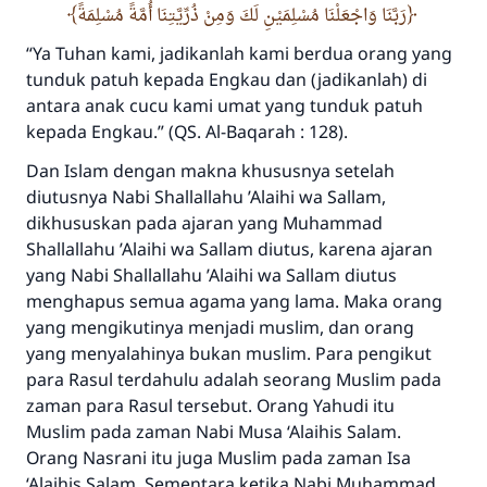
رَبَّنَا وَاجْعَلْنَا مُسْلِمَيْنِ لَكَ وَمِنْ ذُرِّيَّتِنَا أُمَّةً مُسْلِمَةً
“
Ya Tuhan kami, jadikanlah kami berdua orang yang
tunduk patuh kepada Engkau dan (jadikanlah) di
antara anak cucu kami umat yang tunduk patuh
kepada Engkau.”
(QS. Al-Baqarah : 128).
Dan Islam dengan makna khususnya setelah
diutusnya Nabi
Sha
llallahu
’
A
laihi wa
S
allam
,
dikhususkan pada ajaran yang Muhammad
Sha
llallahu
’
A
laihi wa
S
allam
diutus, karena ajaran
yang Nabi
Sha
llallahu
’
A
laihi wa
S
allam
diutus
menghapus semua agama yang lama. Maka orang
yang mengikutinya menjadi muslim, dan orang
yang menyalahinya bukan muslim. Para pengikut
para Rasul terdahulu adalah seorang Muslim pada
zaman para Rasul tersebut. Orang Yahudi itu
Muslim pada zaman Nabi Musa
‘
A
laihi
s S
alam
.
Orang Nasrani itu juga Muslim pada zaman Isa
‘
A
laihis
S
alam
. Sementara ketika Nabi Muhammad