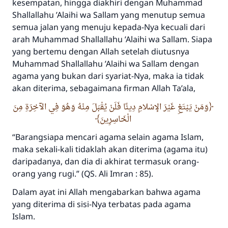
kesempatan, hingga diakhiri dengan Muhammad
Sh
allallahu
’
A
laihi wa
S
allam
yang menutup semua
semua jalan yang menuju kepada-Nya kecuali dari
arah Muhammad
Sha
llallahu
’
A
laihi wa
S
allam
. Siapa
yang bertemu dengan Allah setelah diutusnya
Muhammad
Sha
llallahu
’
A
laihi wa
S
allam
dengan
agama yang bukan dari syariat-Nya, maka ia tidak
akan diterima, sebagaimana firman Allah
T
a’ala
,
وَمَنْ يَبْتَغِ غَيْرَ الإسْلامِ دِينًا فَلَنْ يُقْبَلَ مِنْهُ وَهُوَ فِي الآخِرَةِ مِنَ
الْخَاسِرِينَ
“
Barangsiapa mencari agama selain agama Islam,
maka sekali-kali tidaklah akan diterima (agama itu)
daripadanya, dan dia di akhirat termasuk orang-
orang yang rugi.”
(QS. Ali Imran : 85).
Dalam ayat ini Allah mengabarkan bahwa agama
yang diterima di sisi-Nya terbatas pada agama
Islam.