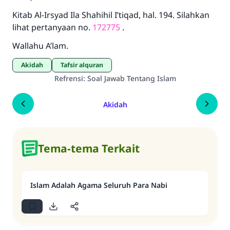
Kitab Al-Irsyad Ila Shahihil I’tiqad, hal. 194. Silahkan
lihat pertanyaan no.
172775
.
Wallahu A’lam.
Akidah
Tafsir alquran
Refrensi
:
Soal Jawab Tentang Islam
Akidah
Tema-tema Terkait
Islam Adalah Agama Seluruh Para Nabi