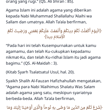
orang yang rugi.”
(QS. Ali Imran : 85).
menyelamatkan pernikahan.
Agama Islam ini adalah agama yang diberikan
Bantu kami dalam memberikan jawaban untuk umat
kepada Nabi Muhammad
Sha
llallahu
’
A
laihi wa
S
allam
dan umatnya. Allah
Ta’ala
berfirman,
Rasulullah ﷺ bersabda
"Siapa yang menunjukkan suatu kebaikan,
الْيَوْمَ أَكْمَلْتُ لَكُمْ دِينَكُمْ وَأَتْمَمْتُ عَلَيْكُمْ نِعْمَتِي وَرَضِيتُ لَكُمُ
meka dia akan mendapatkan pahala yang
الْأِسْلامَ دِينا
sama dengan orang yang melakukannya"
“
Pada hari ini telah Kusempurnakan untuk kamu
MUSLIM, 1893
agamamu, dan telah Ku-cukupkan kepadamu
nikmat-Ku, dan telah Ku-ridhai Islam itu jadi agama
bagimu.”
(QS. Al-Maidah : 3).
Saham
(Kitab Syarh Tsalatsatul Usul, hal. 20).
Syaikh Shalih Al-Fauzan
Hafizhahullah
mengatakan,
“Agama para Nabi
‘Alaihimus Shalatu Was Salam
adalah agama yang satu, meskipun syariatnya
berbeda-beda. Allah
Ta’ala
berfirman,
شَرَعَ لَكُمْ مِنَ الدِّينِ مَا وَصَّى بِهِ نُوحاً وَالَّذِي أَوْحَيْنَا إِلَيْكَ وَمَا