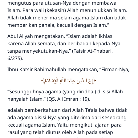
mengutus para utusan-Nya dengan membawa
Islam. Para wali (kekasih) Allah menunjukkan Islam.
Allah tidak menerima selain agama Islam dan tidak
memberikan pahala, kecuali dengan Islam.”
Abul Aliyah mengatakan, “Islam adalah ikhlas
karena Allah semata, dan beribadah kepada-Nya
tanpa menyekutukan-Nya.” (Tafsir At-Thabari,
6/275).
Ibnu Katsir
R
ahimahullah
mengatakan, ”Firman-Nya,
إِنَّ الدِّينَ عِنْدَ اللَّهِ الْإِسْلَامُ
“
Sesungguhnya agama (yang diridhai) di
sisi Allah
hanyalah Islam.”
(QS. Ali Imran : 19).
adalah pemberitahuan dari Allah
T
a’ala
bahwa tidak
ada agama disisi-Nya yang diterima dari seseorang
kecuali agama Islam. Yaitu mengikuti ajaran para
rasul yang telah diutus oleh Allah pada setiap