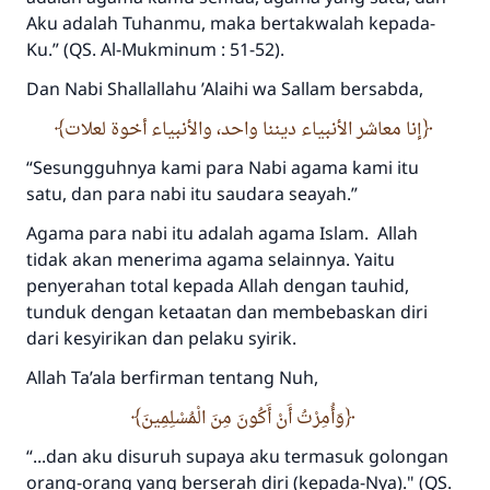
Aku adalah Tuhanmu, maka bertakwalah kepada-
Ku.”
(QS. Al-Mukminum : 51-52).
Dan Nabi
Sha
llallahu
’
A
laihi wa
S
allam
bersabda,
إنا معاشر الأنبياء ديننا واحد، والأنبياء أخوة لعلات
“Sesungguhnya kami para Nabi agama kami itu
satu, dan para nabi itu saudara seayah.”
Agama para nabi itu adalah agama Islam. Allah
tidak akan menerima agama selainnya. Yaitu
penyerahan total kepada Allah dengan tauhid,
tunduk dengan ketaatan dan membebaskan diri
dari kesyirikan dan pelaku syirik.
Allah
Ta’ala
berfirman tentang Nuh,
وَأُمِرْتُ أَنْ أَكُونَ مِنَ الْمُسْلِمِينَ
“...
dan aku disuruh supaya aku termasuk golongan
orang-orang yang berserah diri (kepada-Nya)."
(QS.