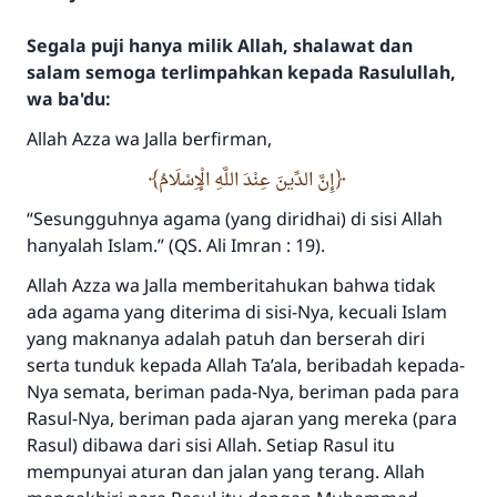
Segala puji hanya milik Allah, shalawat dan
salam semoga terlimpahkan kepada Rasulullah,
wa ba'du:
Allah
Azza wa
J
alla
berfirman,
إِنَّ الدِّينَ عِنْدَ اللَّهِ الْإِسْلَامُ
“
Sesungguhnya agama (yang diridhai) di
sisi Allah
hanyalah Islam.”
(QS. Ali Imran : 19).
Allah
Azza wa
J
alla
memberitahukan bahwa tidak
ada agama yang diterima di sisi-Nya, kecuali Islam
yang maknanya adalah patuh dan berserah diri
serta tunduk kepada Allah
T
a’ala
, beribadah kepada-
Nya semata, beriman pada-Nya, beriman pada para
Rasul-Nya, beriman pada ajaran yang mereka (para
Rasul) dibawa dari sisi Allah. Setiap Rasul itu
mempunyai aturan dan jalan yang terang. Allah