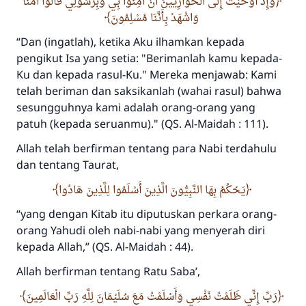
وَإِذْ أَوْحَيْتُ إِلَى الْحَوَارِيِّينَ أَنْ آمِنُوا بِي وَبِرَسُولِي قَالُوا آمَنَّا
وَاشْهَدْ بِأَنَّنَا مُسْلِمُونَ
“
Dan (ingatlah), ketika Aku ilhamkan kepada
pengikut Isa yang setia: "Berimanlah kamu kepada-
Ku dan kepada rasul-Ku." Mereka menjawab: Kami
telah beriman dan saksikanlah (wahai rasul) bahwa
sesungguhnya kami adalah orang-orang yang
patuh (kepada seruanmu)."
(QS. Al-Maidah : 111).
Allah telah berfirman tentang para Nabi terdahulu
dan tentang Taurat,
يَحْكُمُ بِهَا النَّبِيُّونَ الَّذِينَ أَسْلَمُوا لِلَّذِينَ هَادُوا
“
yang dengan Kitab itu diputuskan perkara orang-
orang Yahudi oleh nabi-nabi yang menyerah diri
kepada Allah,”
(QS. Al-Maidah : 44).
Allah berfirman tentang Ratu Saba’,
رَبِّ إِنِّي ظَلَمْتُ نَفْسِي وَأَسْلَمْتُ مَعَ سُلَيْمَانَ لِلَّهِ رَبِّ الْعَالَمِينَ