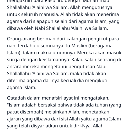
mengakhiri para Rasul itu dengan Muhammad
Sh
allallahu
’
A
laihi wa
S
allam
. Allah mengutusnya
untuk seluruh manusia. Allah tidak akan menerima
agama dari siapapun selain dari agama Islam, yang
dibawa oleh Nabi
Sh
allallahu
’
A
laih
i
wa
S
allam
.
Orang-orang beriman dari kalangan pengikut para
nabi terdahulu semuanya itu Muslim (beragama
Islam) dalam makna umumnya. Mereka akan masuk
surga dengan keislamannya. Kalau salah seorang di
antara mereka mengetahui pengutusan Nabi
Sh
allallahu
’
A
laih
i
wa
S
allam
, maka tidak akan
diterima agama darinya kecuali dia mengikuti
agama Islam.
Qatadah dalam menafsiri ayat ini mengatakan,
“Islam adalah bersaksi bahwa tidak ada tuhan (yang
patut disembah) melainkan Allah, menetapkan
ajaran yang dibawa dari sisi Allah yaitu agama Islam
yang telah disyariatkan untuk diri-Nya. Allah