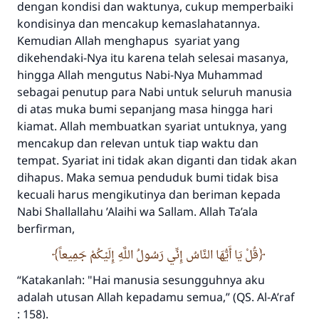
dengan kondisi dan waktunya, cukup memperbaiki
kondisinya dan mencakup kemaslahatannya.
Kemudian Allah menghapus syariat yang
dikehendaki-Nya itu karena telah selesai masanya,
hingga Allah mengutus Nabi-Nya Muhammad
sebagai penutup para Nabi untuk seluruh manusia
di atas muka bumi sepanjang masa hingga hari
kiamat. Allah membuatkan syariat untuknya, yang
mencakup dan relevan untuk tiap waktu dan
tempat. Syariat ini tidak akan diganti dan tidak akan
dihapus. Maka semua penduduk bumi tidak bisa
kecuali harus mengikutinya dan beriman kepada
Nabi
Sha
llallahu
’
A
laihi wa
S
allam
. Allah
Ta’ala
berfirman,
قُلْ يَا أَيُّهَا النَّاسُ إِنِّي رَسُولُ اللَّهِ إِلَيْكُمْ جَمِيعاً
“
Katakanlah: "Hai manusia sesungguhnya aku
adalah utusan Allah kepadamu semua,”
(QS. Al-A’raf
: 158).