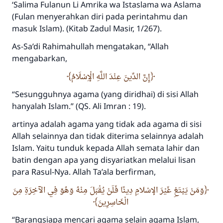
‘
Salima Fulan
un
Li
A
mrika wa
I
staslama wa
A
slama
(Fulan menyerahkan diri pada perintahmu dan
masuk Islam). (Kitab Zadul Masir, 1/267).
As-Sa’di
R
ahimahullah
mengatakan, “Allah
mengabarkan,
إِنَّ الدِّينَ عِنْدَ اللَّهِ الْإِسْلَامُ
“
Sesungguhnya agama (yang diridhai) di
sisi Allah
hanyalah Islam.”
(QS. Ali Imran : 19).
artinya adalah agama yang tidak ada agama di sisi
Allah selainnya dan tidak diterima selainnya adalah
Islam. Yaitu tunduk kepada Allah semata lahir dan
batin dengan apa yang disyariatkan melalui lisan
para Rasul-Nya. Allah
T
a’ala
berfirman,
وَمَنْ يَبْتَغِ غَيْرَ الإسْلامِ دِينًا فَلَنْ يُقْبَلَ مِنْهُ وَهُوَ فِي الآخِرَةِ مِنَ
الْخَاسِرِينَ
“
Barangsiapa mencari agama selain agama Islam,