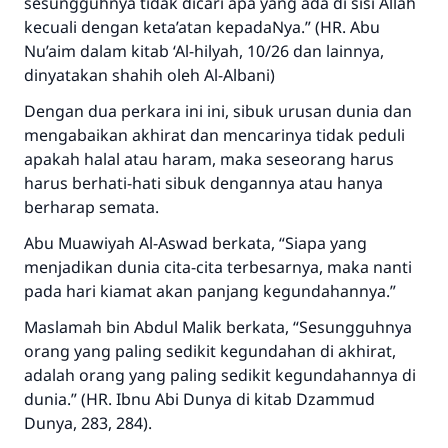
sesungguhnya tidak dicari apa yang ada di sisi Allāh
kecuali dengan keta’atan kepadaNya.”
(HR. Abu
Nu’aim dalam kitab ‘Al-hilyah, 10/26 dan lainnya,
dinyatakan shahih oleh Al-Albani)
Dengan dua perkara ini ini, sibuk urusan dunia dan
mengabaikan akhirat dan mencarinya tidak peduli
apakah halal atau haram, maka seseorang harus
harus berhati-hati sibuk dengannya atau hanya
berharap semata.
Abu Muawiyah Al-Aswad berkata, “Siapa yang
menjadikan dunia cita-cita terbesarnya, maka nanti
pada hari kiamat akan panjang kegundahannya.”
Maslamah bin Abdul Malik berkata, “Sesungguhnya
orang yang paling sedikit kegundahan di akhirat,
adalah orang yang paling sedikit kegundahannya di
dunia.” (HR. Ibnu Abi Dunya di kitab Dzammud
Dunya, 283, 284).