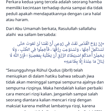
Perkara kedua yang tercela adalah seorang hamba
memiliki kecintaan terhadap dunia sampai dia tidak
peduli apakah mendapatkannya dengan cara halal
atau haram.
Dari Abu Umamah berkata, Rasulullah sallallahu
alaihi wa sallam bersabda:
إِنَّ رَوْحَ الْقُدُسِ نَفَثَ فِي رُوعِيَ أَنَّ نَفْسًا لَنْ تَمُوتَ حَتَّى
تَسْتَكْمِلَ أَجَلَهَا ، وَتَسْتَوْعِبَ رِزْقَهَا ، فَأَجْمِلُوا فِي الطَّلَبِ ، وَلَا
يَحْمِلَنَّ أَحَدَكُمُ اسْتِبْطَاءُ الرِّزْقِ أَنْ يَطْلُبَهُ بِمَعْصِيَةٍ ؛ فَإِنَّ اللَّهَ لَا
يُنَالُ مَا عِنْدَهُ إِلَّا بِطَاعَتِهِ
“
Sesungguhnya Rūhul Qudus (Jibrīl) telah
meniupkan di dalam hatiku bahwa sebuah jiwa
tidak akan meninggal sampai sempurna ajalnya dan
sempurna rizqinya. Maka hendaklah kalian perbaiki
cara mencari rizqi kalian. Janganlah sampai salah
seorang diantara kalian mencari rizqi dengan
maksiat karena melihat lambatnya rizqi, karena