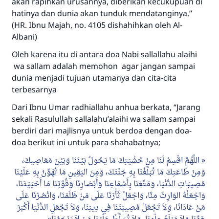
akan rapihkan urusannya, diberikan kecukupuan di
hatinya dan dunia akan tunduk mendatanginya.”
(HR. Ibnu Majah, no. 4105 dishahihkan oleh Al-
Albani)
Oleh karena itu di antara doa Nabi sallallahu alaihi
wa sallam adalah memohon agar jangan sampai
dunia menjadi tujuan utamanya dan cita-cita
terbesarnya
Dari Ibnu Umar radhiallahu anhua berkata, “Jarang
sekali Rasulullah sallalahu’alaihi wa sallam sampai
berdiri dari majlisnya untuk berdoa dengan doa-
doa berikut ini untuk para shahabatnya;
اللَّهُمَّ اقْسِمْ لَنَا مِنْ خَشْيَتِكَ مَا يَحُولُ بَيْنَنَا وَبَيْنَ مَعَاصِيكَ،
وَمِنْ طَاعَتِكَ مَا تُبَلِّغُنَا بِهِ جَنَّتَكَ، وَمِنَ اليَقِينِ مَا تُهَوِّنُ بِهِ عَلَيْنَا
مُصِيبَاتِ الدُّنْيَا، وَمَتِّعْنَا بِأَسْمَاعِنَا وَأَبْصَارِنَا وَقُوَّتِنَا مَا أَحْيَيْتَنَا،
وَاجْعَلْهُ الوَارِثَ مِنَّا، وَاجْعَلْ ثَأْرَنَا عَلَى مَنْ ظَلَمَنَا، وَانْصُرْنَا عَلَى
مَنْ عَادَانَا، وَلاَ تَجْعَلْ مُصِيبَتَنَا فِي دِينِنَا، وَلاَ تَجْعَلِ الدُّنْيَا أَكْبَرَ
هَمِّنَا وَلاَ مَبْلَغَ عِلْمِنَا، وَلاَ تُسَلِّطْ عَلَيْنَا مَنْ لاَ يَرْحَمُنَا