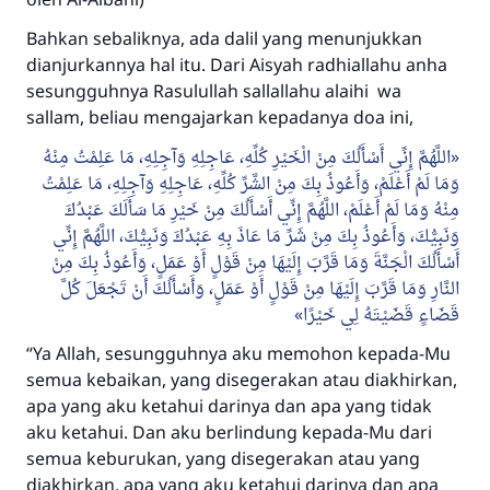
Bahkan sebaliknya, ada dalil yang menunjukkan
dianjurkannya hal itu. Dari Aisyah radhiallahu anha
sesungguhnya Rasulullah sallallahu alaihi wa
sallam, beliau mengajarkan kepadanya doa ini,
اللَّهُمَّ إِنِّي أَسْأَلُكَ مِنْ الْخَيْرِ كُلِّهِ، عَاجِلِهِ وَآجِلِهِ، مَا عَلِمْتُ مِنْهُ
وَمَا لَمْ أَعْلَمْ، وَأَعُوذُ بِكَ مِنْ الشَّرِّ كُلِّهِ، عَاجِلِهِ وَآجِلِهِ، مَا عَلِمْتُ
مِنْهُ وَمَا لَمْ أَعْلَمْ، اللَّهُمَّ إِنِّي أَسْأَلُكَ مِنْ خَيْرِ مَا سَأَلَكَ عَبْدُكَ
وَنَبِيُّكَ، وَأَعُوذُ بِكَ مِنْ شَرِّ مَا عَاذَ بِهِ عَبْدُكَ وَنَبِيُّكَ، اللَّهُمَّ إِنِّي
أَسْأَلُكَ الْجَنَّةَ وَمَا قَرَّبَ إِلَيْهَا مِنْ قَوْلٍ أَوْ عَمَلٍ، وَأَعُوذُ بِكَ مِنْ
النَّارِ وَمَا قَرَّبَ إِلَيْهَا مِنْ قَوْلٍ أَوْ عَمَلٍ، وَأَسْأَلُكَ أَنْ تَجْعَلَ كُلَّ
قَضَاءٍ قَضَيْتَهُ لِي خَيْرًا
“Ya Allah, sesungguhnya aku memohon kepada-Mu
semua kebaikan, yang disegerakan atau diakhirkan,
apa yang aku ketahui darinya dan apa yang tidak
aku ketahui. Dan aku berlindung kepada-Mu dari
semua keburukan, yang disegerakan atau yang
diakhirkan, apa yang aku ketahui darinya dan apa