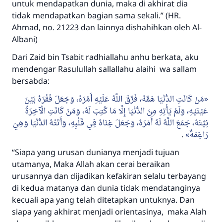
untuk mendapatkan dunia, maka di akhirat dia
tidak mendapatkan bagian sama sekali.” (HR.
Ahmad, no. 21223 dan lainnya dishahihkan oleh Al-
Albani)
Dari Zaid bin Tsabit radhiallahu anhu berkata, aku
mendengar Rasulullah sallallahu alaihi wa sallam
bersabda:
مَنْ كَانَتِ الدُّنْيَا هَمَّهُ، فَرَّقَ اللَّهُ عَلَيْهِ أَمْرَهُ، وَجَعَلَ فَقْرَهُ بَيْنَ
عَيْنَيْهِ، وَلَمْ يَأْتِهِ مِنَ الدُّنْيَا إِلَّا مَا كُتِبَ لَهُ، وَمَنْ كَانَتِ الْآخِرَةُ
نِيَّتَهُ، جَمَعَ اللَّهُ لَهُ أَمْرَهُ، وَجَعَلَ غِنَاهُ فِي قَلْبِهِ، وَأَتَتْهُ الدُّنْيَا وَهِيَ
.
رَاغِمَةٌ
“Siapa yang urusan dunianya menjadi tujuan
utamanya, Maka Allah akan cerai beraikan
urusannya dan dijadikan kefakiran selalu terbayang
di kedua matanya dan dunia tidak mendatanginya
kecuali apa yang telah ditetapkan untuknya. Dan
siapa yang akhirat menjadi orientasinya, maka Alah