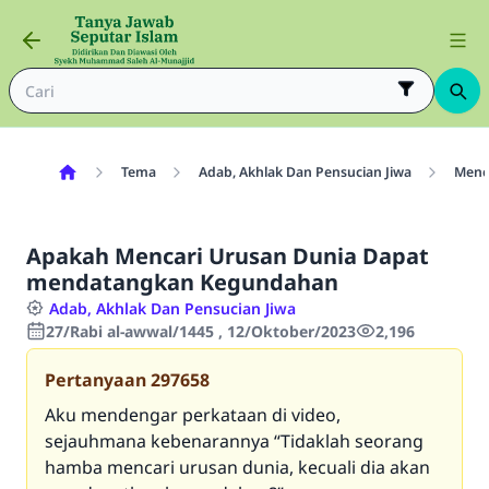
Tema
Adab, Akhlak Dan Pensucian Jiwa
Menci
Apakah Mencari Urusan Dunia Dapat
mendatangkan Kegundahan
Adab, Akhlak Dan Pensucian Jiwa
27/Rabi al-awwal/1445 , 12/Oktober/2023
2,196
Pertanyaan
297658
Aku mendengar perkataan di video,
sejauhmana kebenarannya “Tidaklah seorang
hamba mencari urusan dunia, kecuali dia akan