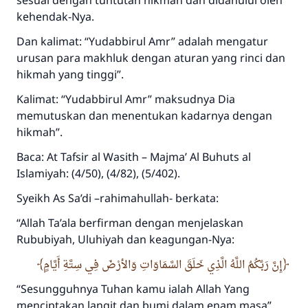
sesuai dengan tuntutan hikmah dan didahului oleh
kehendak-Nya.
Dan kalimat: “Yudabbirul Amr” adalah mengatur
urusan para makhluk dengan aturan yang rinci dan
hikmah yang tinggi”.
Kalimat: “Yudabbirul Amr” maksudnya Dia
memutuskan dan menentukan kadarnya dengan
hikmah”.
Baca: At Tafsir al Wasith – Majma’ Al Buhuts al
Islamiyah: (4/50), (4/82), (5/402).
Syeikh As Sa’di –rahimahullah- berkata:
“Allah Ta’ala berfirman dengan menjelaskan
Rububiyah, Uluhiyah dan keagungan-Nya:
إِنَّ رَبَّكُمُ اللَّهُ الَّذِي خَلَقَ السَّمَاوَاتِ وَالأرْضَ فِي سِتَّةِ أَيَّامٍ
“Sesungguhnya Tuhan kamu ialah Allah Yang
menciptakan langit dan bumi dalam enam masa”.