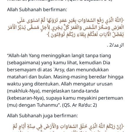
Allah Subhanah berfirman:
اللَّهُ الَّذِي رَفَعَ السَّمَاوَاتِ بِغَيْرِ عَمَدٍ تَرَوْنَهَا ثُمَّ اسْتَوَى عَلَى
الْعَرْشِ وَسَخَّرَ الشَّمْسَ وَالْقَمَرَ كُلٌّ يَجْرِي لِأَجَلٍ مُسَمًّى يُدَبِّرُ الْأَمْرَ
يُفَصِّلُ الْآيَاتِ لَعَلَّكُمْ بِلِقَاءِ رَبِّكُمْ تُوقِنُونَ
الرعد/2 .
“Allah-lah Yang meninggikan langit tanpa tiang
(sebagaimana) yang kamu lihat, kemudian Dia
bersemayam di atas `Arsy, dan menundukkan
matahari dan bulan. Masing-masing beredar hingga
waktu yang ditentukan. Allah mengatur urusan
(makhluk-Nya), menjelaskan tanda-tanda
(kebesaran-Nya), supaya kamu meyakini pertemuan
(mu) dengan Tuhanmu”. (QS. Ar Ra’du: 2)
Allah Subhanah juga berfirman:
إِنَّ رَبَّكُمُ اللَّهُ الَّذِي خَلَقَ السَّمَاوَاتِ وَالْأَرْضَ فِي سِتَّةِ أَيَّامٍ ثُمَّ