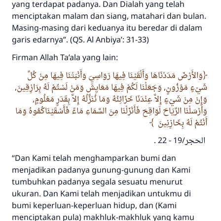
yang terdapat padanya. Dan Dialah yang telah
menciptakan malam dan siang, matahari dan bulan.
Masing-masing dari keduanya itu beredar di dalam
garis edarnya”. (QS. Al Anbiya’: 31-33)
Firman Allah Ta’ala yang lain:
وَالأَرْضَ مَدَدْنَاهَا وَأَلْقَيْنَا فِيهَا رَوَاسِيَ وَأَنْبَتْنَا فِيهَا مِنْ كُلِّ
شَيْءٍ مَوْزُونٍ, وَجَعَلْنَا لَكُمْ فِيهَا مَعَايِشَ وَمَنْ لَسْتُمْ لَهُ بِرَازِقِينَ,
وَإِنْ مِنْ شَيْءٍ إِلاَّ عِنْدَنَا خَزَائِنُهُ وَمَا نُنَزِّلُهُ إِلاَّ بِقَدَرٍ مَعْلُومٍ,
وَأَرْسَلْنَا الرِّيَاحَ لَوَاقِحَ فَأَنْزَلْنَا مِنَ السَّمَاءِ مَاءً فَأَسْقَيْنَاكُمُوهُ وَمَا
أَنْتُمْ لَهُ بِخَازِنِينَ
الحجر/19 - 22 .
“Dan Kami telah menghamparkan bumi dan
menjadikan padanya gunung-gunung dan Kami
tumbuhkan padanya segala sesuatu menurut
ukuran. Dan Kami telah menjadikan untukmu di
bumi keperluan-keperluan hidup, dan (Kami
menciptakan pula) makhluk-makhluk yang kamu