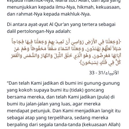
kepada makhluk-Nya, Maha suci Allah, dan apa yang
menunjukkan kepada ilmu-Nya, hikmah, kekuasaan,
dan rahmat-Nya kepada makhluk-Nya.
Di antara ayat-ayat Al Qur’an yang tertera sebagai
dalil pertolongan-Nya adalah:
Jawaban no. 110845
وَجَعَلْنَا فِي الأَرْضِ رَوَاسِيَ أَنْ تَمِيدَ بِهِمْ وَجَعَلْنَا فِيهَا فِجَاجاً
menyelamatkan pernikahan.
سُبُلاً لَعَلَّهُمْ يَهْتَدُونَ, وَجَعَلْنَا السَّمَاءَ سَقْفاً مَحْفُوظاً وَهُمْ عَنْ
آيَاتِهَا مُعْرِضُونَ, وَهُوَ الَّذِي خَلَقَ اللَّيْلَ وَالنَّهَارَ وَالشَّمْسَ وَالْقَمَرَ
Bantu kami dalam memberikan jawaban untuk umat
كُلٌّ فِي فَلَكٍ يَسْبَحُونَ
Rasulullah ﷺ bersabda
الأنبياء/31 - 33
"Siapa yang menunjukkan suatu kebaikan,
meka dia akan mendapatkan pahala yang
“Dan telah Kami jadikan di bumi ini gunung-gunung
sama dengan orang yang melakukannya"
yang kokoh supaya bumi itu (tidak) goncang
bersama mereka, dan telah Kami jadikan (pula) di
MUSLIM, 1893
bumi itu jalan-jalan yang luas, agar mereka
mendapat petunjuk. Dan Kami menjadikan langit itu
sebagai atap yang terpelihara, sedang mereka
Saham
berpaling dari segala tanda-tanda (kekuasaan Allah)