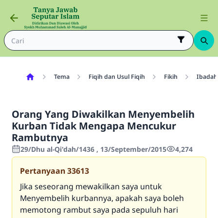
Tema
Fiqih dan Usul Fiqih
Fikih
Ibadah
Orang Yang Diwakilkan Menyembelih
Kurban Tidak Mengapa Mencukur
Rambutnya
29/Dhu al-Qi'dah/1436 , 13/September/2015
4,274
Pertanyaan
33613
Jika seseorang mewakilkan saya untuk
Menyembelih kurbannya, apakah saya boleh
memotong rambut saya pada sepuluh hari