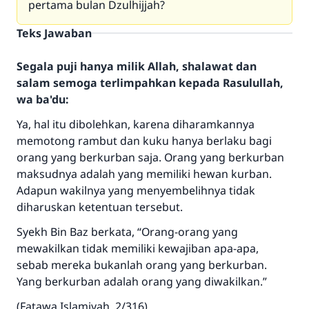
pertama bulan Dzulhijjah?
Teks Jawaban
Segala puji hanya milik Allah, shalawat dan
salam semoga terlimpahkan kepada Rasulullah,
wa ba'du:
Ya, hal itu dibolehkan, karena diharamkannya
memotong rambut dan kuku hanya berlaku bagi
orang yang berkurban saja. Orang yang berkurban
maksudnya adalah yang memiliki hewan kurban.
Jawaban no. 110845
Adapun wakilnya yang menyembelihnya tidak
menyelamatkan pernikahan.
diharuskan ketentuan tersebut.
Syekh Bin Baz berkata, “Orang-orang yang
Bantu kami dalam memberikan jawaban untuk umat
mewakilkan tidak memiliki kewajiban apa-apa,
Rasulullah ﷺ bersabda
sebab mereka bukanlah orang yang berkurban.
"Siapa yang menunjukkan suatu kebaikan,
Yang berkurban adalah orang yang diwakilkan.”
meka dia akan mendapatkan pahala yang
sama dengan orang yang melakukannya"
(Fatawa Islamiyah, 2/316).