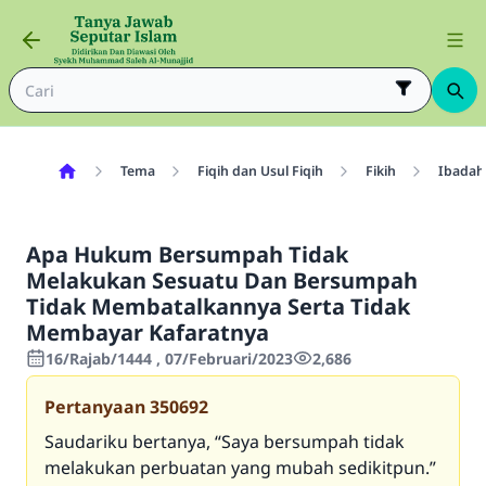
Tema
Fiqih dan Usul Fiqih
Fikih
Ibadah
Apa Hukum Bersumpah Tidak
Melakukan Sesuatu Dan Bersumpah
Tidak Membatalkannya Serta Tidak
Membayar Kafaratnya
16/Rajab/1444 , 07/Februari/2023
2,686
Pertanyaan
350692
Saudariku bertanya, “Saya bersumpah tidak
melakukan perbuatan yang mubah sedikitpun.”