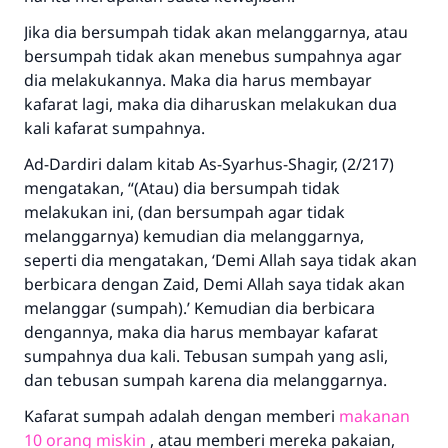
Jika dia bersumpah tidak akan melanggarnya, atau
bersumpah tidak akan menebus sumpahnya agar
dia melakukannya. Maka dia harus membayar
kafarat lagi, maka dia diharuskan melakukan dua
kali kafarat sumpahnya.
Ad-Dardiri dalam kitab As-Syarhus-Shagir, (2/217)
mengatakan, “(Atau) dia bersumpah tidak
melakukan ini, (dan bersumpah agar tidak
Jawaban no. 110845
melanggarnya) kemudian dia melanggarnya,
menyelamatkan pernikahan.
seperti dia mengatakan, ‘Demi Allah saya tidak akan
berbicara dengan Zaid, Demi Allah saya tidak akan
Bantu kami dalam memberikan jawaban untuk umat
melanggar (sumpah).’ Kemudian dia berbicara
dengannya, maka dia harus membayar kafarat
Rasulullah ﷺ bersabda
sumpahnya dua kali. Tebusan sumpah yang asli,
"Siapa yang menunjukkan suatu kebaikan,
dan tebusan sumpah karena dia melanggarnya.
meka dia akan mendapatkan pahala yang
sama dengan orang yang melakukannya"
Kafarat sumpah adalah dengan memberi
makanan
10 orang miskin
, atau memberi mereka pakaian,
MUSLIM, 1893