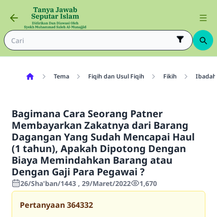
Tema
Fiqih dan Usul Fiqih
Fikih
Ibadah
Bagimana Cara Seorang Patner
Membayarkan Zakatnya dari Barang
Dagangan Yang Sudah Mencapai Haul
(1 tahun), Apakah Dipotong Dengan
Biaya Memindahkan Barang atau
Dengan Gaji Para Pegawai ?
26/Sha'ban/1443 , 29/Maret/2022
1,670
Pertanyaan
364332