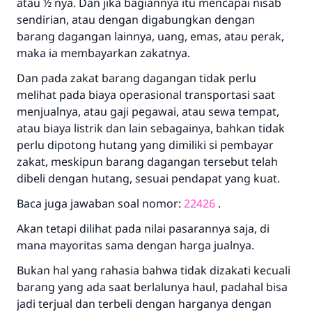
atau ½ nya. Dan jika bagiannya itu mencapai nisab
sendirian, atau dengan digabungkan dengan
barang dagangan lainnya, uang, emas, atau perak,
maka ia membayarkan zakatnya.
Jawaban no. 110845
Dan pada zakat barang dagangan tidak perlu
melihat pada biaya operasional transportasi saat
menyelamatkan pernikahan.
menjualnya, atau gaji pegawai, atau sewa tempat,
atau biaya listrik dan lain sebagainya, bahkan tidak
Bantu kami dalam memberikan jawaban untuk umat
perlu dipotong hutang yang dimiliki si pembayar
Rasulullah ﷺ bersabda
zakat, meskipun barang dagangan tersebut telah
"Siapa yang menunjukkan suatu kebaikan,
dibeli dengan hutang, sesuai pendapat yang kuat.
meka dia akan mendapatkan pahala yang
sama dengan orang yang melakukannya"
Baca juga jawaban soal nomor:
22426
.
MUSLIM, 1893
Akan tetapi dilihat pada nilai pasarannya saja, di
mana mayoritas sama dengan harga jualnya.
Bukan hal yang rahasia bahwa tidak dizakati kecuali
Saham
barang yang ada saat berlalunya haul, padahal bisa
jadi terjual dan terbeli dengan harganya dengan