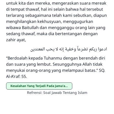
untuk kita dan mereka, mengeraskan suara mereak
di tempat thawaf, hal ini selain bahwa hal tersebut
terlarang sebagaimana telah kami sebutkan, diapun
menghilangkan kekhusyuan, menggugurkan
wibawa Baitullah dan mengganggu orang lain yang
sedang thawaf, maka dia bertentangan dengan
zahir ayat,
ادعوا ربكم تضرعاً وخفية إنه لا يحب المعتدين
“Berdoalah kepada Tuhanmu dengan berendah diri
dan suara yang lembut. Sesungguhnya Allah tidak
menyukai orang-orang yang melampaui batas.” SQ.
Al-A’raf: 55.
Kesalahan Yang Terjadi Pada Jama'ah Haji dan Umroh
Refrensi
:
Soal Jawab Tentang Islam