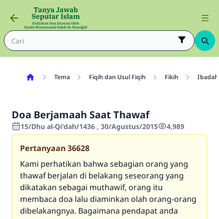
Tema
Fiqih dan Usul Fiqih
Fikih
Ibadah
Doa Berjamaah Saat Thawaf
15/Dhu al-Qi'dah/1436 , 30/Agustus/2015
4,989
Pertanyaan
36628
Kami perhatikan bahwa sebagian orang yang
thawaf berjalan di belakang seseorang yang
dikatakan sebagai muthawif, orang itu
membaca doa lalu diaminkan olah orang-orang
dibelakangnya. Bagaimana pendapat anda