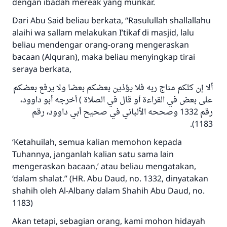
menyelamatkan pernikahan.
dengan ibadah mereak yang munkar.
Dari Abu Said beliau berkata, “Rasulullah shallallahu
Bantu kami dalam memberikan jawaban untuk umat
alaihi wa sallam melakukan I’tikaf di masjid, lalu
Rasulullah ﷺ bersabda
beliau mendengar orang-orang mengeraskan
"Siapa yang menunjukkan suatu kebaikan,
bacaan (Alquran), maka beliau menyingkap tirai
meka dia akan mendapatkan pahala yang
seraya berkata,
sama dengan orang yang melakukannya"
ألا إن كلكم مناج ربه فلا يؤذين بعضكم بعضا ولا يرفع بعضكم
MUSLIM, 1893
على بعض في القراءة أو قال في الصلاة ) أخرجه أبو داوود،
رقم 1332 وصححه الألباني في صحيح أبي داوود، رقم
1183).
Saham
‘Ketahuilah, semua kalian memohon kepada
Tuhannya, janganlah kalian satu sama lain
mengeraskan bacaan,’ atau beliau mengatakan,
‘dalam shalat.” (HR. Abu Daud, no. 1332, dinyatakan
shahih oleh Al-Albany dalam Shahih Abu Daud, no.
1183)
Akan tetapi, sebagian orang, kami mohon hidayah