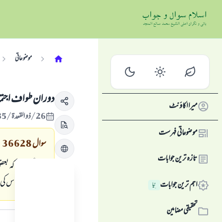
موضوعاتی
دوران طواف اجتماع
میرا اکاؤنٹ
26/ذو القعدة/1435 , 21/ستمبر/2014
موضوعاتی فہرست
سوال
36628
تازہ ترین جوابات
دیکھا گيا ہے کہ 
اورباقی لوگ اس کی 
اہم ترین جوابات
نِیا
جواب کا متن
تحقیقی مضامین