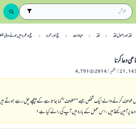
فقہ اور اصول فقہ
فقہ
عبادات
حج اور عمرہ
حج و عمرہ میں ہونے والی غل
ی دعا کرنا
4,791
بعض طواف کرنے والے ایک شخص جسے "مطوف" کہا جاتا ہے کے پیچھے چل رہے ہوتے ہیں و
دعا پرآمین کہتے ہیں ، اس عمل کے بارہ میں آپ کی رائے کیا ہے ؟