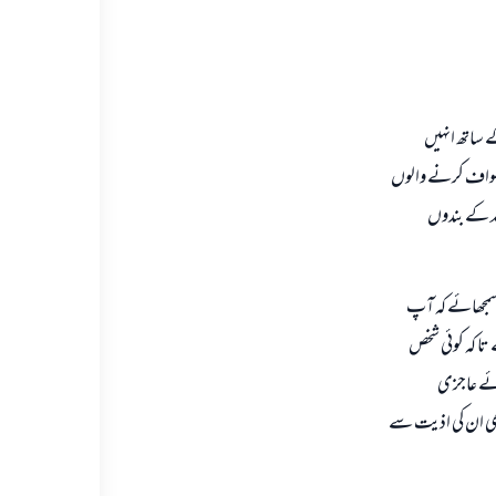
 ساتھ انہیں
قی طواف کرنے والوں
للہ کے بندوں
 سمجھائے کہ آپ
 تا کہ کوئى شخص
ئے عاجزى
 بھی ان کی اذیت سے