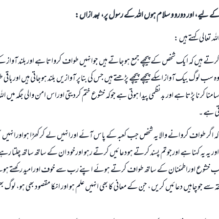
الی کے لیے، اور دورو و سلام ہوں اللہ کے رسول پر، بعد ازاں:
للہ تعالی کہتے ہیں :
کرتے ہیں کہ ایک شخص کے پیچھے جمع ہوجاتے ہیں جوانہیں طواف کرواتا ہے اوربلند آواز کے
ہ سب لوگ بیک آواز اسکے پیچھے پیچھے پڑھتے ہیں جس کی بناپر آوازیں بلند ہوجاتی ہیں اوربا
امنا کرنا پڑتا ہے اور بدنظمی پیدا ہوتی ہے جوکہ خشوع ختم کردیتی اوراس امن والی جگہ میں ا
ی ہے ۔
کہ اگر طواف کروانے والا یہ شخص جب کعبہ کے پاس آئے اورانہیں لے کرکھڑا ہواورانہيں
اور یہ یہ کہنا ہے اورجوتم پسند کرتے ہودعائيں کرتے رہو اورخود ان کے ساتھ ساتھ چلتا رہے
ہ سب خشوع اوراطمئنان کے ساتھ طواف کرتے ہوئے اپنے رب سے خوف اورامید رکھتے ہو
ہ سے جوچاہیں دعائيں کریں ، جن کے معانی کا بھی انہیں علم ہو اور انکا مقصود بھی ہو، لوگ
جواب نمبر 110845 نے نکاح ٹوٹنے سے بچایا۔