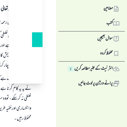
مضامین
ہمہ قسم کی حمد اللہ تع
شیخ محمد ابن عثیمین رحمہ ا
کتب
بعض لوگ یہ بھی غلطی 
سوال بھیجیں
دعائيں پڑھاتا ہے اورو
محفوظ کردہ
کوپریشانی اورتشویش کاس
کواذیت سے دوچار کرت
انٹرنیٹ کے بغیر مطالعہ کریں
نِیا
کتنی ہی اچھی بات ہے 
پرانے ورژن پر لوٹ جائیں
نے یہ یہ کام کرنا ہے 
غلطی نہ کرسکے ، توو
وانکساری اورخفیہ طریق
محفوظ رہیں ۔