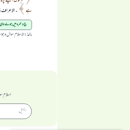
تم لوگ اپنے پروردگ
ہے
۔ الاعراف 55.
حج و عمرہ میں ہونے وال
ماخذ
:
الاسلام سوال و جو
اسلام سو