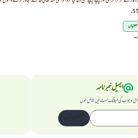
ار سے گڑگڑا کربھی اورچپکے چپکے بھی دعا کیا کرو، واقعی اللہ تعالی حد سے تجاوز کرنےوالوں کو
ی غلطیاں
اب
ایمیل خبرنامہ
ال و جواب کی میلنگ لسٹ میں شامل ہوں
سبسکرائب کریں