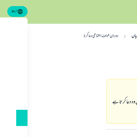
اردو
طیاں
دوران طواف اجتماعی دعا کرنا
ہ دعا کرتا ہے