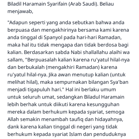
menyelamatkan pernikahan.
Biladil Haramain Syarifain (Arab Saudi). Beliau
menjawab,
Bantu kami dalam memberikan jawaban untuk umat
"Adapun seperti yang anda sebutkan bahwa anda
Rasulullah ﷺ bersabda
berpuasa dan mengakhirinya bersama kami karena
"Siapa yang menunjukkan suatu kebaikan,
anda tinggal di Spanyol pada hari-hari Ramadan,
meka dia akan mendapatkan pahala yang
maka hal itu tidak mengapa dan tidak berdosa bagi
sama dengan orang yang melakukannya"
kalian. Berdasarkan sabda Nabi shallallahu alaihi wa
MUSLIM, 1893
sallam, "Berpuasalah kalian karena ru'yatul hilal-nya
dan berbukalah (mengakhiri Ramadan) karena
ru'yatul hilal-nya. Jika awan menutup kalian (untuk
Saham
melihat hilal), maka sempurnakan bilangan Sya'ban
menjadi tigapuluh hari." Hal ini berlaku umum
untuk seluruh umat, sedangkan Biladul Haramain
lebih berhak untuk diikuti karena kesungguhan
mereka dalam berhukum kepada syariat, semoga
Allah semakin menambah taufiq dan hidayahnya,
dank karena kalian tinggal di negeri yang tidak
berhukum kepada syariat Islam dan penduduknya