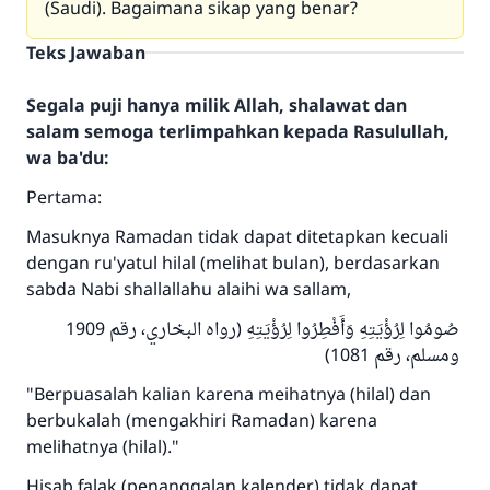
(Saudi). Bagaimana sikap yang benar?
Teks Jawaban
Segala puji hanya milik Allah, shalawat dan
salam semoga terlimpahkan kepada Rasulullah,
wa ba'du:
Pertama:
Masuknya Ramadan tidak dapat ditetapkan kecuali
dengan ru'yatul hilal (melihat bulan), berdasarkan
sabda Nabi shallallahu alaihi wa sallam,
صُومُوا لِرُؤْيَتِهِ وَأَفْطِرُوا لِرُؤْيَتِهِ (رواه البخاري، رقم 1909
ومسلم، رقم 1081)
"Berpuasalah kalian karena meihatnya (hilal) dan
berbukalah (mengakhiri Ramadan) karena
melihatnya (hilal)."
Hisab falak (penanggalan kalender) tidak dapat