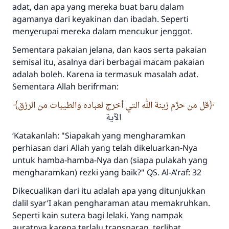
adat, dan apa yang mereka buat baru dalam
agamanya dari keyakinan dan ibadah. Seperti
menyerupai mereka dalam mencukur jenggot.
Sementara pakaian jelana, dan kaos serta pakaian
semisal itu, asalnya dari berbagai macam pakaian
adalah boleh. Karena ia termasuk masalah adat.
Sementara Allah berifrman:
قل من حرَّم زينة الله التي أخرج لعباده والطيبات من الرزق
الآية
‘Katakanlah: "Siapakah yang mengharamkan
perhiasan dari Allah yang telah dikeluarkan-Nya
untuk hamba-hamba-Nya dan (siapa pulakah yang
mengharamkan) rezki yang baik?" QS. Al-A’raf: 32
Dikecualikan dari itu adalah apa yang ditunjukkan
dalil syar’I akan pengharaman atau memakruhkan.
Jawaban no. 110845
Seperti kain sutera bagi lelaki. Yang nampak
menyelamatkan pernikahan.
auratnya karena terlalu transparan, terlihat