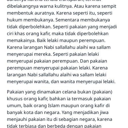
dibelakangnya warna kulitnya. Atau karena sempit
Bantu kami dalam memberikan jawaban untuk umat
membentuk auratnya. Karena seperti itu, seperti
hukum membukanya. Sementara membukanya
Rasulullah ﷺ bersabda
tidak diperbolehkan. Seperti pakaian yang menjadi
"Siapa yang menunjukkan suatu kebaikan,
ciri khas orang kafir, maka tidak diperbolehkan
meka dia akan mendapatkan pahala yang
sama dengan orang yang melakukannya"
memakainya. Baik lelaki maupun perempuan.
Karena larangan Nabi sallallahu alaihi wa sallam
MUSLIM, 1893
menyerupai mereka. Seperti pakaian lelaki
menyerupai pakaian perempuan. Dan pakaian
perempuan menyerupai pakaian lelaki. Karena
Saham
larangan Nabi sallallahu alaihi wa sallam lelaki
menyerupai wanita, dan wanita menyerupai lelaki.
Pakaian yang dinamakan celana bukan (pakaian)
khusus orang kafir, bahkan ia termasuk pakaian
umum, baik orang Islam maupun orang kafir di
banyak kota dan negara. Yang menjadikan jiwa
menjauhi pakaian itu di sebagian negara, karena
tidak terbiasa dan berbeda dengan pakaian