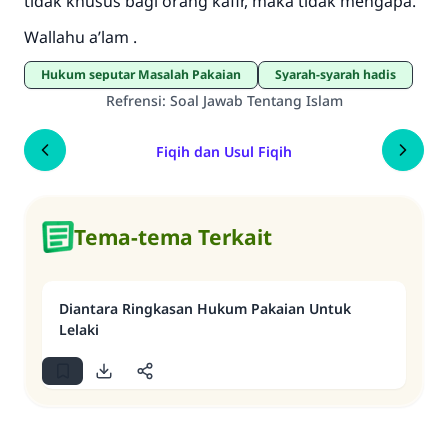
tidak khusus bagi orang kafir, maka tidak mengapa.
Wallahu a’lam .
Hukum seputar Masalah Pakaian
Syarah-syarah hadis
Refrensi
:
Soal Jawab Tentang Islam
Fiqih dan Usul Fiqih
Tema-tema Terkait
Diantara Ringkasan Hukum Pakaian Untuk
Lelaki