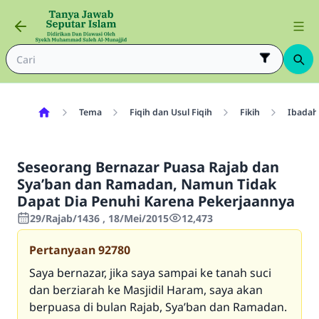
Tema
Fiqih dan Usul Fiqih
Fikih
Ibadah
Seseorang Bernazar Puasa Rajab dan
Sya’ban dan Ramadan, Namun Tidak
Dapat Dia Penuhi Karena Pekerjaannya
29/Rajab/1436 , 18/Mei/2015
12,473
Pertanyaan
92780
Saya bernazar, jika saya sampai ke tanah suci
dan berziarah ke Masjidil Haram, saya akan
berpuasa di bulan Rajab, Sya’ban dan Ramadan.