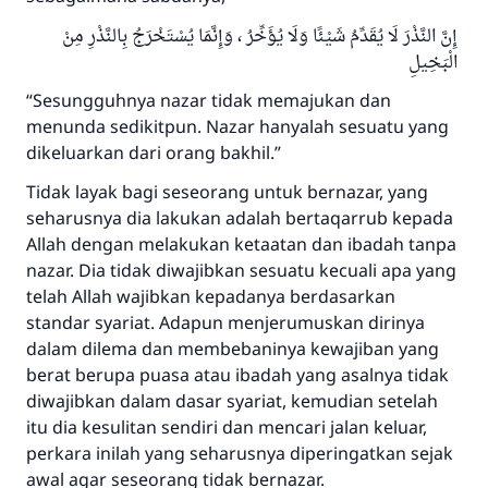
إِنَّ النَّذْرَ لَا يُقَدِّمُ شَيْئًا وَلَا يُؤَخِّرُ ، وَإِنَّمَا يُسْتَخْرَجُ بِالنَّذْرِ مِنْ
الْبَخِيلِ
“Sesungguhnya nazar tidak memajukan dan
menunda sedikitpun. Nazar hanyalah sesuatu yang
dikeluarkan dari orang bakhil.”
Tidak layak bagi seseorang untuk bernazar, yang
seharusnya dia lakukan adalah bertaqarrub kepada
Allah dengan melakukan ketaatan dan ibadah tanpa
nazar. Dia tidak diwajibkan sesuatu kecuali apa yang
telah Allah wajibkan kepadanya berdasarkan
standar syariat. Adapun menjerumuskan dirinya
dalam dilema dan membebaninya kewajiban yang
berat berupa puasa atau ibadah yang asalnya tidak
diwajibkan dalam dasar syariat, kemudian setelah
itu dia kesulitan sendiri dan mencari jalan keluar,
perkara inilah yang seharusnya diperingatkan sejak
awal agar seseorang tidak bernazar.