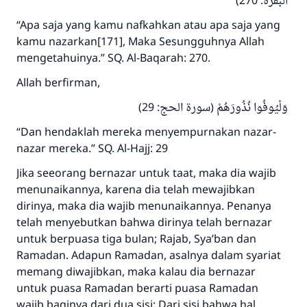
البقرة: 270)
menyelamatkan pernikahan.
“Apa saja yang kamu nafkahkan atau apa saja yang
kamu nazarkan[171], Maka Sesungguhnya Allah
Bantu kami dalam memberikan jawaban untuk umat
mengetahuinya.” SQ. Al-Baqarah: 270.
Rasulullah ﷺ bersabda
Allah berfirman,
"Siapa yang menunjukkan suatu kebaikan,
meka dia akan mendapatkan pahala yang
وَلْيُوفُوا نُذُورَهُمْ (سورة الحج: 29)
sama dengan orang yang melakukannya"
“Dan hendaklah mereka menyempurnakan nazar-
MUSLIM, 1893
nazar mereka.” SQ. Al-Hajj: 29
Jika seeorang bernazar untuk taat, maka dia wajib
menunaikannya, karena dia telah mewajibkan
Saham
dirinya, maka dia wajib menunaikannya. Penanya
telah menyebutkan bahwa dirinya telah bernazar
untuk berpuasa tiga bulan; Rajab, Sya’ban dan
Ramadan. Adapun Ramadan, asalnya dalam syariat
memang diwajibkan, maka kalau dia bernazar
untuk puasa Ramadan berarti puasa Ramadan
wajib baginya dari dua sisi; Dari sisi bahwa hal