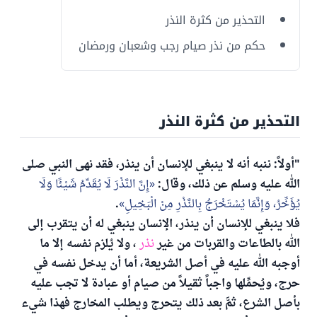
التحذير من كثرة النذر
حكم من نذر صيام رجب وشعبان ورمضان
التحذير من كثرة النذر
"أولاً: ننبه أنه لا ينبغي للإنسان أن ينذر، فقد نهى النبي صلى
الله عليه وسلم عن ذلك، وقال:
إِنَّ النَّذْرَ لَا يُقَدِّمُ شَيْئًا وَلَا
يُؤَخِّرُ، وَإِنَّمَا يُسْتَخْرَجُ بِالنَّذْرِ مِنْ الْبَخِيلِ
.
فلا ينبغي للإنسان أن ينذر، الإنسان ينبغي له أن يتقرب إلى
الله بالطاعات والقربات من غير
نذر
، ولا يُلزم نفسه إلا ما
أوجبه الله عليه في أصل الشريعة، أما أن يدخل نفسه في
حرج، ويُحمِّلها واجباً ثقيلاً من صيام أو عبادة لا تجب عليه
بأصل الشرع، ثمَّ بعد ذلك يتحرج ويطلب المخارج فهذا شيء