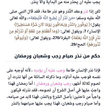
يجب عليه أن يحذر منه من البداية وألا ينذر.
لكن إذا
نذر
وعقد النَّذر وهو نذر طاعة، فقد قال النبي صلى
الله عليه وسلم:
مَنْ نَذَرَ أَنْ يُطِيعَ اللَّهَ فَلْيُطِعْهُ
، والله تعالى
يقول:
يُوفُونَ بِالنَّذْرِ وَيَخَافُونَ يَوْمًا كَانَ شَرُّهُ مُسْتَطِيرًا
الإنسان/ 7، ويقول تعالى:
وَمَا أَنفَقْتُمْ مِنْ نَفَقَةٍ أَوْ نَذَرْتُمْ مِنْ
نَذْرٍ فَإِنَّ اللَّهَ يَعْلَمُهُ
البقرة/270، ويقول تعالى:
وَلْيُوفُوا
نُذُورَهُمْ
الحج/29.
حكم من نذر صيام رجب وشعبان ورمضان
فإذا نذر الإنسان طاعة
وجب عليه أن يؤديه
، لأنه أوجبه على
نفسه فوجب عليه أداؤه، وما ذكرته السائلة من أنها نذرت أن
تصوم ثلاثة أشهر،
رجب وشعبان ورمضان
: أما رمضان فهذا
واجبٌ عليها في أصل الشرع أن تصومه، فقد نذرته فيكون
واجباً من ناحتين: بأصل الشرع وبالنذر، فهذا لابد من صيامه،
وأما صيام رجب وشعبان، فهذا يجب عليها صيامهما بالنذر