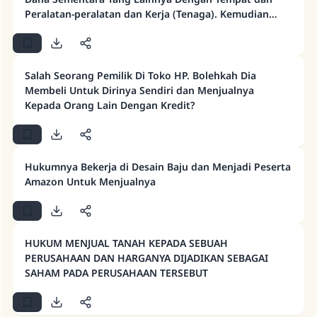
Peralatan-peralatan dan Kerja (Tenaga). Kemudian
Mendapatkan Kerugian. Siapakah Yang
Menanggungnya?
Salah Seorang Pemilik Di Toko HP. Bolehkah Dia
Membeli Untuk Dirinya Sendiri dan Menjualnya
Kepada Orang Lain Dengan Kredit?
Jawaban no. 110845
menyelamatkan pernikahan.
Hukumnya Bekerja di Desain Baju dan Menjadi Peserta
Amazon Untuk Menjualnya
Bantu kami dalam memberikan jawaban untuk umat
Rasulullah ﷺ bersabda
"Siapa yang menunjukkan suatu kebaikan,
HUKUM MENJUAL TANAH KEPADA SEBUAH
meka dia akan mendapatkan pahala yang
PERUSAHAAN DAN HARGANYA DIJADIKAN SEBAGAI
sama dengan orang yang melakukannya"
SAHAM PADA PERUSAHAAN TERSEBUT
MUSLIM, 1893