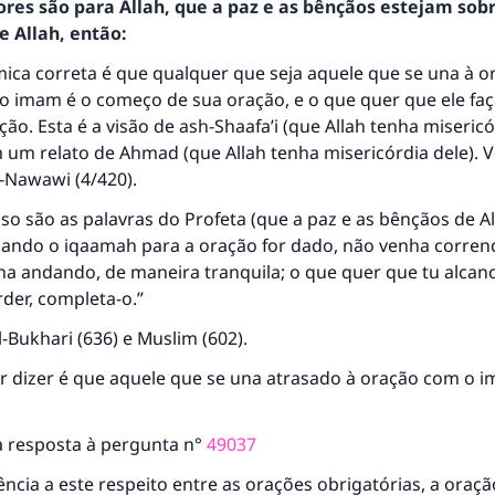
ores são para Allah, que a paz e as bênçãos estejam sob
 Allah, então:
ica correta é que qualquer que seja aquele que se una à o
o imam é o começo de sua oração, e o que quer que ele faç
ção. Esta é a visão de ash-Shaafa’i (que Allah tenha misericór
 um relato de Ahmad (que Allah tenha misericórdia dele). Ve
-Nawawi (4/420).
sso são as palavras do Profeta (que a paz e as bênçãos de A
Quando o iqaamah para a oração for dado, não venha corren
ha andando, de maneira tranquila; o que quer que tu alcanc
der, completa-o.”
resposta n° 110845 salvou um casamen
-Bukhari (636) e Muslim (602).
r dizer é que aquele que se una atrasado à oração com o i
Ajude-nos a responder à Ummah
O Profeta ﷺ disse,
 resposta à pergunta n°
49037
uem quer que incentive outros a fazer o que é bom receber
mesma recompensa que aqueles que o fazem."
ncia a este respeito entre as orações obrigatórias, a oração