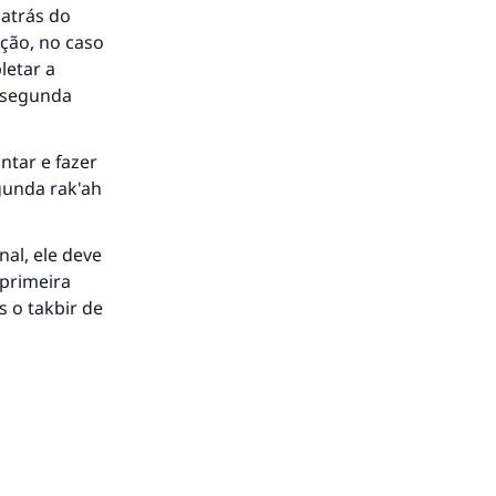
 atrás do
ção, no caso
letar a
a segunda
ntar e fazer
gunda rak'ah
nal, ele deve
 primeira
s o takbir de