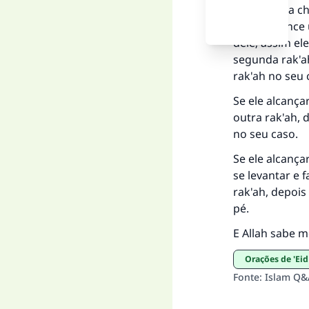
oração pela c
imam alcance 
dele; assim el
segunda rak'a
rak'ah no seu 
Se ele alcança
outra rak'ah, 
no seu caso.
Se ele alcança
se levantar e f
rak'ah, depois
pé.
E Allah sabe m
Orações de 'Eid
Fonte
:
Islam Q&