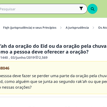
Fiqh (jurisprudência) e seus Princípios
A Jurisprudência
Os At
’ah da oração do Eid ou da oração pela chuva
omo a pessoa deve oferecer a oração?
440 , 03/junho/2019
2,569
38046
essoa deve fazer se perder uma parte da oração pela chuv
id, como alguém que se junta ao segundo rak'ah ou que pe
o nessas orações?