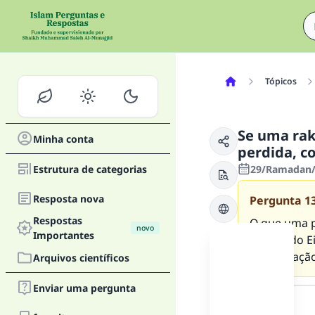
Tópicos
Se uma rak
Minha conta
perdida, c
Estrutura de categorias
29/Ramadan/1
Resposta nova
Pergunta
1
Respostas
O que uma p
novo
Importantes
oração do E
e prostraçã
Arquivos científicos
Resposta
Enviar uma pergunta