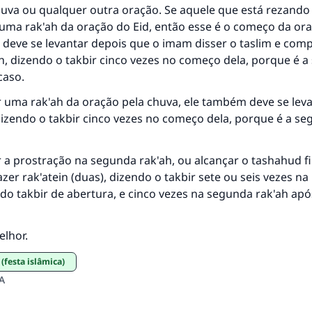
huva ou qualquer outra oração. Se aquele que está rezando
(MUSLIM, 1893)
uma rak'ah da oração do Eid, então esse é o começo da ora
e deve se levantar depois que o imam disser o taslim e comp
h, dizendo o takbir cinco vezes no começo dela, porque é 
CONTRIBUIR
caso.
r uma rak'ah da oração pela chuva, ele também deve se leva
dizendo o takbir cinco vezes no começo dela, porque é a se
r a prostração na segunda rak'ah, ou alcançar o tashahud fi
azer rak'atein (duas), dizendo o takbir sete ou seis vezes na
 do takbir de abertura, e cinco vezes na segunda rak'ah apó
elhor.
 (festa islâmica)
A