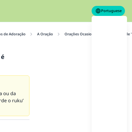
Portuguese
os de Adoração
A Oração
Orações Ocasionais
Orações de 'E
 é
a ou da
rde o ruku’