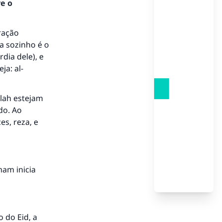
re o
ração
a sozinho é o
dia dele), e
ja: al-
llah estejam
do. Ao
es, reza, e
to.
mam inicia
á a
 do Eid, a