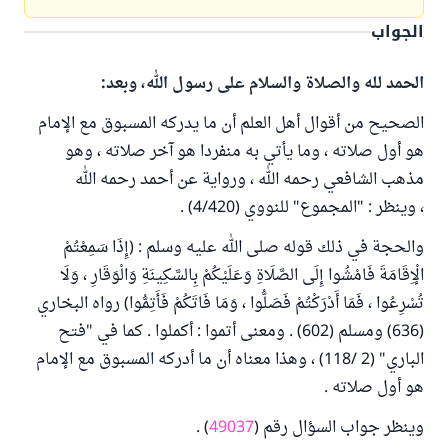
الجواب
الحمد لله والصلاة والسلام على رسول الله، وبعد:
الصحيح من أقوال أهل العلم أن ما يدركه المسبوق مع الإمام
هو أول صلاته ، وما يأتي به منفردا هو آخر صلاته ، وهو
مذهب الشافعي رحمه الله ، ورواية عن أحمد رحمه الله
، وينظر : "المجموع" للنووي (4/420) .
والحجة في ذلك قوله صلى الله عليه وسلم : (إِذَا سَمِعْتُمْ
الْإِقَامَةَ فَامْشُوا إِلَى الصَّلَاةِ وَعَلَيْكُمْ بِالسَّكِينَةِ وَالْوَقَارِ ، وَلَا
تُسْرِعُوا ، فَمَا أَدْرَكْتُمْ فَصَلُّوا ، وَمَا فَاتَكُمْ فَأَتِمُّوا) رواه البخاري
(636) ومسلم (602) . ومعنى أتموا : أكملوا . كما في "فتح
الباري" (2 /118) ، وهذا معناه أن ما أدركه المسبوق مع الإمام
هو أول صلاته .
وينظر جواب السؤال رقم (
49037
) .