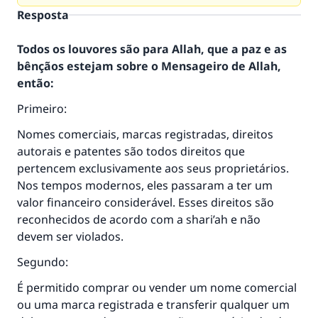
Resposta
Todos os louvores são para Allah, que a paz e as
bênçãos estejam sobre o Mensageiro de Allah,
então:
Primeiro:
Nomes comerciais, marcas registradas, direitos
autorais e patentes são todos direitos que
pertencem exclusivamente aos seus proprietários.
Nos tempos modernos, eles passaram a ter um
valor financeiro considerável. Esses direitos são
reconhecidos de acordo com a shari’ah e não
devem ser violados.
A resposta n° 110845 salvou um
Segundo:
casamento.
É permitido comprar ou vender um nome comercial
ou uma marca registrada e transferir qualquer um
Ajude-nos a responder à Ummah