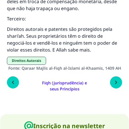
deles em troca de compensação monetária, desde
O Profeta ﷺ disse,
que não haja trapaça ou engano.
"Quem quer que incentive outros a fazer o
Terceiro:
que é bom receberá a mesma recompensa
que aqueles que o fazem."
Direitos autorais e patentes são protegidos pela
shari’ah. Seus proprietários têm o direito de
(MUSLIM, 1893)
negociá-los e vendê-los e ninguém tem o poder de
violar esses direitos. E Allah sabe mais.
CONTRIBUIR
Direitos Autorais
Fonte
:
Qaraar Majlis al-Fiqh al-Islami al-Khaamis, 1409 AH
Fiqh (jurisprudência) e
seus Princípios
Inscrição na newsletter