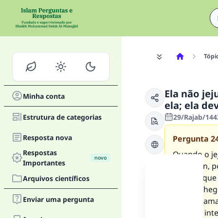
Tópi
Ela não je
Minha conta
ela; ela de
Estrutura de categorias
29/Rajab/144
Resposta nova
Pergunta
2
Respostas
Quando o je
novo
Importantes
Ramadan, po
percebi que
Arquivos científicos
porém chego
Enviar uma pergunta
para o Ramad
um mês inte