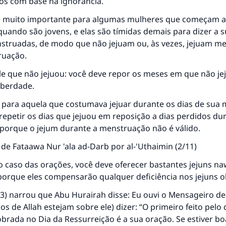
os com base na ignorância.
Ajude-nos a responder à Ummah
é muito importante para algumas mulheres que começam a
ando são jovens, e elas são tímidas demais para dizer a s
O Profeta ﷺ disse,
struadas, de modo que não jejuam ou, às vezes, jejuam 
uem quer que incentive outros a fazer o que é bom receber
ruação.
mesma recompensa que aqueles que o fazem."
e que não jejuou: você deve repor os meses em que não je
(MUSLIM, 1893)
uberdade.
 para aquela que costumava jejuar durante os dias de sua
CONTRIBUIR
epetir os dias que jejuou em reposição a dias perdidos du
porque o jejum durante a menstruação não é válido.
 de Fataawa Nur 'ala ad-Darb por al-'Uthaimin (2/11)
caso das orações, você deve oferecer bastantes jejuns naw
 porque eles compensarão qualquer deficiência nos jejuns o
13) narrou que Abu Hurairah disse: Eu ouvi o Mensageiro de 
os de Allah estejam sobre ele) dizer: “O primeiro feito pelo
brada no Dia da Ressurreição é a sua oração. Se estiver bo