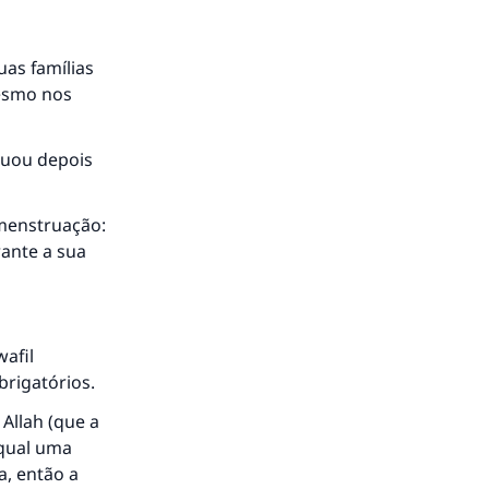
uas famílias
mesmo nos
á a
juou depois
 menstruação:
rante a sua
afil
brigatórios.
Allah (que a
 qual uma
a, então a