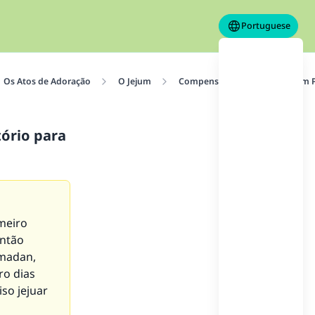
Portuguese
Os Atos de Adoração
O Jejum
Compensação de Dias de Jejum 
tório para
meiro
então
amadan,
ro dias
so jejuar