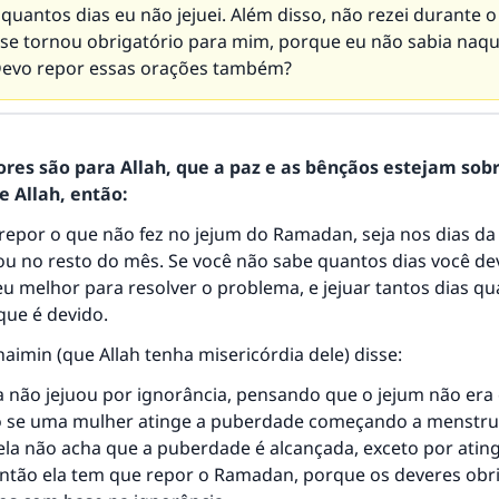
quantos dias eu não jejuei. Além disso, não rezei durante 
 se tornou obrigatório para mim, porque eu não sabia naqu
evo repor essas orações também?
ores são para Allah, que a paz e as bênçãos estejam sob
 Allah, então:
repor o que não fez no jejum do Ramadan, seja nos dias da
u no resto do mês. Se você não sabe quantos dias você de
eu melhor para resolver o problema, e jejuar tantos dias q
que é devido.
haimin (que Allah tenha misericórdia dele) disse:
 não jejuou por ignorância, pensando que o jejum não era 
o se uma mulher atinge a puberdade começando a menstr
 ela não acha que a puberdade é alcançada, exceto por ating
então ela tem que repor o Ramadan, porque os deveres obr
resposta n° 110845 salvou um casamen