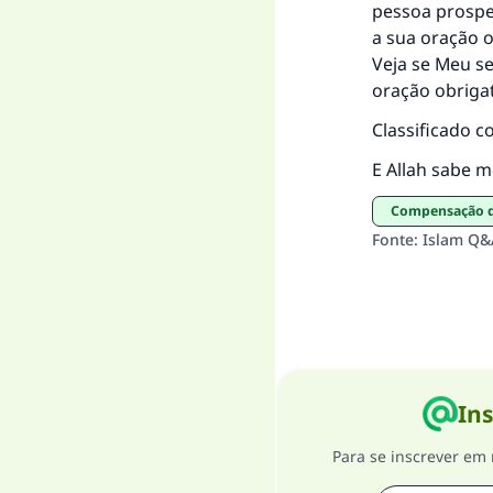
pessoa prosper
a sua oração ob
Veja se Meu s
oração obriga
Classificado c
E Allah sabe m
Compensação d
Fonte
:
Islam Q&
Ins
Para se inscrever em 