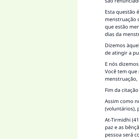
são renunciad
Esta questão 
menstruação qu
que estão men
"Q
dias da menst
Dizemos àquel
de atingir a p
E nós dizemos
Você tem que r
menstruação, 
Fim da citação
Assim como no 
(voluntários),
At-Tirmidhi (4
paz e as bênçã
pessoa será co