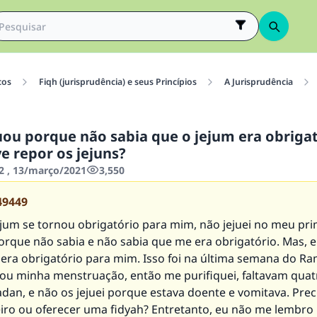
cos
Fiqh (jurisprudência) e seus Princípios
A Jurisprudência
juou porque não sabia que o jejum era obriga
ve repor os jejuns?
2 , 13/março/2021
3,550
49449
jum se tornou obrigatório para mim, não jejuei no meu pri
rque não sabia e não sabia que me era obrigatório. Mas, 
 era obrigatório para mim. Isso foi na última semana do R
u minha menstruação, então me purifiquei, faltavam quat
an, e não os jejuei porque estava doente e vomitava. Preci
iro ou oferecer uma fidyah? Entretanto, eu não me lembro