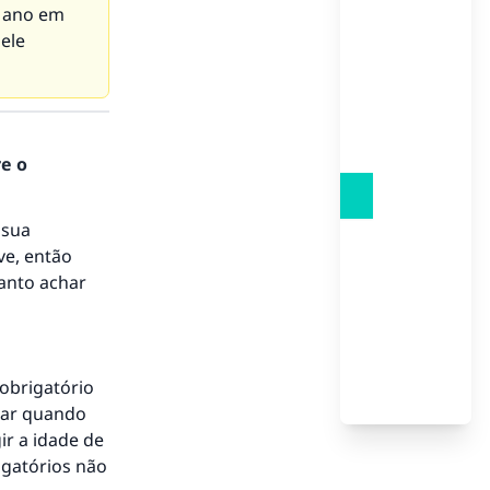
o ano em
ele
re o
 sua
ve, então
uanto achar
obrigatório
uar quando
ir a idade de
igatórios não
to.