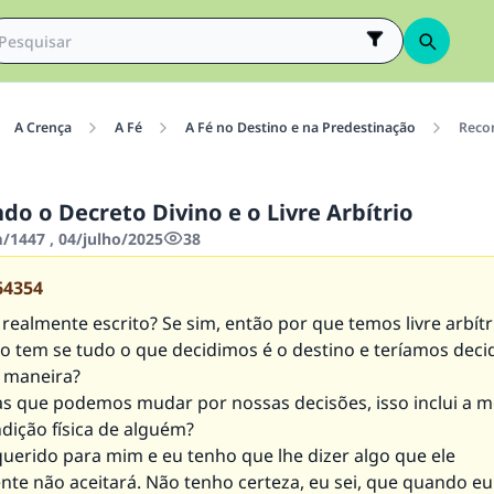
A Crença
A Fé
A Fé no Destino e na Predestinação
Recon
do o Decreto Divino e o Livre Arbítrio
1447 , 04/julho/2025
38
64354
 realmente escrito? Se sim, então por que temos livre arbít
so tem se tudo o que decidimos é o destino e teríamos deci
 maneira?
sas que podemos mudar por nossas decisões, isso inclui a m
dição física de alguém?
uerido para mim e eu tenho que lhe dizer algo que ele
nte não aceitará. Não tenho certeza, eu sei, que quando eu 