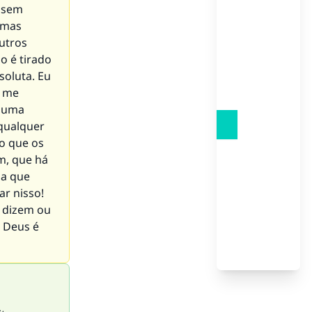
, sem
, mas
utros
o é tirado
soluta. Eu
a me
e uma
 qualquer
o que os
m, que há
ia que
r nisso!
e dizem ou
u Deus é