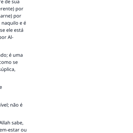
re de sua
erente) por
arne) por
 naquilo e é
se ele está
por Al-
ado; é uma
 como se
súplica,
e
vel; não é
Allah sabe,
 bem-estar ou