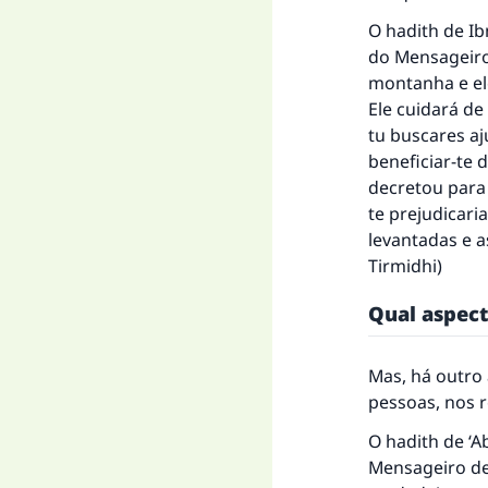
O hadith de Ib
do Mensageiro 
montanha e ele
Ele cuidará de 
tu buscares aj
beneficiar-te 
decretou para 
te prejudicari
levantadas e a
Tirmidhi
)
Qual aspect
Mas, há outro 
pessoas, nos r
O hadith de ‘Ab
Mensageiro de 