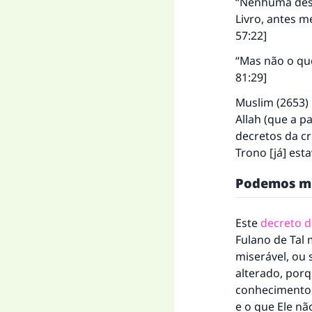
“Nenhuma desg
Livro, antes me
57:22]
“Mas não o que
81:29]
Muslim (2653) 
Allah (que a pa
decretos da cr
Trono [já] est
Podemos mu
Este
decreto d
A 
Fulano de Tal 
miserável, ou 
alterado, porqu
conhecimento, 
"Q
e o que Ele nã