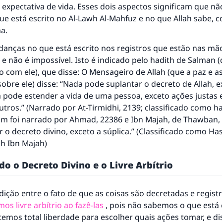
expectativa de vida. Esses dois aspectos significam que n
e está escrito no Al-Lawh Al-Mahfuz e no que Allah sabe, 
a.
anças no que está escrito nos registros que estão nas mão
 não é impossível. Isto é indicado pelo hadith de Salman (
ito com ele), que disse: O Mensageiro de Allah (que a paz e 
sobre ele) disse: “Nada pode suplantar o decreto de Allah, e
a pode estender a vida de uma pessoa, exceto ações justas 
tros.” (Narrado por At-Tirmidhi, 2139; classificado como ha
ém foi narrado por Ahmad, 22386 e Ibn Majah, de Thawban,
 o decreto divino, exceto a súplica.” (Classificado como Ha
ih Ibn Majah
)
do o Decreto Divino e o Livre Arbítrio
ição entre o fato de que as coisas são decretadas e registr
mos livre arbítrio ao fazê-las
, pois não sabemos o que está 
emos total liberdade para escolher quais ações tomar, e d