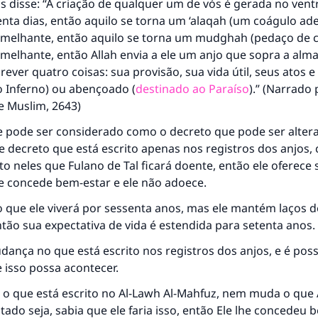
s disse: “A criação de qualquer um de vós é gerada no vent
nta dias, então aquilo se torna um ‘alaqah (um coágulo ad
melhante, então aquilo se torna um mudghah (pedaço de c
elhante, então Allah envia a ele um anjo que sopra a alma
rever quatro coisas: sua provisão, sua vida útil, seus atos e 
 Inferno) ou abençoado (
destinado ao Paraíso
).” (Narrado 
e Muslim, 2643)
ue pode ser considerado como o decreto que pode ser alter
 decreto que está escrito apenas nos registros dos anjos,
ito neles que Fulano de Tal ficará doente, então ele oferece 
he concede bem-estar e ele não adoece.
o que ele viverá por sessenta anos, mas ele mantém laços d
tão sua expectativa de vida é estendida para setenta anos.
ança no que está escrito nos registros dos anjos, e é possí
 isso possa acontecer.
 o que está escrito no Al-Lawh Al-Mahfuz, nem muda o que 
altado seja, sabia que ele faria isso, então Ele lhe concedeu