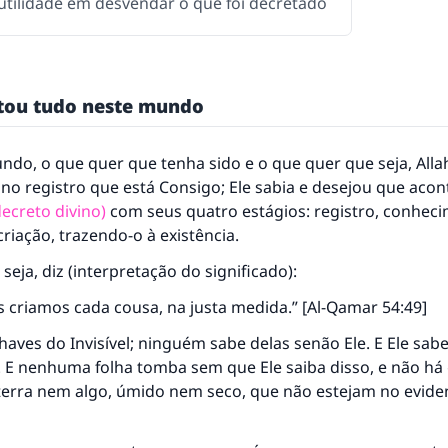
utilidade em desvendar o que foi decretado
etou tudo neste mundo
do, o que quer que tenha sido e o que quer que seja, Alla
 no registro que está Consigo; Ele sabia e desejou que aco
decreto divino)
com seus quatro estágios: registro, conhec
criação, trazendo-o à existência.
 seja, diz (interpretação do significado):
s criamos cada cousa, na justa medida.” [Al-Qamar 54:49]
chaves do Invisível; ninguém sabe delas senão Ele. E Ele sab
r. E nenhuma folha tomba sem que Ele saiba disso, e não h
terra nem algo, úmido nem seco, que não estejam no evidente