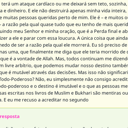
, terá um ataque cardíaco ou me deixará sem teto, sozinha
 e dinheiro. E ele não destruirá apenas minha vida inteira
 muitas pessoas queridas perto de mim. Ele é – e muitos o
– a razão pela qual quase tudo que eu tenho de mais querid
luindo meu Senhor e minha oração, que é a Perda final e ab
zer a ele e parar com essa loucura. A única coisa que aind
medo de ser a razão pela qual ele morrerá. Eu só preciso d
nas uma, que finalmente me diga que ele teria morrido de
que é a vontade de Allah. Mas, todos continuam me dizend
 livre arbítrio, que podemos mudar nosso destino també
ue é mutável através das decisões. Mas isso não significar
Todo-Poderoso? Não, eu simplesmente não consigo acredita
todo-poderoso e o destino é imutável e o que as pessoas m
sas escritas nos livros de Muslim e Bukhari são mentiras o
. E eu me recuso a acreditar no segundo
resposta