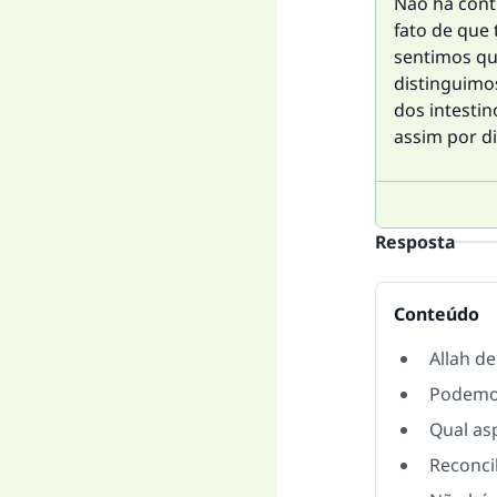
Não há contr
fato de que 
sentimos qu
distinguimos
dos intesti
assim por di
Resposta
Conteúdo
Allah d
Podemos
Qual as
Reconcil