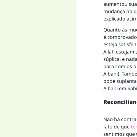
aumentou sua 
mudança no qu
explicado acim
Quanto às mud
é comprovado e
esteja satisfe
Allah estejam 
súplica, e nad
para com os ou
Albani). Tamb
pode suplantar
Albani em
Sah
Reconcilian
Não há contrad
fato de que
te
sentimos que t