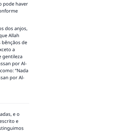
ão pode haver
conforme
s dos anjos,
que Allah
as bênçãos de
xceto a
e gentileza
ssan por Al-
 como: “Nada
ssan por Al-
adas, e o
escrito e
istinguimos