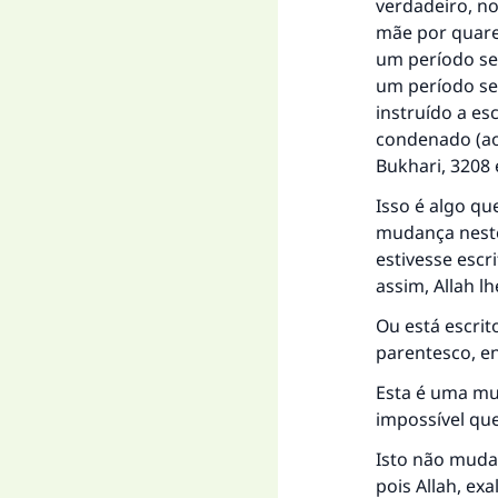
verdadeiro, no
mãe por quare
um período se
um período sem
instruído a esc
condenado (ao
Bukhari, 3208 
Isso é algo q
mudança neste
estivesse escr
assim, Allah l
Ou está escrit
parentesco, en
Esta é uma mud
impossível que
Isto não muda
pois Allah, ex