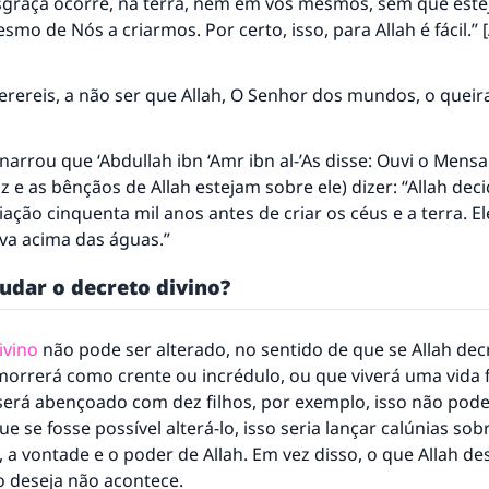
raça ocorre, na terra, nem em vós mesmos, sem que est
smo de Nós a criarmos. Por certo, isso, para Allah é fácil.” 
rereis, a não ser que Allah, O Senhor dos mundos, o queira
narrou que ‘Abdullah ibn ‘Amr ibn al-’As disse: Ouvi o Mens
z e as bênçãos de Allah estejam sobre ele) dizer: “Allah deci
iação cinquenta mil anos antes de criar os céus e a terra. El
ava acima das águas.”
dar o decreto divino?
ivino
não pode ser alterado, no sentido de que se Allah de
resposta n° 110845 salvou um casamen
morrerá como crente ou incrédulo, ou que viverá uma vida f
será abençoado com dez filhos, por exemplo, isso não pode
Ajude-nos a responder à Ummah
e se fosse possível alterá-lo, isso seria lançar calúnias sob
O Profeta ﷺ disse,
a vontade e o poder de Allah. Em vez disso, o que Allah de
uem quer que incentive outros a fazer o que é bom receber
o deseja não acontece.