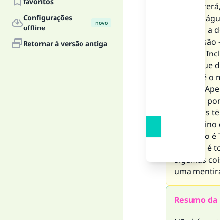
favoritos
ele morrerá
Configurações
comida, água
novo
offline
também a de
fatores são 
Retornar à versão antiga
de mim. Inc
tenho que di
segura é o 
pessoa. Ape
maneira por
humanos têm
um destino q
Deus não é 
Ou Allah é 
algumas coi
uma mentira
Resumo da 