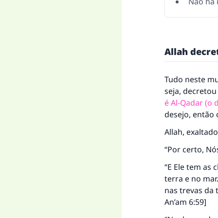
Não há 
Allah decr
Tudo neste mun
seja, decretou
é Al-Qadar (o 
desejo, então 
Allah, exaltado
“Por certo, Nó
“E Ele tem as 
terra e no ma
nas trevas da 
An’am 6:59]