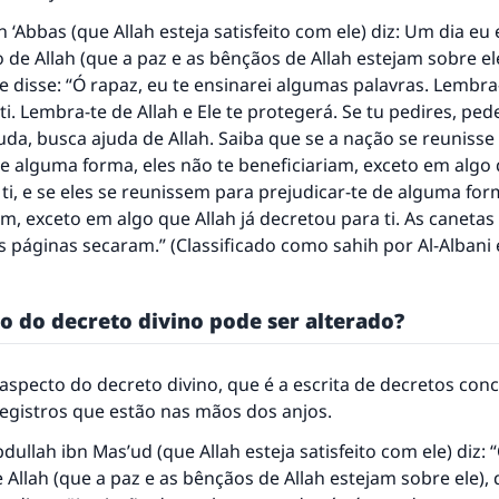
mesma recompensa que aqueles que o fazem."
n ‘Abbas (que Allah esteja satisfeito com ele) diz: Um dia eu 
(MUSLIM, 1893)
de Allah (que a paz e as bênçãos de Allah estejam sobre e
 disse: “Ó rapaz, eu te ensinarei algumas palavras. Lembra-
ti. Lembra-te de Allah e Ele te protegerá. Se tu pedires, pede
CONTRIBUIR
uda, busca ajuda de Allah. Saiba que se a nação se reunisse
de alguma forma, eles não te beneficiariam, exceto em algo 
ti, e se eles se reunissem para prejudicar-te de alguma for
am, exceto em algo que Allah já decretou para ti. As caneta
s páginas secaram.” (Classificado como sahih por Al-Alban
o do decreto divino pode ser alterado?
aspecto do decreto divino, que é a escrita de decretos con
egistros que estão nas mãos dos anjos.
dullah ibn Mas’ud (que Allah esteja satisfeito com ele) diz: 
Allah (que a paz e as bênçãos de Allah estejam sobre ele), 