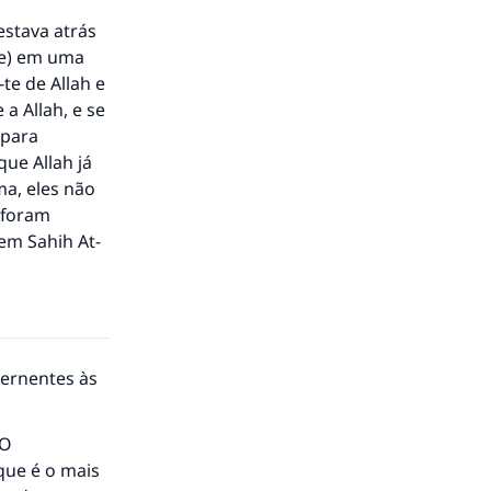
estava atrás
le) em uma
te de Allah e
 a Allah, e se
 para
que Allah já
ma, eles não
s foram
i em
Sahih At-
cernentes às
“O
que é o mais