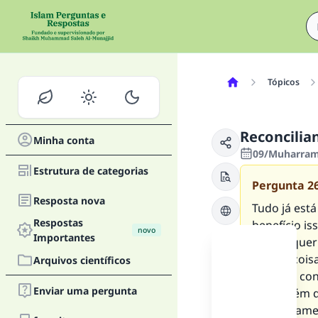
Tópicos
Reconcilian
Minha conta
09/Muharram/
Estrutura de categorias
Pergunta
2
Resposta nova
Tudo já está
Respostas
benefício is
novo
Importantes
de qualquer
E se há coi
Arquivos científicos
piora da con
Enviar uma pergunta
Há alguém q
definitivame