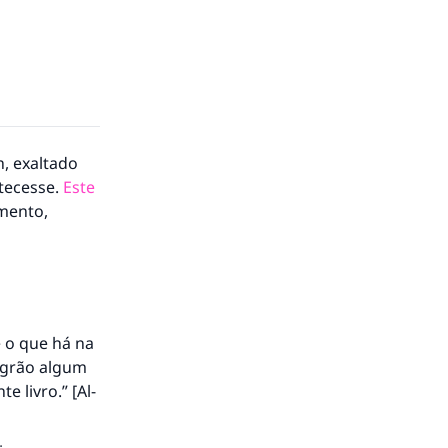
h, exaltado
ntecesse.
Este
imento,
e o que há na
á grão algum
 livro.” [Al-