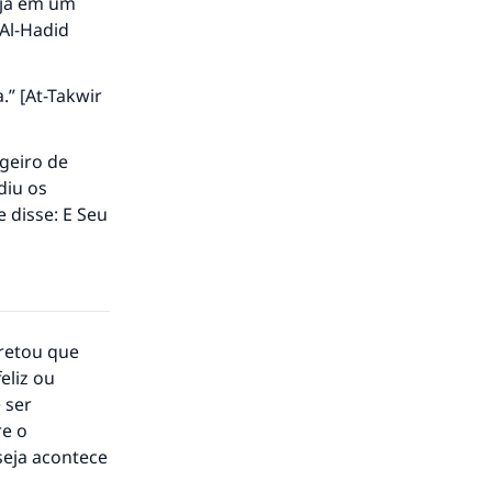
eja em um
[Al-Hadid
.” [At-Takwir
ageiro de
diu os
e disse: E Seu
cretou que
to.
eliz ou
 ser
re o
seja acontece
á a