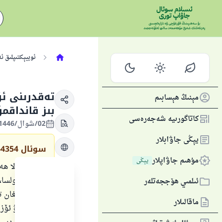
ئوبيېكتىپلىق ئ
تەقدرىنى ئۆ
مېنىڭ ھېسابىم
بىز قانداقمۇ
كاتاگورىيە شەجەرەسى
02/شوال/1446 , 31/مارت/2025
يېڭى جاۋابلار
سوئال
64354
مۇھىم جاۋاپلار
يېڭى
ئاللاھ تائالا
شۇنداق بولسا، 
ئىلمىي ھۆججەتلەر
بولالمايدىغان 
ماقالىلار
ئۆلىمىنىمۇ ئۆز