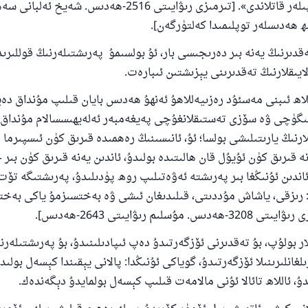
توختىدى، سەھىپىلەر قاتلاندى». [تىرمىزى رىۋايىتى 2516-ھەدىس. شەي
شىلىققا باشلارپ قويغان كىشى قىلغۇچىغا ئوخشاش ساۋاپقا ئېرىشى
 ھەدىسلەر توپلىمىدا كەلتۈرگەن].
مۇسلىم رىۋايەت قىلغان (1893) ھەدىس
ەقدىرنىڭ يەنە بىر دەرىجىسى بار، ئۇ بولسىمۇ پەرىشتىلەرنىڭ قوللىرى
يىقلارنىڭ تەقدىرىنى يېزىشتىن ئىبارەت.
ئىئائە
للاھ ئىبنى مەسئۇد رەزىيەللاھۇ ئەنھۇ ھەدىس بايان قىلىپ مۇنداق دەي
گۈچى ۋە سۆزى تەستىقلانغۇچى پەيغەمبەر ئەلەيھىسسالام مۇنداق 
ارنىڭ يارىتىلىشى بولسا؛ ئۇ، ئانىسىنىڭ رەھمىدە قىرىق كۈن ئىسپىرما ھ
نە قىرىق كۈن ئۇيۇل قان ھالىتىدە بولىدۇ، ئاندىن يەنە قىرىق كۈن بىر
 ئاندىن ئۇنىڭغا بىر پەرىشتە ئەۋەتىلىپ روھ پۈدىلىدۇ، پەرىشتىگە تۆ
: رىزقى، ياشاش مۇددىتى، قىلىدىغان ئىشى ۋە بەختسىزمۇ ياكى بەخت
مۇسلىم رىۋايىتى 2643-ھەدىس].
لار بولۇپ، بۇ تەقدىرنى ئۆزگەرتىدۇ دەپ ئىپادىلىنىدۇ، بۇ پەرىشتىلەر
غانلىرىنىلا ئۆزگەرتىدۇ، گوياكى ئۇنىڭدا: پالانى يېقىندا كېسەل بولىد
دۇ، ئاللاھ تائالا ئۇنى مالامەت قىلىپ كېسەل بولمايدۇ دېگەندەك.