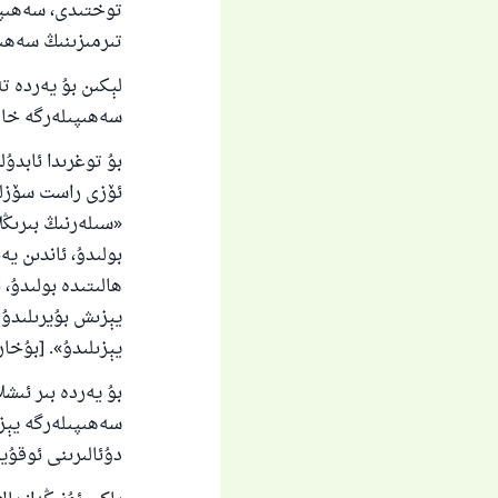
ياخ
تىرمىزىنىڭ سەھىھ
لېكىن بۇ يەردە ت
سەھىپىلەرگە خالا
بۇ توغرىدا ئابدۇ
ئۆزى راست سۆزلى
«سىلەرنىڭ بىرىڭل
بولىدۇ، ئاندىن يە
ھالىتىدە بولىدۇ،
يېزىش بۇيرىلىدۇ
يېزىلىدۇ». [بۇخارى رىۋايىتى 3208-ھەدىس. 
بۇ يەردە بىر ئىش
سەھىپىلەرگە يېزىل
دۇئالىرىنى ئوقۇي