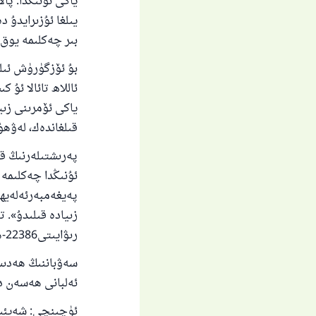
ياكى ئۇنىڭدا: پا
يىلغا ئۇزىرايدۇ 
بىر چەكلىمە يوق.
بۇ ئۆزگۈرۈش ئىلگ
ئاللاھ تائالا ئۇ
ياكى ئۆمرىنى زىي
قىلغاندەك، لەۋھۇ
پەرىشتىلەرنىڭ قو
ئۇنىڭدا چەكلىمە ي
پەيغەمبەرئەلەيھى
رىۋايىتى22386-ھەدىس. ئىبنى ماجە رىۋايىتى90-ھەدىس].
سەۋباننىڭ ھەدىسى
ئەلبانى ھەسەن د
ئۈچىنچى: شەيئىلە