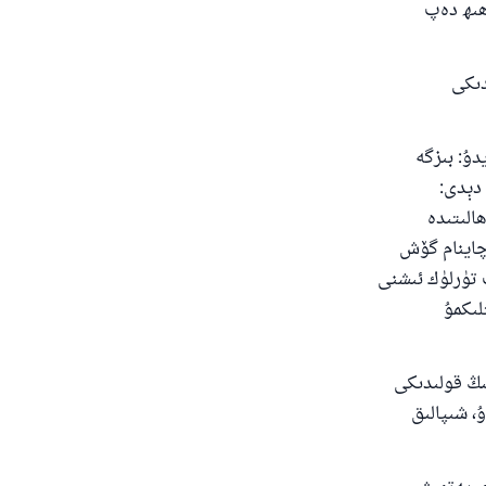
خ ئەلبانى سەھىھ دەپ
دۇ
دىكى
دۇ: بىزگە
دېدى:
الىتىدە
 چاينام گۆش
ت تۈرلۈك ئىشنى
لىكمۇ
نىڭ قولىدىكى
ۇ، شىپالىق