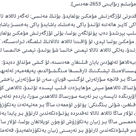
 رىۋايىتى 2653-ھەدىس].
دىرنى ئۆزگەرتىش مۇمكىن بولمايدۇ. بۇنىڭ مەنىسى: ئەگەر ئاللاھ تائا
كى كاپىر ھالەتتە ئۆلىدۇ ياكى بەختلىك ياشايدۇ ياكى بەختسىز ياشا
لىپ بېرىلىدۇ دەپ پۈتۈلگەن بولسا، بۇنى ئۆزگەرتىش مۇمكىن بولمايد
مكىن بولسا ئېدى، ئۇ ۋاقىتتا ئاللاھ تائالانىڭ ئىلمىگە، ئىرادىسىگە، ك
دۇ، بەلكى ئاللاھ تائالا نېمىنى خالىسا شۇ بولىدۇ، نېمىنى خالىمىسا ئۇ
ىيەللاھۇ ئەنھۇدىن بايان قىلىنغان ھەدىستە، ئۇ كىشى مۇنداق دەيدۇ: 
ىسسالامنىڭ ئېشىكىنىڭ ئارقىسىغا مىنگىشىۋالدىم، پەيغەمبەر ئەلەيھى
اڭا بىر قانچە سۆزلەرنى ئۈگىتىپ قوياي، سەن ئۇ سۆزلەرنى ياخشى
تساڭ، ئاللاھمۇ سېنى مۇھاپىزەت قىلىپ ئېسىدە تۇتىدۇ، ئاللاھنى كۆ
110845 - نومۇرلۇق سوئالنىڭ جاۋابى ئائىلىن
اراۋېرىڭدە تاپىسەن، بىر نەرسە سورىساڭ ئاللاھدىن سورا، ياردەم تەلە
 قىلغىن، شۇنى بىلگىنكى: پۈتۈن ئۈممەت ساڭا بىر مەنپەئەت يەتكۈز
ساقلاپ قالدى
 ئۇلار ساڭا ئاللاھ تائالا تەقدىردە پۈتىۋەتكەندىن ئارتۇق بىر پايدا يە
ئۇممەتكە جاۋاپ بېرىشىمىزگە ياردەم قىلىڭ
ممىسى ساڭا بىر زىيان يەتكۈزۈش ئۈچۈن توپلانغان بولسا، ئۇلار ساڭا ئ
 قېلىۋەتكەندىن ئارتۇق بىر نەرسىنى زىيان يەتكۈزەلمەيدۇ، قەلەمل
پەيغەمبەرئەلەيھىسسالام مۇنداق دېگەن: