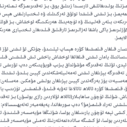
ىزنىڭ بولىدىغانلىقى ئارىسىدا زىتلىق يوق، بىز تەقدىرىمىزگە نىمىلەرنى
لمەيمىز، بىز ئىشنى قىلىشتا تولۇق ئەركىنلىك ۋە ئىختىيارلىقنى ھېس قى
ىكەت بىلەن قەلىپنىڭ ۋە ئۈچەينىڭ ھەرىكىتىگە ئوخشاش، بىز قوللىر
ۆزلىرىمىز ياكى باشقا ئەزالىرىمىز ئارقىلىق قىلىدىغان ئىختىيارى ھەرى
لايمىز.
ان قىلغان قىلمىشىغا كۆرە ھېساپ ئېلىنىدۇ، چۈنكى ئۇ ئىشنى ئۆز ئ
 ئىنساننىڭ يامان ئىشنى قىلغانغا ئوخشاش ياخشى ئىش قىلىشىنى قىل
ر ئېدى، ئۇنىڭ تەقدىرگە مۇشۇنداق يىزىپ قويۇپتىكەن دەپ تۇرىشى تو
تەقدىرگە يېزىلغان ئىشنى ئەمەلىيلەشكەندىن كېيىن بىلىدۇ، ئىشنىڭ 
مەسىيەت يۈز بەرگەندىن كېيىن يېزىلغان بولىشى مۇمكىن. مەسىلەن: د
، قىلمىشىغا كۆرە ئاللاھ تائالاغا تەۋبە قىلىدۇ، قىلمىشىنى تۈزىتىپ يار
. شۇنىڭ ئۈچۈن ساھابىلار(ئاللاھ ئۇلاردىن رازى بولسۇن) بىز تەقدى
لىشنى تەرك قىلىمىزمۇ؟ دەپ سورىغاندا، پەيغەمبەر ئەلەيھىسسالام:
ىر كىشى نېمە ئۈچۈن يارىتىلغان بولسا، شۇنىڭغا مۇيەسسەر قىلىنىدۇ، ئ
ەردىن بولسا، ئۇ كىشىگە سائادەتمەنلەرنىڭ ئەمىلى مۇيەسسەر قىلىنى