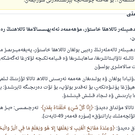
ىلىمەن؟. بۇ ھەقتە چۈشەنچە بېرىشىڭلارنى سورايمەن.
ستى
ھىيىلەر ئاللاھقا خاستۇر، مۇھەممەد ئەلەيھىسسالامغا ئاللاھنىڭ ر
ن.
ھىيىلەر ئالەملەرنىڭ رەببى بولغان ئاللاھقا خاستۇر، پەيغەمبىرىمىز 
ئائىلە تاۋابىئاتلىرىغا، ساھابىلىرىغا ۋە قىيامەتكىچە ئۇلارغا ئەگەشك
ت سالاملىرى بولسۇن
يادا بولغان ۋە بولىدىغان ھەممە نەرسىنى ئاللاھ تائالا ئۆزىنىڭ ئىلم
ۇزغا پۈتىۋەتكەن، بۇ تەقدىر بولۇپ، بۇ تۆت دەرىجىگە ئايرىلىدۇ: ي
 يارىتىش ۋە ئىجاد قىلىش قېتىلىدۇ.
 تائالا مۇنداق دەيدۇ:
إِنَّا كُلَّ شَيْءٍ خَلَقْنَاهُ بِقَدَرٍ
تەرجىمىسى: «بىز ھ
ەملىك ياراتتۇق» [سۈرە قەمەر 49-ئايەت].
داق دەيدۇ:
وَعِنْدَهُ مَفَاتِحُ الْغَيْبِ لا يَعْلَمُهَا إِلا هُوَ وَيَعْلَمُ مَا فِي الْبَرِّ وَالْبَ