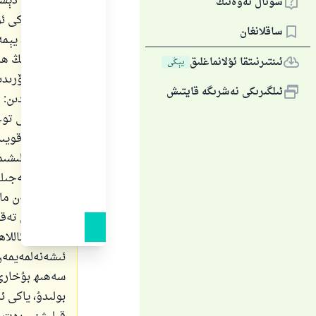
بىر ئىشنى دېس
سوئال ئەۋەتىڭ
ئاڭلىسا ياكى 
ساقلانغان
ئورۇنسىز، يېم
كىشىلەرنىڭ ھا
ئىنتىرنىتقا ئۇلانماغلىق
يېڭى
ياخشى كۆرىدىغ
ئىلگىرىكى نەشرىگە قايتىش
جۈملىسىدىن: دى
كېرەكلىكى توغ
چەكلەپ قويىدى
بولۇپ قىلىشىم
ئۆزىنىڭ ئەجىلى
ھەممەيلەن ماڭا
ئارىسىدىن تەق
سۆزدىن: ئاللاھ
ئىشەنەلمەيمەن،
سەھىھ بۇخارى 
بولىدۇ، ياكى ئ