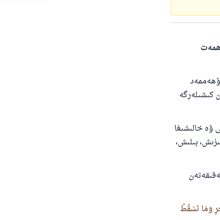
ەھمەت
مۇھەممەد
ەن كىشىلەرگە
ى ۋە خالىشىغا
ىزىش، بىلىش،
ەقىقەتەن
حْرِ وَمَا تَسْقُطُ