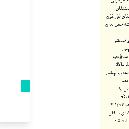
 خەۋەرنى
ىدىغان
غان نۇرغۇن
بۇ شەخس مەن
 توختىشى
ېنى
ە سەۋەپ
 ماڭا:
يمەن، لېكىن
ىمىز
ىن بۇ
ىڭغا
سانلارنىڭ
رى يالغان
ئېتىقاد