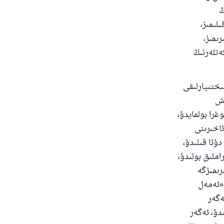
ڭ
لىمىز،
ىمىز،
كەتلەرنىڭ
ىختىيارلىقى
ىش
غرا بولمايدۇ،
ئاخىرىنى
ۇئا قىلىدۇ،
املىق بولىدۇ،
رىمىزگە
 «ئەمەل
ەگەر
دۇ، ئەگەر