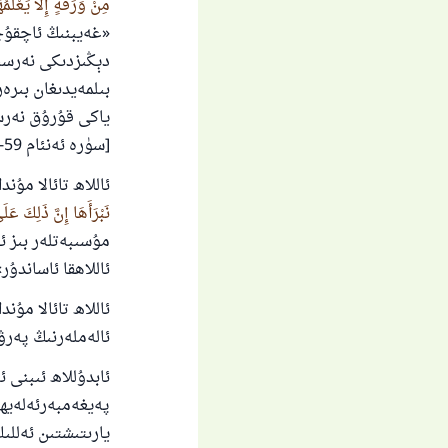
مِنْ وَرَقَةٍ إِلا يَعْل
«غەيبنىڭ ئاچقۇچل
دېڭىزدىكى نەرسىل
بىلمەيدىغان بىرە
ياكى قۇرۇق نەرسى
[سۈرە ئەنئام 59-ئايەت].
ئاللاھ تائالا مۇن
نَبْرَأَهَا إِنَّ ذَلِكَ عَل
مۇسىبەتلەر بىز ئ
ئاللاھقا ئاساندۇر» [سۈ
ئاللاھ تائالا مۇن
ئالەملەرنىڭ پەرۋەرد
ئابدۇللاھ ئىبنى 
پەيغەمبەرئەلەيھىس
يارىتىشتىن ئەللى