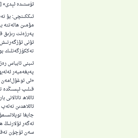
ئۈستىدە ئېدى» [مۇسلىم
ئىككىنچى: بۇ تەق
مۆمىن ھالەتتە يا
پەرزەنت رىزىق قى
ئۇنى ئۆزگەرتىش مۇ
تەككۈزگەنلىك بولى
ئىبنى ئابباس رەز
پەيغەمبەر ئەلەيھ
«ئى ئوغۇل!مەن س
قىلىپ ئېسىڭدە تۇ
ئاللاھ تائالانى ب
ئاللاھدىن تەلەپ
جايغا توپلانسىمۇ،
ئەگەر ئۇلارنىڭ ھە
سەن ئۈچۈن تەقدىر