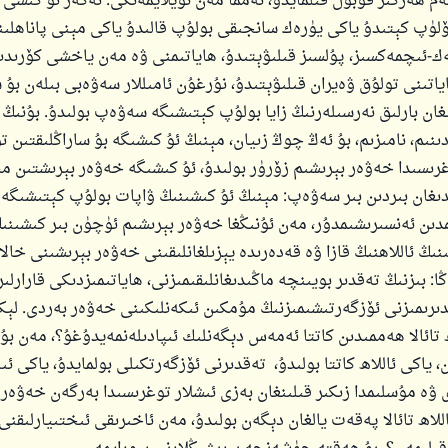
ەم ھەرگىز قوبۇل قىلمايدۇ، ئەمما مەن ئويلايمەنكى: ئەگەر ئۇ كىشى
ئۆلۈپ كېتىدۇ ياكى يۈرەك سانجىقى بولۇپ قالىدۇ ياكى مېنى پاناھلىن
ەك-ئىچمەكسىز، پۇلسىز قىلىۋېتىدۇ، ھاياتىمنى ۋە مەن ياخشى كۆرىدى
ياتىنى تولۇق ۋەيران قىلىۋېتىدۇ، نۇرغۇن ئامىللار سەۋەبى بىلەن 
ان بارلىق نەرسىلەرنىڭ زايا بولۇپ كېتىشىگە سەۋەپ بولىدۇ. بۇنىڭ
نىم، نامىزىم، بۇ ئەڭ چوڭ زىيان، مېنىڭ ئۇ كىشىگە بۇ ساراڭلىقتىن
رىسىدا خەۋەر بېرىشىم زۆرۈر بولىدۇ، ئۇ كىشىگە خەۋەر بېرىشتىن م
غان بىردىن بىر سەۋەپ: مېنىڭ ئۇ كىشىنىڭ ۋاپات بولۇپ كېتىشىگ
دىن ئەنسىرىشىمدۇر، مەن ئۇنىڭغا خەۋەر بېرىشىم ئۈچۈن بىر كىشىنىڭ
نىڭ ئاللاھنىڭ قازا ۋە قەدەرىدە يېزىلغانلىقىنى خەۋەر بېرىشىنى خالا
: بىزنىڭ تەقدىر بويىنچە ماڭىدىغانلىقىمىزنى، ھاياتىمىزدىكى قارارلىر
دىرىمىزنى ئۆزگەرتىشىمىزنىڭ مۇمكىن ئىكەنلىكىنى خەۋەر بەردى. لېك
 تائالا ھەممىدىن كاتتا ئەمەس دېگەنلىك ئىپادىلەنمەيدۇغۇ؟، مەن بۇن
 ياكى ئاللاھ كاتتا بولىدۇ، تەقدىرنى ئۆزگەرتكىلى بولمايدۇ، ياكى ئىن
ۋە مۇسلىمدا زىكىر قىلىنغان بەزى ئىشلار توغرىسىدا بەرگەن خەۋەرلى
اللاھ تائالا پەقەت يالغان دېگەن بولىدۇ، مەن ئاخىرىقى ئىختىيارلىقنى 