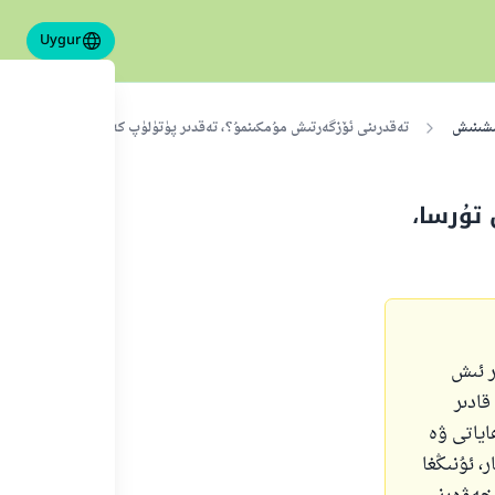
Uygur
ىشىنىش
تەقدرىنى ئۆزگەرتىش مۇمكىنمۇ؟، تەقدىر پۈتۈلۈپ كەتكەن تۇرسا، بىز قاندا
تۇرسا،
ر ئىش
قادىر
اياتى ۋە
، ئۇنىڭغا