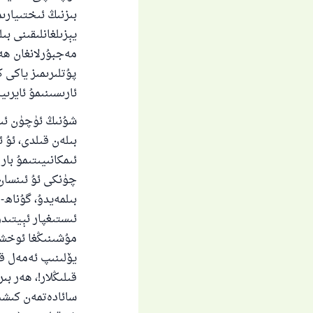
بىزنىڭ ئىختىيارىم
يېزىلغانلىقىنى بى
مەجبۇرلانغان ھەر
پۇتلىرىمىز ياكى ك
ئارىسىنىمۇ ئايرىيا
شۇنىڭ ئۈچۈن ئىنس
بىلەن قىلدى، ئۇ
ئىمكانىيىتىمۇ با
چۈنكى ئۇ ئىنسان 
بىلمەيدۇ، گۇناھ-
ئىستىغپار ئېيتىدۇ
مۇشىنىڭغا ئوخشاش
يۆلىنىپ ئەمەل قى
قىلىڭلار!، ھەر ب
سائادەتمەن كىشىل