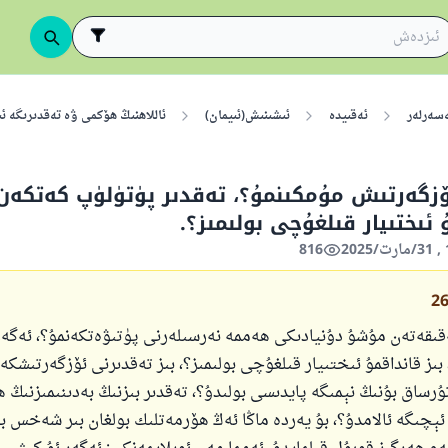
ەسەرلەر
ئەقىيدە
ئىشىنىش(ئىيمان)
ئاللاھنىڭ ھۆكمى ۋە تەقدىرىگە ئ
زگەرتىش مۇمكىنمۇ؟، تەقدىر پۈتۈلۈپ كەتكەن 
 ئىختىيار قىلغۇچى بولىمىز؟.
816
2
 ھەقىقەتەن مۇشۇ دۇنيادىكى ھەممە نەرسىلەرنى پۈتىۋەتكەنمۇ؟، ئەگە
بىز قانداقمۇ ئىختىيار قىلغۇچى بولىمىز؟، بىز تەقدىرنى ئۆزگەرتىشكە 
تۇرساق بۇنىڭ نېمىگە پايدىسى بولىدۇ؟، تەقدىر بىزنىڭ بەدىنىمىزنىڭ ھ
 ئېچىگە ئالامدۇ؟، بۇ يەردە ماڭا ئەڭ ھۆرمەتلىك بولغان بىر شەخس بار