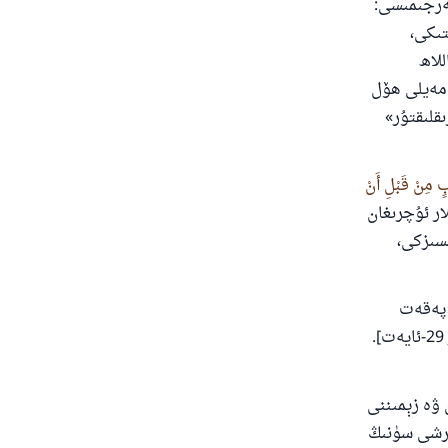
رجىمىسى:
تىكى،
للاھ
 مەيلى ھۆل
قلىقتۇر»
 مِنْ قَبْلِ أَنْ
ار ئۇچرىغان
ىسىزكى،
پەقەت
 ۋە زېمىننى
ئەرشى سۈنىڭ