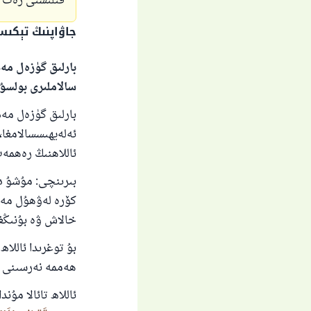
قىلىشنى رەت ق
جاۋاپنىڭ تېكى
بارلىق گۈزەل مەد
سالاملىرى بولسۇ
بارلىق گۈزەل مەد
ئەلەيھىسسالامغا، 
ئاللاھنىڭ رەھمە
بىرىنچى: مۇشۇ دۇن
كۆرە لەۋھۇل مەھپ
خالاش ۋە بۇنىڭغا
بۇ توغرىدا ئاللاھ
ھەممە نەرسىنى ئۆلچ
ئاللاھ تائالا مۇن