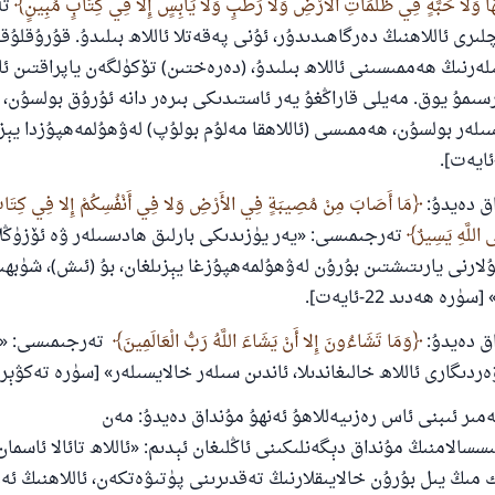
َمُهَا وَلا حَبَّةٍ فِي ظُلُمَاتِ الأَرْضِ وَلا رَطْبٍ وَلا يَابِسٍ إِلا فِي كِتَابٍ مُبِينٍ
تە
ىرى ئاللاھنىڭ دەرگاھىدىدۇر، ئۇنى پەقەتلا ئاللاھ بىلىدۇ. قۇرۇقلۇق
ەرنىڭ ھەممىسىنى ئاللاھ بىلىدۇ، (دەرەختىن) تۆكۈلگەن ياپراقتىن ئا
رسىمۇ يوق. مەيلى قاراڭغۇ يەر ئاستىدىكى بىرەر دانە ئۇرۇق بولسۇن،
لەر بولسۇن، ھەممىسى (ئاللاھقا مەلۇم بولۇپ) لەۋھۇلمەھپۇزدا يېزى
داق دەيدۇ:
مَا أَصَابَ مِنْ مُصِيبَةٍ فِي الأَرْضِ وَلا فِي أَنْفُسِكُمْ إِلا فِي كِتَابٍ
َى اللَّهِ يَسِيرٌ
تەرجىمىسى: «يەر يۈزىدىكى بارلىق ھادىسىلەر ۋە ئۆزۈڭل
ۇلارنى يارىتىشتىن بۇرۇن لەۋھۇلمەھپۇزغا يېزىلغان، بۇ (ئىش)، شۈبھ
رە ھەدىد 22-ئايەت].
داق دەيدۇ:
وَمَا تَشَاءُونَ إِلا أَنْ يَشَاءَ اللَّهُ رَبُّ الْعَالَمِينَ
تەرجىمىسى: «
ىگارى ئاللاھ خالىغاندىلا، ئاندىن سىلەر خالايسىلەر» [سۈرە تەكۋېر 29-ئايەت].
ئەمىر ئىبنى ئاس رەزىيەللاھۇ ئەنھۇ مۇنداق دەيدۇ: مەن
سالامنىڭ مۇنداق دېگەنلىكىنى ئاڭلىغان ئېدىم: «ئاللاھ تائالا ئاسمان
ك مىڭ يىل بۇرۇن خالايىقلارنىڭ تەقدىرىنى پۈتىۋەتكەن، ئاللاھنىڭ 