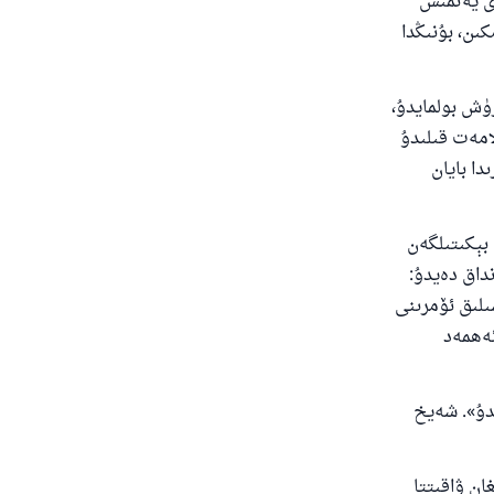
رى يەتمىش
ىن، بۇنىڭدا
رۈش بولمايدۇ،
لامەت قىلىدۇ
دا بايان
 بېكىتىلگەن
نداق دەيدۇ:
ىلىق ئۆمرىنى
مام ئەھمەد
ىدۇ». شەيخ
ان ۋاقىتتا