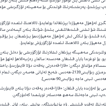
لانى كىشى ئاتمىش يىل ئۆمۈر كۆرىدۇ، سىلە-رەھىم قىلىش بىلەن ئۆم
دەپ يېزىلىدۇ، پەرىشتىلەرنىڭ قولىدىكى بۇ سەھىپىلەر ئۆزگىرىشى مۇمك
ىرى لەۋھۇل مەھپۇزدا يېزىلغاندا بولمايدۇ، ئاللاھنىڭ ئىلمىدە ئۆزگۈ
 كىشىنىڭ شۇ ئىشنى قىلىدىغانلىقىنى بىلىدۇ، شۇنىڭ بىلەن كېسەلدىن سا
ادە قىلىدۇ، بۇ ئىككى ئىش لەۋھۇل مەھپۇزدىمۇ يىزىلمىغان. بىز يۇقىرى
ل مەھپۇز بىلەن ئاللاھنىڭ ئىلمىدە ئۆزگۈرۈش بولمايدۇ.
للىرىدىكى سەھىپىگە يېزىلغان ئىشلارنىڭ ئۆزگۈرىشى بۇ دەلىل بىلەن
و. بۇ توغرىدا بايان قىلىنغان ھەدىستە: سالمان رەزىيەللاھۇ ئەنھۇ مۇ
سسالام مۇنداق دېگەن: «قازا-قەدەرنى پەقەت دۇئا قايتۇرىدۇ، ياخش
زىيادە قىلىدۇ». تىرمىزى رىۋايىتى2139-ھەدىس. شەيخ ئەلبانى ھەسەن دېگەن، ئى
 بۇ لەۋزىدە بايان قىلغان: «قازا-قەدەر پەقەت دۇئا بىلەن قايتۇرىل
ەپ، ئىبنى ماجەنىڭ سەھىھ ھەدىسلەر توپلىمىدا كەلتۈرگەن.
رنىڭ تەقدىر قىلىنىشى ۋە پۈتىۋېتىلگەن بولىشى بىلەن ئۇنى قىلىدىغ